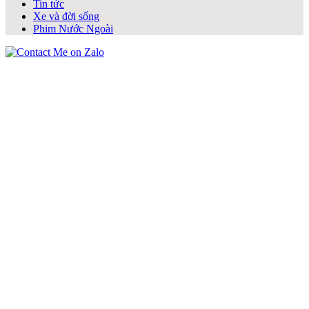
Tin tức
Xe và đời sống
Phim Nước Ngoài