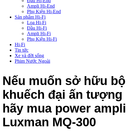
Đầu Hi-End
Ampli Hi-End
Phụ Kiện Hi-End
Sản phẩm Hi-Fi
Loa Hi-Fi
Đầu Hi-Fi
Ampli Hi-Fi
Phụ Kiện Hi-Fi
Hi-Fi
Tin tức
Xe và đời sống
Phim Nước Ngoài
Nếu muốn sở hữu bộ
khuếch đại ấn tượng
hãy mua power ampli
Luxman MQ-300