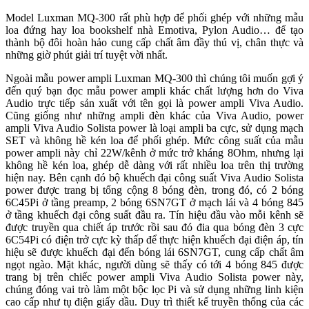
Model Luxman MQ-300 rất phù hợp để phối ghép với những mẫu
loa đứng hay loa bookshelf nhà Emotiva, Pylon Audio… để tạo
thành bộ đôi hoàn hảo cung cấp chất âm đầy thú vị, chân thực và
những giờ phút giải trí tuyệt vời nhất.
Ngoài mẫu power ampli Luxman MQ-300 thì chúng tôi muốn gợi ý
đến quý bạn đọc mẫu power ampli khác chất lượng hơn do Viva
Audio trực tiếp sản xuất với tên gọi là power ampli Viva Audio.
Cũng giống như những ampli đèn khác của Viva Audio, power
ampli Viva Audio Solista power là loại ampli ba cực, sử dụng mạch
SET và không hề kén loa để phối ghép. Mức công suất của mẫu
power ampli này chỉ 22W/kênh ở mức trở kháng 8Ohm, nhưng lại
không hề kén loa, ghép dễ dàng với rất nhiều loa trên thị trường
hiện nay. Bên cạnh đó bộ khuếch đại công suất Viva Audio Solista
power được trang bị tổng cộng 8 bóng đèn, trong đó, có 2 bóng
6C45Pi ở tầng preamp, 2 bóng 6SN7GT ở mạch lái và 4 bóng 845
ở tầng khuếch đại công suất đầu ra. Tín hiệu đầu vào mỗi kênh sẽ
được truyền qua chiết áp trước rồi sau đó đia qua bóng đèn 3 cực
6C54Pi có điện trở cực kỳ thấp để thực hiện khuếch đại điện áp, tín
hiệu sẽ được khuếch đại đến bóng lái 6SN7GT, cung cấp chất âm
ngọt ngào. Mặt khác, người dùng sẽ thấy có tới 4 bóng 845 được
trang bị trên chiếc power ampli Viva Audio Solista power này,
chúng đóng vai trò làm một bộc lọc Pi và sử dụng những linh kiện
cao cấp như tụ điện giấy dầu. Duy trì thiết kế truyền thống của các