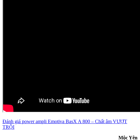
Đánh giá power ampli Emotiva BasX A 800 – Chất âm VƯỢT
TRỘI
Mộc Yên