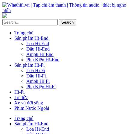
Trang chủ
Sản phẩm Hi-End
Loa Hi-End
Đầu Hi-End
Ampli Hi-End
Phụ Kiện Hi-End
Sản phẩm Hi-Fi
Loa Hi-Fi
Đầu Hi-Fi
Ampli Hi-Fi
Phụ Kiện Hi-Fi
Hi-Fi
Tin tức
Xe và đời sống
Phim Nước Ngoài
Trang chủ
Sản phẩm Hi-End
Loa Hi-End