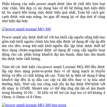
Phần khung của mẫu power ampli được làm từ chất liệu kim loại
chắc chắn, bền đẹp có tác dụng bảo vệ tốt hệ thống linh kiện điện
tử, bo mạch bên trong máy được hiệu quả nhất. Toàn bộ cách góc
cạnh được mài mịn màng, bo gọn để mang lại vẻ đẹp tinh tế cũng
như hiện đại hơn.
Power ampli này được thiết kế với hai khối cấp nguồn riêng biệt bao
gồm một khối nguồn chỉnh lưu bán dẫn được sử dụng để cấp áp đốt
tim cho đèn, trong khi một khối nguồn độc lập khác được thiết kế
theo dạng choke-regulated được sử dụng để cung cấp nguồn hoạt
động cho các phần bóng khuếch đại âm thanh, đảm bảo âm thanh
thu được luôn chất lượng.
Toàn bộ các linh kiện của power ampli Luxman MQ-300 đều được
lắp ráp theo dạng point-to-point thay vì sử dụng mạch in truyền
thống và đều có chất lượng rất cao. Toàn bộ tụ điện sử dụng ở tầng
khuếch đại đều là tụ dầu cao cấp và đắt tiền thay vì tụ hóa như
thường thấy. Nhờ vậy mà công suất tốu đa đạt được 8W/kênh với
độ nhạy là 105dB. Model này có thể đáp ứng dải tần số âm thanh
trong khoảng 10 Hz – 30 kHz và hỗ trợ các loại loa có trở kháng 4
Ohms, 6 Ohms và 8 Ohm.