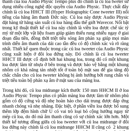
thanh của loa Audio Physic Tempo plus đó chính là củ loa tweter sử
dụng nhiều công nghệ độc quyền của Audio Physic. Thực chất đây
chính là củ loa HHCT III (Hyper Holographic Cone tweeter III) nổi
tiếng của hãng âm thanh Đức này. Củ loa này được Audio Physic
đặt hàng từ hãng sản xuất củ loa hàng đầu thế giới Wavecor. Nổi bật
trong kỹ thuật thiết kế củ loa này chính là viền loa được chế tác tỷ
mỷ từ một lớp vật liệu foam giúp giảm thiểu rung nhiễu ngay ở giai
đoạn đầu tiên, đồng thời triệt tiêu sóng âm phản xạ giúp mọi màn
trình diễn âm thanh của dải cao tần đều có độ chính xác và rõ ràng
nhất. Thiết kế quen thuộc trong các củ loa tweeter của Audio Physic
cũng xuất hiện ở đôi loa đứng này. Đó chính là củ loa tweeter
HHCT III được cố định bởi hai khung loa, trong đó có một khung
loa được làm từ nhựa ở bên trong và được bảo vệ bằng một khung
nhôm có khả năng tản nhiệt tốt ở toàn bộ mặt sau để gia tăng độ
chắc chắn cho củ loa tweeter không bị ảnh hưởng bởi rung chấn và
triệt tiêu toàn bộ phản xạ âm ở mặt sau của màng loa.
Trong khi đó, củ loa midrange kích thước 150 mm HHCM II ở loa
Audio Physic Tempo plus có phần màng loa được làm từ nhôm phủ
gốm có độ cứng và độ nhẹ hoàn hảo cho dải trung được đáp ứng
nhanh chóng và nhẹ nhàng. Đặc biệt, ở phần viền loa được bổ sung
thêm lớp đệm hình chữ U có vai trò loại bỏ cộng hưởng ngay từ
mép củ loa, do đó mà âm thanh cũng có sự chính xác lớn hơn. Một
thiết kế tương đồng giữa củ loa tweeter với củ loa midrange ở đôi
loa đứng này chính là củ loa midrange HHCM II cũng có 2 khung