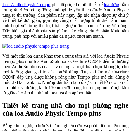
Loa Audio Physic Tempo
plus tiếp tục là một thiết kế
loa đứng
tầm
trung rất được cộng đồng audiophile yêu thích được Audio Physic
tung ra thị trường. Sản phẩm này ngay lập tức nhận được sự chú ý
về thiết kế đơn giản, gọn nhẹ cùng chất lượng trình diễn âm thanh
linh hoạt với từng thể loại trải nghiệm âm thanh của người dùng.
Đặc biệt, giá thành của sản phẩm này cũng chỉ ở phân khúc tầm
trung, phù hợp với nhiều phần đa người chơi âm thanh.
Với một cặp loa đứng khác trong cùng tầm giá với loa Audio Physic
Tempo plus như loa AudioSolutions Overture O204F đến từ thương
hiệu AudioSolutions của Litva cũng là một lựa chọn không tệ cho
mọi không gian giải trí của người dùng. Tuy dải âm mà Overture
O204F đáp ứng được không rộng như Tempo plus mà chỉ dừng ở
mức 37Hz – 26kHz. Nhưng dải trầm lại có sự chi tiết lớn do hai củ
lao midbass đường kính 150mm với màng loan dạng nón được làm
từ giấy cho âm thanh linh hoạt và ấm áp hơn hẳn.
Thiết kế trang nhã cho mọi phòng nghe
của loa Audio Physic Tempo plus
Bằng kinh nghiệm hơn 30 năm nghiên cứu và phát triển nhiều dòng
sản phẩm âm thanh chất lượng, Audio Physic đã tạo ra cặp loa