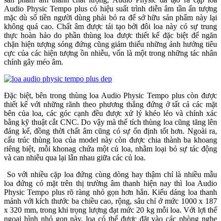
Audio Physic Tempo plus có hiệu suất trình diễn âm tần ấn tượng
mặc dù số tiền người dùng phải bỏ ra để sở hữu sản phẩm này lại
không quá cao. Chất âm được tái tạo bởi đôi loa này có sự trung
thực hoàn hảo do phần thùng loa được thiết kế đặc biệt để ngăn
chặn hiện tượng sóng đứng cũng giảm thiểu những ảnh hưởng tiêu
cực của các hiện tượng ồn nhiễu, vốn là một trong những tác nhân
chính gây méo âm.
Đặc biệt, bên trong thùng loa Audio Physic Tempo plus còn được
thiết kế với những rãnh theo phương thẳng đứng ở tất cả các mặt
bên của loa, các góc cạnh đều được xử lý khéo léo và chính xác
bằng kỹ thuật cắt CNC. Do vậy mà thể tích thùng loa cũng tăng lên
đáng kể, đồng thời chất âm cũng có sự ổn định tốt hơn. Ngoài ra,
cấu trúc thùng loa của model này còn được chia thành ba khoang
riêng biệt, mỗi khonag chứa một củ loa, nhằm loại bỏ sự tác động
và can nhiễu qua lại lẫn nhau giữa các củ loa.
So với nhiều cặp loa đứng cùng dòng hay thậm chí là nhiều mẫu
loa đứng có mặt trên thị trường âm thanh hiện nay thì loa Audio
Physic Tempo plus rõ ràng nhỏ gọn hơn hẳn. Kiểu dáng loa thanh
mảnh với kích thước ba chiều cao, rộng, sâu chỉ ở mức 1000 x 187
x 320 mm, trong khi trọng lượng đạt mức 20 kg mỗi loa. Với lợi thế
ngoại hình nhỏ gọn này, loa có thể được đặt vào các phòng nghe