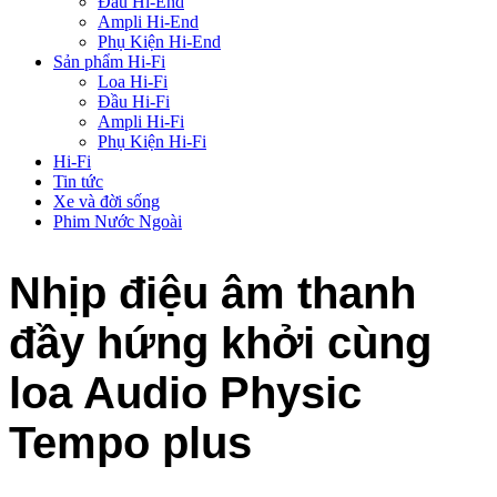
Đầu Hi-End
Ampli Hi-End
Phụ Kiện Hi-End
Sản phẩm Hi-Fi
Loa Hi-Fi
Đầu Hi-Fi
Ampli Hi-Fi
Phụ Kiện Hi-Fi
Hi-Fi
Tin tức
Xe và đời sống
Phim Nước Ngoài
Nhịp điệu âm thanh
đầy hứng khởi cùng
loa Audio Physic
Tempo plus