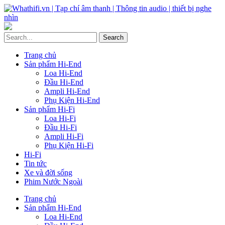
Trang chủ
Sản phẩm Hi-End
Loa Hi-End
Đầu Hi-End
Ampli Hi-End
Phụ Kiện Hi-End
Sản phẩm Hi-Fi
Loa Hi-Fi
Đầu Hi-Fi
Ampli Hi-Fi
Phụ Kiện Hi-Fi
Hi-Fi
Tin tức
Xe và đời sống
Phim Nước Ngoài
Trang chủ
Sản phẩm Hi-End
Loa Hi-End