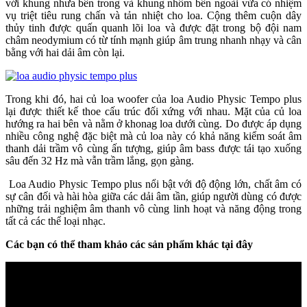
với khung nhưa bên trong và khung nhôm bên ngoài vừa có nhiệm
vụ triệt tiêu rung chấn và tản nhiệt cho loa. Cộng thêm cuộn dây
thủy tinh được quấn quanh lõi loa và được đặt trong bộ đội nam
châm neodymium có từ tính mạnh giúp âm trung nhanh nhạy và cân
bằng với hai dải âm còn lại.
Trong khi đó, hai củ loa woofer của loa Audio Physic Tempo plus
lại được thiết kế thoe cấu trúc đối xứng với nhau. Mặt của củ loa
hướng ra hai bên và nằm ở khonag loa dưới cùng. Do được áp dụng
nhiều công nghệ đặc biệt mà củ loa này có khả năng kiểm soát âm
thanh dải trầm vô cùng ấn tượng, giúp âm bass được tái tạo xuống
sâu đến 32 Hz mà vẫn trầm lắng, gọn gàng.
Loa Audio Physic Tempo plus nổi bật với độ động lớn, chất âm có
sự cân đối và hài hòa giữa các dải âm tần, giúp người dùng có được
những trải nghiệm âm thanh vô cùng linh hoạt và năng động trong
tất cả các thể loại nhạc.
Các bạn có thể tham khảo các sản phẩm khác tại đây