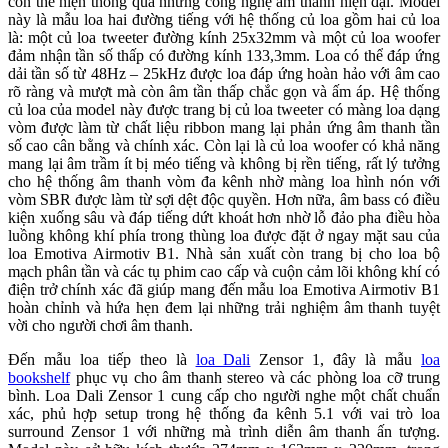
còn thể hiện thông qua những công nghệ âm thanh hiện đại. Model
này là mẫu loa hai đường tiếng với hệ thống củ loa gồm hai củ loa
là: một củ loa tweeter đường kính 25x32mm và một củ loa woofer
đảm nhận tần số thấp có đường kính 133,3mm. Loa có thể đáp ứng
dải tần số từ 48Hz – 25kHz được loa đáp ứng hoàn hảo với âm cao
rõ ràng và mượt mà còn âm tần thấp chắc gọn và ấm áp. Hệ thống
củ loa của model này được trang bị củ loa tweeter có màng loa dạng
vòm được làm từ chất liệu ribbon mang lại phản ứng âm thanh tần
số cao cân bằng và chính xác. Còn lại là củ loa woofer có khả năng
mang lại âm trầm ít bị méo tiếng và không bị rền tiếng, rất lý tưởng
cho hệ thống âm thanh vòm đa kênh nhờ màng loa hình nón với
vòm SBR được làm từ sợi dệt độc quyền. Hơn nữa, âm bass có điều
kiện xuống sâu và đáp tiếng dứt khoát hơn nhờ lỗ đảo pha điều hòa
luồng không khí phía trong thùng loa được đặt ở ngay mặt sau của
loa Emotiva Airmotiv B1. Nhà sản xuất còn trang bị cho loa bộ
mạch phân tần và các tụ phim cao cấp và cuộn cảm lõi không khí có
điện trở chính xác đã giúp mang đến mẫu loa Emotiva Airmotiv B1
hoàn chỉnh và hứa hẹn đem lại những trải nghiệm âm thanh tuyệt
vời cho người chơi âm thanh.
Đến mẫu loa tiếp theo là
loa Dali
Zensor 1, đây là mẫu
loa
bookshelf
phục vụ cho âm thanh stereo và các phòng loa cỡ trung
bình. Loa Dali Zensor 1 cung cấp cho người nghe một chất chuẩn
xác, phủ hợp setup trong hệ thống đa kênh 5.1 với vai trò loa
surround Zensor 1 với những mà trình diễn âm thanh ấn tượng.