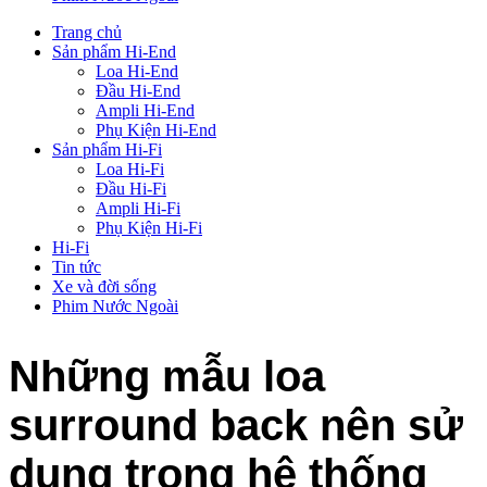
Trang chủ
Sản phẩm Hi-End
Loa Hi-End
Đầu Hi-End
Ampli Hi-End
Phụ Kiện Hi-End
Sản phẩm Hi-Fi
Loa Hi-Fi
Đầu Hi-Fi
Ampli Hi-Fi
Phụ Kiện Hi-Fi
Hi-Fi
Tin tức
Xe và đời sống
Phim Nước Ngoài
Những mẫu loa
surround back nên sử
dụng trong hệ thống