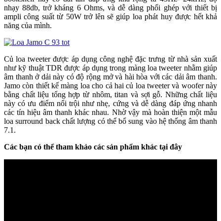
nhạy 88db, trở kháng 6 Ohms, và dễ dàng phối ghép với thiết bị
ampli công suất từ 50W trở lên sẽ giúp loa phát huy được hết khả
năng của mình.
Củ loa tweeter được áp dụng công nghệ đặc trưng từ nhà sản xuất
như kỹ thuật TDR được áp dụng trong màng loa tweeter nhằm giúp
âm thanh ở dải này có độ rộng mở và hài hòa với các dải âm thanh.
Jamo còn thiết kế màng loa cho cả hai củ loa tweeter và woofer này
bằng chất liệu tổng hợp từ nhôm, titan và sợi gỗ. Những chất liệu
này có ưu điểm nổi trội như nhẹ, cứng và dễ dàng đáp ứng nhanh
các tín hiệu âm thanh khác nhau. Nhờ vậy mà hoàn thiện một mẫu
loa surround back chất lượng có thể bổ sung vào hệ thống âm thanh
7.1.
Các bạn có thể tham khảo các sản phẩm khác tại đây