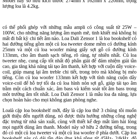
Model này sở hữu kích thước 274mm x 162mm x 220mm, trọng
lượng loa là 4.2kg.
có thể phối ghép với những mẫu ampli có công suất từ 25W –
100W, cho những năng lượng âm mạnh mẽ, tinh khiết mà không bị
mất đi bất kỳ chi tiết âm nào. Loa Dali Zensor 1 là loa bookshelf có
hai đường tiếng gồm một củ loa tweeter dome mềm có đường kính
25mm và một củ loa woofer màng giấy sợi gỗ có đường kính
133mm, cho âm thanh sạch tiếng, rõ ràng, tự nhiên nhất. Củ loa
tweeter nhẹ, cung cấp tốt nhất độ phân giải để đảm nhiệm giải tần
cao, gia tăng khả năng tái tạo âm thanh, kết hợp với cuộn dây voice-
coil, giúp mang lại âm treble chi tiết, trong trẻo mà không bị méo
tiếng. Còn củ loa woofer 133mm kết hợp với tính năng cuộn dây
voice-coil để hỗ trợ tối đa củ loa hình nón sợi gỗ, giúp tái tạo âm
trầm một cách chuẩn xác, âm bass và kiểm soát tốt âm bass trong
môt trường âm tốt nhất. Loa Dali Zensor 1 là mẫu loa đa năng, lựa
chọn hoàn hảo cho mọi không gian phòng nghe.
Loalà cặp loa bookshelf mới, đây là cặp loa thứ 3 chúng tôi muốn
giới thiệu đến người dùng, nó được thừa hưởng những công nghệ
đặc trưng từ nhà sản xuất, cùng với thiết kế đẹp mắt làm hài lòng
mọi người dùng âm thanh. Model này sở hữu 2 đường tiếng, trong
đó có một củ loa tweeter và một củ loa woofer ở phía dưới. Cặp loa
bookshelf này có dải tần đáp ứng khá rộng từ 45Hz- 24kHz, độ