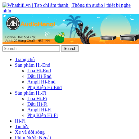
Trang chủ
Sản phẩm Hi-End
Loa Hi-End
Đầu Hi-End
Ampli Hi-End
Phụ Kiện Hi-End
Sản phẩm Hi-Fi
Loa Hi-Fi
Đầu Hi-Fi
Ampli Hi-Fi
Phụ Kiện Hi-Fi
Hi-Fi
Tin tức
Xe và đời sống
Phim Nước Ngoài