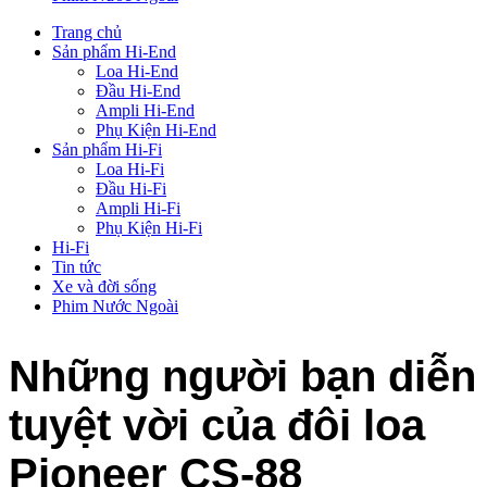
Trang chủ
Sản phẩm Hi-End
Loa Hi-End
Đầu Hi-End
Ampli Hi-End
Phụ Kiện Hi-End
Sản phẩm Hi-Fi
Loa Hi-Fi
Đầu Hi-Fi
Ampli Hi-Fi
Phụ Kiện Hi-Fi
Hi-Fi
Tin tức
Xe và đời sống
Phim Nước Ngoài
Những người bạn diễn
tuyệt vời của đôi loa
Pioneer CS-88