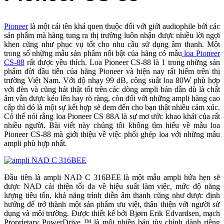
Pioneer
là một cái tên khá quen thuộc đối với giới audiophile bởi các
sản phẩm mà hãng tung ra thị trường luôn nhận được nhiều lời ngợi
khen cũng như phục vụ tốt cho nhu cầu sử dụng âm thanh. Một
trong số những mẫu sản phẩm nổi bật của hãng có mẫu
loa Pioneer
CS-88
rất được yêu thích. Loa Pioneer CS-88 là 1 trong những sản
phẩm đời đầu tiên của hãng Pioneer và hiện nay rất hiếm trên thị
trường Việt Nam. Với độ nhạy 99 dB, công suất loa 80W phù hợp
với đèn và cũng hát thật tốt trên các dòng ampli bán dẫn dù là chất
âm vẫn được kéo lên hay rõ ràng, còn đối với những ampli hàng cao
cấp thì đó là một sự kết hợp sẽ đem đến cho bạn thật nhiều cảm xúc.
Có thể nói rằng loa Pioneer CS 88A là sự mơ ước khao khát của rất
nhiều người. Bài viết này chúng tôi không tìm hiểu về mẫu loa
Pioneer CS-88 mà giới thiệu về việc phối ghép loa với những mẫu
ampli phù hợp nhất.
Đầu tiên là ampli NAD C 316BEE là một mẫu ampli hứa hẹn sẽ
được NAD cải thiện tối đa về hiệu suất làm việc, mức độ năng
lượng tiêu tốn, khả năng trình diễn âm thanh cũng như được định
hướng để trở thành một sản phẩm ưu việt, thân thiện với người sử
dụng và môi trường. Được thiết kế bởi Bjørn Erik Edvardsen, mạch
Proprietary PowerDrive ™ là một phiên bản tùy chỉnh dành riêng