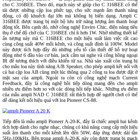
cho C 316BEE. Theo đó, mạch này sẽ giúp cho C 316BEE có thể
tải được những cặp loa phức tạp, cho sức mạnh âm thanh năng
động, có độ khuếch đại lớn mà không bị biến dạng. Ampli C
316BEE được trang bị một bộ lưu trữ năng lượng âm thanh hoạt
động tốt. Bên cạnh đó, nhờ công nghệ Enviro Chic, điện năng tiêu
thụ ở chế độ chờ của C 316BEE chỉ ít hơn 1W. Nhờ những thiết kế
ấn tượng này mà C 316BEE cho một hiệu suất làm việc rất cao
cùng công suất 40W mỗi kênh, và công suất đỉnh là 100W. Model
này được tích hợp đầy đủ những yếu tố cần thiết để hỗ trợ hoạt
động như 6 đầu vào cơ bản, jack cắm tai nghe và cổng hồng ngoại
IR để tương thích với điều khiển từ xa. Nhà sản xuất còn trang bị
cho mẫu loa này tính năng A/B Speaker, cho phép ampli kết nối với
cả hai cặp loa AB cùng một lúc thông qua 2 cổng ra loa được đặt ở
mặt sau của ampli. Ngoài ra còn có công nghệ mạch Current
Feedback, đây là công nghệ hồi tiếp dòng mang đến cho ampli
nhiều ưu điểm hơn so với các dòng hồi tiếp khác. Những ưu điểm
của mẫu ampli NAD C 316BEE rất thích hợp để người chơi có thể
dễ dàng kết nối hiệu quả với loa Pioneer CS-88.
Tiếp đến là mẫu ampli Pioneer A-20-K, đây là chiếc ampli hai kênh
tích hợp dành cho nghe nhạc, chúng có khả năng cung cấp một hiệu
suất âm thanh cho mỗi kênh lên đến 50W, đáp ứng được dải tần
5Hz-100kHz. Bên trong ampli A-20-K này còn được trang bị mạch