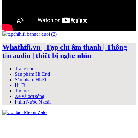
Whathifi.vn | Tạp chí âm thanh | Thông
tin audio | thiết bị nghe nhìn
Trang chủ
Sản phẩm Hi-End
Sản phẩm Hi-Fi
Hi-Fi
Tin tức
Xe và đời sống
Phim Nước Ngoài