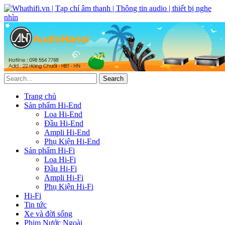
Trang chủ
Sản phẩm Hi-End
Loa Hi-End
Đầu Hi-End
Ampli Hi-End
Phụ Kiện Hi-End
Sản phẩm Hi-Fi
Loa Hi-Fi
Đầu Hi-Fi
Ampli Hi-Fi
Phụ Kiện Hi-Fi
Hi-Fi
Tin tức
Xe và đời sống
Phim Nước Ngoài