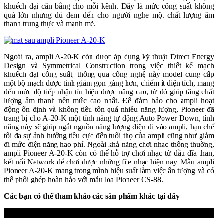
khuếch đại cân bằng cho mỗi kênh. Đây là mức công suất không
quá lớn nhưng đủ đem đến cho người nghe một chất lượng âm
thanh trung thực và mạnh mẽ.
Ngoài ra, ampli A-20-K còn được áp dụng kỹ thuật Direct Energy
Design và Symmetrical Construction trong việc thiết kế mạch
khuếch đại công suất, thông qua công nghệ này model cung cấp
một bộ mạch được tinh giảm gọn gàng hơn, chiếm ít diện tích, mang
đến mức độ tiếp nhận tín hiệu được nâng cao, từ đó giúp tăng chất
lượng âm thanh nên mức cao nhất. Để đảm bảo cho ampli hoạt
động ổn định và không tiêu tốn quá nhiều năng lượng, Pioneer đã
trang bị cho A-20-K một tính năng tự động Auto Power Down, tính
năng này sẽ giúp ngắt nguồn năng lượng điện đi vào ampli, hạn chế
tối đa sự ảnh hưởng tiêu cực đến tuổi thọ của ampli cũng như giảm
đi mức điện năng hao phí. Ngoài khả năng chơi nhạc thông thường,
ampli Pioneer A-20-K còn có thể hỗ trợ chơi nhạc từ đầu đĩa than,
kết nối Network để chơi được những file nhạc hiện nay. Mẫu ampli
Pioneer A-20-K mang trong mình hiệu suất làm việc ấn tượng và có
thể phối ghép hoàn hảo với mẫu loa Pioneer CS-88.
Các bạn có thể tham khảo các sản phẩm khác tại đây