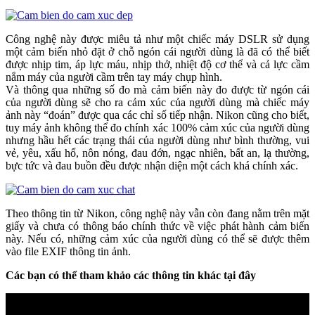
Công nghệ này được miêu tả như một chiếc máy DSLR sử dụng
một cảm biến nhỏ đặt ở chỗ ngón cái người dùng là đã có thể biết
được nhịp tim, áp lực máu, nhịp thở, nhiệt độ cơ thể và cả lực cầm
nắm máy của người cầm trên tay máy chụp hình.
Và thông qua những số đo mà cảm biến này đo được từ ngón cái
của người dùng sẽ cho ra cảm xúc của người dùng mà chiếc máy
ảnh này “đoán” được qua các chỉ số tiếp nhận. Nikon cũng cho biết,
tuy máy ảnh không thể đo chính xác 100% cảm xúc của người dùng
nhưng hầu hết các trạng thái của người dùng như bình thường, vui
vẻ, yêu, xấu hổ, nôn nóng, đau đớn, ngạc nhiên, bất an, lạ thường,
bực tức và đau buồn đều được nhận diện một cách khá chính xác.
Theo thông tin từ Nikon, công nghệ này vẫn còn đang nằm trên mặt
giấy và chưa có thông báo chính thức về việc phát hành cảm biến
này. Nếu có, những cảm xúc của người dùng có thể sẽ được thêm
vào file EXIF thông tin ảnh.
Các bạn có thể tham khảo các thông tin khác tại đây