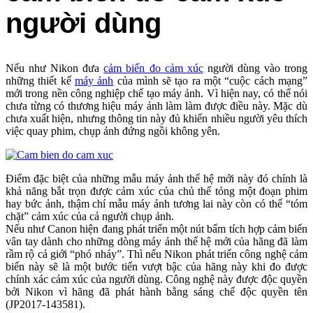
người dùng
Nếu như Nikon đưa
cảm biến đo cảm xúc
người dùng vào trong
những thiết kế
máy ảnh
của mình sẽ tạo ra một “cuộc cách mạng”
mới trong nền công nghiệp chế tạo máy ảnh. Vì hiện nay, có thể nói
chưa từng có thương hiệu máy ảnh làm làm được điều này. Mặc dù
chưa xuất hiện, nhưng thông tin này đủ khiến nhiều người yêu thích
việc quay phim, chụp ảnh đứng ngồi không yên.
Điểm đặc biệt của những mẫu máy ảnh thế hệ mới này đó chính là
khả năng bắt trọn được cảm xúc của chủ thể tỏng một đoạn phim
hay bức ảnh, thậm chí mẫu máy ảnh tương lai này còn có thể “tóm
chặt” cảm xúc của cả người chụp ảnh.
Nếu như Canon hiện đang phát triển một nút bấm tích hợp cảm biến
vân tay dành cho những dòng máy ảnh thế hệ mới của hãng đã làm
rầm rộ cả giới “phó nháy”. Thì nếu Nikon phát triển công nghệ cảm
biến này sẽ là một bước tiến vượt bậc của hãng này khi đo được
chính xác cảm xúc của người dùng. Công nghệ này được độc quyền
bởi Nikon vì hãng đã phát hành bằng sáng chế độc quyền tên
(JP2017-143581).