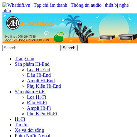
Trang chủ
Sản phẩm Hi-End
Loa Hi-End
Đầu Hi-End
Ampli Hi-End
Phụ Kiện Hi-End
Sản phẩm Hi-Fi
Loa Hi-Fi
Đầu Hi-Fi
Ampli Hi-Fi
Phụ Kiện Hi-Fi
Hi-Fi
Tin tức
Xe và đời sống
Phim Nước Ngoài