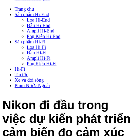
Trang chủ
Sản phẩm Hi-End
Loa Hi-End
Đầu Hi-End
Ampli Hi-End
Phụ Kiện Hi-End
Sản phẩm Hi-Fi
Loa Hi-Fi
Đầu Hi-Fi
Ampli Hi-Fi
Phụ Kiện Hi-Fi
Hi-Fi
Tin tức
Xe và đời sống
Phim Nước Ngoài
Nikon đi đầu trong
việc dự kiến phát triển
cảm biến đo cảm xúc