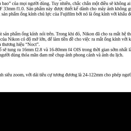
u bao” của mọi người dùng. Tuy nhiên, chắc chắn một điều sẽ không ai 
XF 33mm f1.0. Sản phẩm này được thiết kế dành cho máy ảnh không gươ
sản phẩm ống kính chủ lực của Fujifilm bởi nó là ống kính với khẩu đ
ắt sản phẩm ống kính nói trên. Trong khi đó, Nikon đã cho ra mắt hệ
ày của Nikon có độ mở lớn, để làm tiền đề cho việc ra mắt ống kính với
n thương hiệu “Noct”.
ố sẽ tung ra 16mm f2.8 và 16-80mm f4 OIS trong thời gian sớm nhất 
 người dùng thỏa mãn đam mê chụp ảnh phong cảnh và ảnh du lịch.
nh siêu zoom, với dải tiêu cự tương đương là 24-122mm cho phép ngườ