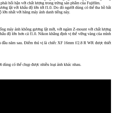
phải hối hận với chất lượng trong trừng sản phẩm của Fujifilm.
ng lật với khẩu độ lớn tới f1.0. Do đó người dùng có thể tha hồ bắt
ộ lớn nhất với hãng máy ảnh danh tiếng này.
 thống máy ảnh không gương lật mới, với ngàm Z-mount với chất lượng
 khẩu độ lớn hơn cả f1.0. Nikon khẳng định vị thế vững vàng của mình
là đầu năm sau. Điểm thú vị là chiếc XF 16mm f/2.8 R WR được thiết
i dùng có thể chụp được nhiều loại ảnh khác nhau.