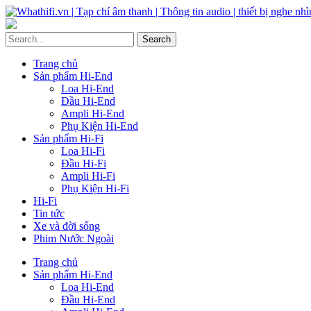
Trang chủ
Sản phẩm Hi-End
Loa Hi-End
Đầu Hi-End
Ampli Hi-End
Phụ Kiện Hi-End
Sản phẩm Hi-Fi
Loa Hi-Fi
Đầu Hi-Fi
Ampli Hi-Fi
Phụ Kiện Hi-Fi
Hi-Fi
Tin tức
Xe và đời sống
Phim Nước Ngoài
Trang chủ
Sản phẩm Hi-End
Loa Hi-End
Đầu Hi-End