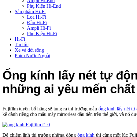
Ampli Hi-End
Phụ Kiện Hi-End
Sản phẩm Hi-Fi
Loa Hi-Fi
Đầu Hi-Fi
Ampli Hi-Fi
Phụ Kiện Hi-Fi
Hi-Fi
Tin tức
Xe và đời sống
Phim Nước Ngoài
Ống kính lấy nét tự độn
những ai yêu mến chất 
Fujifilm tuyên bố hãng sẽ tung ra thị trường mẫu
ống kính lấy nét tự
kế dành riêng cho mẫu máy mirrorless đầu tiên trên thế giới, và nó đượ
Để chiếm lĩnh thị trường những dòng
ống kính
thì cùng một lúc Fuj