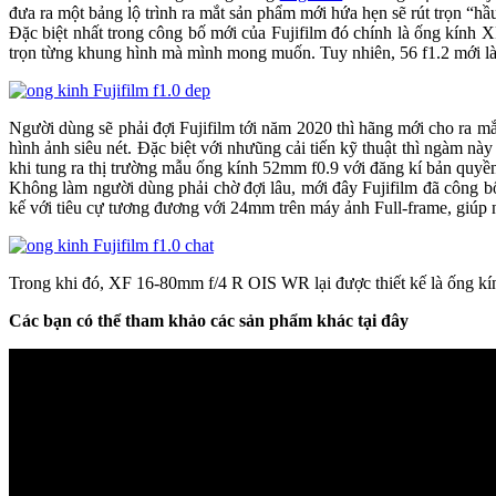
đưa ra một bảng lộ trình ra mắt sản phẩm mới hứa hẹn sẽ rút trọn “hầ
Đặc biệt nhất trong công bố mới của Fujifilm đó chính là ống kính 
trọn từng khung hình mà mình mong muốn. Tuy nhiên, 56 f1.2 mới là 
Người dùng sẽ phải đợi Fujifilm tới năm 2020 thì hãng mới cho ra m
hình ảnh siêu nét. Đặc biệt với nhưũng cải tiến kỹ thuật thì ngàm n
khi tung ra thị trường mẫu ống kính 52mm f0.9 với đăng kí bản quyề
Không làm người dùng phải chờ đợi lâu, mới đây Fujifilm đã công b
kế với tiêu cự tương đương với 24mm trên máy ảnh Full-frame, giúp
Trong khi đó, XF 16-80mm f/4 R OIS WR lại được thiết kế là ống kí
Các bạn có thể tham khảo các sản phẩm khác tại đây