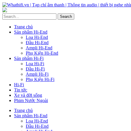
Trang chủ
Sản phẩm Hi-End
Loa Hi-End
Đầu Hi-End
Ampli Hi-End
Phụ Kiện Hi-End
Sản phẩm Hi-Fi
Loa Hi-Fi
Đầu Hi-Fi
Ampli Hi-Fi
Phụ Kiện Hi-Fi
Hi-Fi
Tin tức
Xe và đời sống
Phim Nước Ngoài
Trang chủ
Sản phẩm Hi-End
Loa Hi-End
Đầu Hi-End