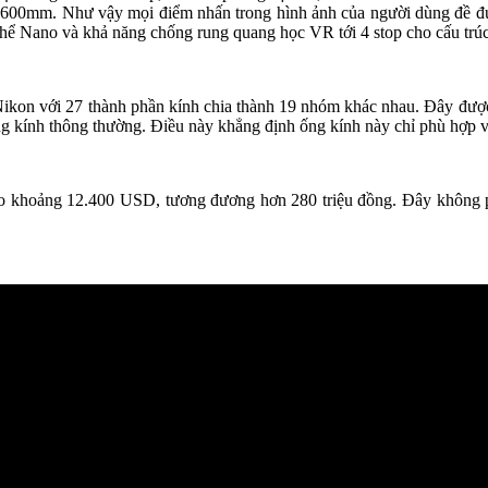
52 – 600mm. Như vậy mọi điểm nhấn trong hình ảnh của người dùng đề đư
 thể Nano và khả năng chống rung quang học VR tới 4 stop cho cấu trú
kon với 27 thành phần kính chia thành 19 nhóm khác nhau. Đây được x
ống kính thông thường. Điều này khẳng định ống kính này chỉ phù hợp
khoảng 12.400 USD, tương đương hơn 280 triệu đồng. Đây không phải 