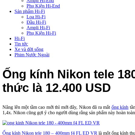
Ampli Hi-End
Phụ Kiện Hi-End
Sản phẩm Hi-Fi
Loa Hi-Fi
Đầu Hi-Fi
Ampli Hi-Fi
Phụ Kiện Hi-Fi
Hi-Fi
Tin tức
Xe và đời sống
Phim Nước Ngoài
Ống kính Nikon tele 18
thức là 12.400 USD
Nâng lên một tầm cao mới thì mới đây, Nikon đã ra mắt
ống kính
tầm
1,4x. Nikon cũng gợi ý cho người dùng rằng sản phẩm này hoàn toàn
Ống kính Nikon tele 180 – 400mm f4 FL ED VR
là một ống kính th