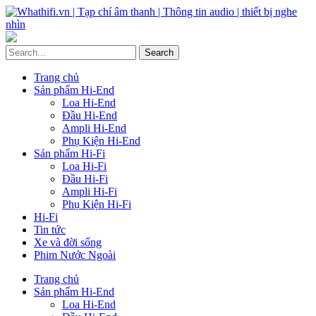
Trang chủ
Sản phẩm Hi-End
Loa Hi-End
Đầu Hi-End
Ampli Hi-End
Phụ Kiện Hi-End
Sản phẩm Hi-Fi
Loa Hi-Fi
Đầu Hi-Fi
Ampli Hi-Fi
Phụ Kiện Hi-Fi
Hi-Fi
Tin tức
Xe và đời sống
Phim Nước Ngoài
Trang chủ
Sản phẩm Hi-End
Loa Hi-End