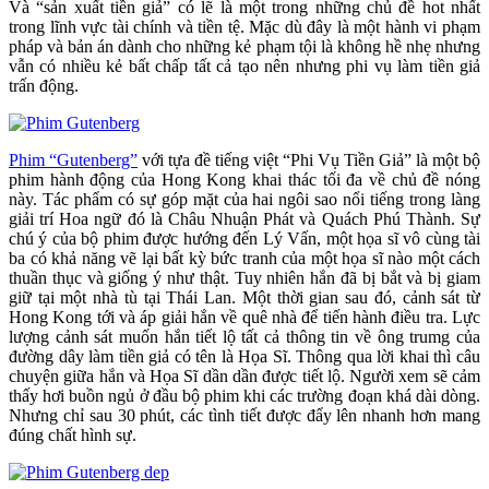
Và “sản xuất tiền giả” có lẽ là một trong những chủ đề hot nhất
trong lĩnh vực tài chính và tiền tệ. Mặc dù đây là một hành vi phạm
pháp và bản án dành cho những kẻ phạm tội là không hề nhẹ nhưng
vẫn có nhiều kẻ bất chấp tất cả tạo nên nhưng phi vụ làm tiền giả
trấn động.
Phim “Gutenberg”
với tựa đề tiếng việt “Phi Vụ Tiền Giả” là một bộ
phim hành động của Hong Kong khai thác tối đa về chủ đề nóng
này. Tác phẩm có sự góp mặt của hai ngôi sao nổi tiếng trong làng
giải trí Hoa ngữ đó là Châu Nhuận Phát và Quách Phú Thành. Sự
chú ý của bộ phim được hướng đến Lý Vấn, một họa sĩ vô cùng tài
ba có khả năng vẽ lại bất kỳ bức tranh của một họa sĩ nào một cách
thuần thục và giống ý như thật. Tuy nhiên hắn đã bị bắt và bị giam
giữ tại một nhà tù tại Thái Lan. Một thời gian sau đó, cảnh sát từ
Hong Kong tới và áp giải hắn về quê nhà để tiến hành điều tra. Lực
lượng cảnh sát muốn hắn tiết lộ tất cả thông tin về ông trumg của
đường dây làm tiền giả có tên là Họa Sĩ. Thông qua lời khai thì câu
chuyện giữa hắn và Họa Sĩ dần dần được tiết lộ. Người xem sẽ cảm
thấy hơi buồn ngủ ở đầu bộ phim khi các trường đoạn khá dài dòng.
Nhưng chỉ sau 30 phút, các tình tiết được đẩy lên nhanh hơn mang
đúng chất hình sự.