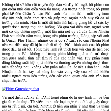
Không chỉ sở hữu cốt truyền độc đáo và đầy bất ngờ, bộ phim còn
ghi điểm nhờ dàn diễn viên tài năng. Ấn tượng nhất trong bộ phim
phải kể đến Châu Nhuận Phát, anh hóa thân thành một ông trùm
đầy khí chất, luôn chơi đẹp và giúp mọi người phát huy tối đa sở
trường của mình. Hắn là một rất tuân thủ luật lệ giang hồ và cực kỳ
quyết đoán trong mọi tình huống. Và qua vai diễn này, người xem
mới có dịp chiêm ngưỡng một lần nữa nét uy vũ của Châu Nhuận
Phát sau nhiều năm váng bóng trên phim trường. Đóng cặp với anh
là Quách Phú Thành, nhưng có lẽ do sự xuất sắc của Nhuận Phát
nên vai diễn này đã bị lu mờ đi rõ rệt. Phần hình ảnh của bộ phim
được đầu tư rất tốt. Tông màu lạnh rất thích hợp với chủ đề tiền bạc
trong phim. Bầu không khí trong phim không quá u tối mà được
xen giữa nhiều tình tiết tâm lý của các nhân vật. Tuy phần hành
động không xuất hiện quá nhiều và thường xuyên nhưng được thực
hiện rất công phu, không kém phần màu lửa, ác liệt. Hình ảnh Châu
Nhuận Phát hai tay hai súng lao vào vong vây của kẻ thù khiến
nhiều người xem liên tưởng đến các cảnh quay của anh vào hơn
chục năm trước.
Và một điểm cực ký ấn tượng trong phim đó là quy trình in, vẽ tiền
giả rất chân thực. Từ việc tìm ra các loại mực cho tới loại giấy được
mô tả rất tỉ mỉ, chi tiết. Những tờ tiền giả nhìn ý như thật và thậm
chí còn hoàn hảo hơn. Nếu khán giả là một người yêu thích thể loại