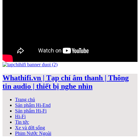
Whathifi.vn | Tạp chí âm thanh | Thông
tin audio | thiết bị nghe nhìn
Trang chủ
Sản phẩm Hi-End
Sản phẩm Hi-Fi
Hi-Fi
Tin tức
Xe và đời sống
Phim Nước Ngoài