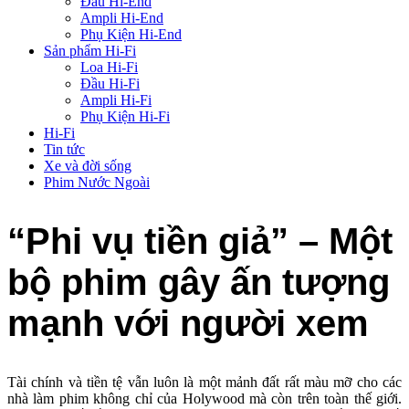
Đầu Hi-End
Ampli Hi-End
Phụ Kiện Hi-End
Sản phẩm Hi-Fi
Loa Hi-Fi
Đầu Hi-Fi
Ampli Hi-Fi
Phụ Kiện Hi-Fi
Hi-Fi
Tin tức
Xe và đời sống
Phim Nước Ngoài
“Phi vụ tiền giả” – Một
bộ phim gây ấn tượng
mạnh với người xem
Tài chính và tiền tệ vẫn luôn là một mảnh đất rất màu mỡ cho các
nhà làm phim không chỉ của Holywood mà còn trên toàn thế giới.