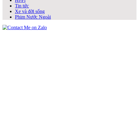
Hi-Fi
Tin tức
Xe và đời sống
Phim Nước Ngoài