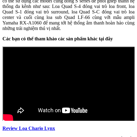
có thể sử dụng các model cùng dòng S series để phối ghép thành hệ
thống đa kênh như sau: Loa Quad S-4 đóng vai trò loa front, loa
Quad S-1 đóng vai trò surround, loa Quad S-C đóng vai trò loa
center và cuối cùng loa sub Quad LF-66 cùng với mẫu ampli
Yamaha RX-A1060 để mang tới hệ thống âm thanh hoàn hảo cùng
những trải nghiệm thú vị nhất.
Các bạn có thể tham khảo các sản phẩm khác tại đây
Review Loa Chario Lynx