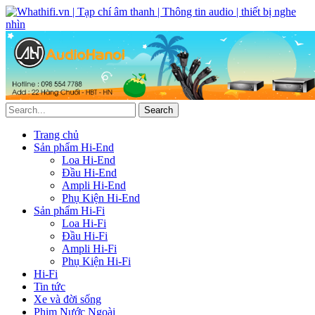
Trang chủ
Sản phẩm Hi-End
Loa Hi-End
Đầu Hi-End
Ampli Hi-End
Phụ Kiện Hi-End
Sản phẩm Hi-Fi
Loa Hi-Fi
Đầu Hi-Fi
Ampli Hi-Fi
Phụ Kiện Hi-Fi
Hi-Fi
Tin tức
Xe và đời sống
Phim Nước Ngoài