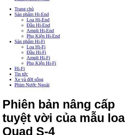
Trang chủ
Sản phẩm Hi-End
Loa Hi-End
Đầu Hi-End
Ampli Hi-End
Phụ Kiện Hi-End
Sản phẩm Hi-Fi
Loa Hi-Fi
Đầu Hi-Fi
Ampli Hi-Fi
Phụ Kiện Hi-Fi
Hi-Fi
Tin tức
Xe và đời sống
Phim Nước Ngoài
Phiên bản nâng cấp
tuyệt vời của mẫu loa
Quad S-4