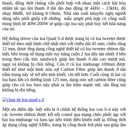
thanh, đồng thời chúng vẫn phối hợp với nhau một cách hài hòa
nhằm tái tạo âm thanh ở dải tần dao động từ 44Hz – 23kHz, độ
nhạy 88dB, trở kháng 8 Ohms. Nhà sản xuất khuyến nghị người
dùng nên phối ghép với những mẫu ampli phù hợp có công suất
trung bình từ 40W-200W sẽ giúp cặp loa này phát huy hết khả năng
của nó.
Hệ thống driver của loa Quad S-4 được trang bị củ loa tweeter được
thiết kế theo một hình chữ nhật nhỏ với chiều dài 45 mm, chiều rộng
12 mm, được ứng dụng công nghệ thiết kế củ loa tweeter ribbon đặc
biệt, bên trong sử dụng một ruy băng cuộn 2 hai dây tản nhiệt ở bên
trong theo cấu trúc sandwich giúp âm thanh ở dải cao mượt mà,
ngọt và không bị chói tiếng. Còn ở củ loa midrange 100mm được
thiết kế như một hình nón sợi Carbon Fibre giúp âm thanh ở dải
trầm trung này sẽ trở nên tinh khiết, chi tiết hơn. Cuối cùng là hai củ
loa bass lớn có đường kính 125 mm, dạng nón sợi carbon fibre cũng
giúp cho củ loa bass này phát ra âm trầm mạnh mẽ, sâu lắng mà
không bị rền tiếng.
Một ưu điểm đặc biệt nữa là ở chính hệ thống loa con S-4 này với
các tweeter ribbon được kết nối coned qua mạng chéo phức tạp với
hai loa midrange và bass tạo nên trình điều khiển mới lạ. Đồng thời
áp dụng công nghệ ABRs, trang bị cổng thoát hơi phía sau giúp âm