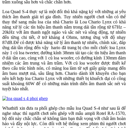
trầm xuống sâu hơn và chắc chắn hơn.
Loa Quad S-4 thực sự là một đối thủ khá nặng ký với những ai yêu
thích âm thanh giải trí gia đình. Tuy nhiên người chơi vẫn có thể
thay thế sang mẫu loa của nhà Chario là Loa Chario Lynx có khả
năng xử lý các tín hiệu âm thanh nằm trong dải tần rộng từ 67Hz –
20kHz với âm thanh ngột ngào và sắc nét và sống động, tự nhiên
đến từng chi tiết, ở trở kháng 4 Ohms, tương ứng với độ nhạy
87dB.Để có được khả năng xử lý âm thanh tự nhiên, chính xác, đáp
ứng dải tần rộng đến vậy hario đã trang bị cho mỗi chiếc loa Lynx
này 1 củ loa tweeter, đường kính 38mm tái tạo các tín hiệu âm thanh
ở dải tần cao, cùng với 1 củ loa woofer, có đường kính 130mm đảm
nhiệm các âm trung và âm trầm. Với củ loa woofer được thiết kế
theo cấu trúc hình nón, có màng loa làm từ sợi giấy giúp mang đến
âm bass mượt mà, sâu lắng hơn. Chario dành lời khuyên cho bạn
nên kết hợp loa Chario Lynx với những thiết bị khuếch đại có công
suất khoảng 60W để có những màn trình diễn âm thanh sắc nét và
tuyệt hảo nhất.
Whathifi xin đưa ra phối ghép cho mẫu loa Quad S-4 như sau là để
nghe nhạc thì người chơi nên ghép với mẫu ampli Rotel RA-1570,
bộ đôi này chắc chắn sẽ không làm bạn thất vọng với chất âm hoàn
hảo và đầy nội lực. Còn đối với hệ thống xem phim thì người chơi