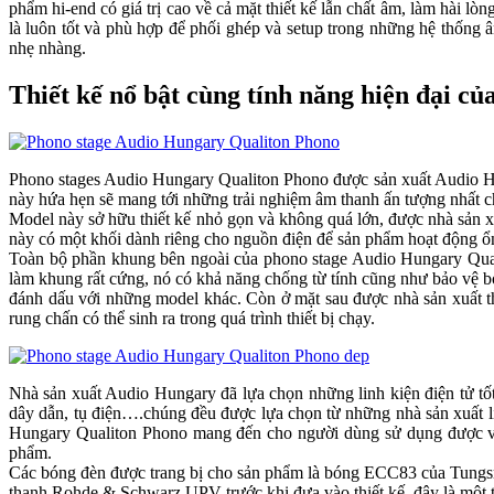
phẩm hi-end có giá trị cao về cả mặt thiết kế lẫn chất âm, làm hà
là luôn tốt và phù hợp để phối ghép và setup trong những hệ thốn
nhẹ nhàng.
Thiết kế nổ bật cùng tính năng hiện đa
Phono stages Audio Hungary Qualiton Phono được sản xuất Audio Hungar
này hứa hẹn sẽ mang tới những trải nghiệm âm thanh ấn tượng nhất 
Model này sở hữu thiết kế nhỏ gọn và không quá lớn, được nhà sản xuâ
này có một khối dành riêng cho nguồn điện để sản phẩm hoạt động ổn
Toàn bộ phần khung bên ngoài của phono stage Audio Hungary Qualito
làm khung rất cứng, nó có khả năng chống từ tính cũng như bảo vệ bo
đánh dấu với những model khác. Còn ở mặt sau được nhà sản xuất thi
rung chấn có thể sinh ra trong quá trình thiết bị chạy.
Nhà sản xuất Audio Hungary đã lựa chọn những linh kiện điện tử tô
dây dẫn, tụ điện….chúng đều được lựa chọn từ những nhà sản xuất l
Hungary Qualiton Phono mang đến cho người dùng sử dụng được 
phẩm.
Các bóng đèn được trang bị cho sản phẩm là bóng ECC83 của 
thanh Rohde & Schwarz UPV trước khi đưa vào thiết kế, đây là một trong