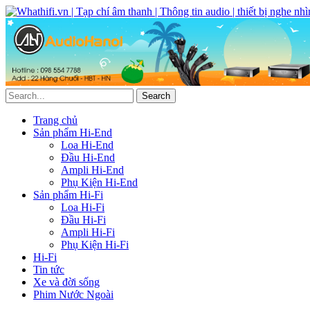
Trang chủ
Sản phẩm Hi-End
Loa Hi-End
Đầu Hi-End
Ampli Hi-End
Phụ Kiện Hi-End
Sản phẩm Hi-Fi
Loa Hi-Fi
Đầu Hi-Fi
Ampli Hi-Fi
Phụ Kiện Hi-Fi
Hi-Fi
Tin tức
Xe và đời sống
Phim Nước Ngoài