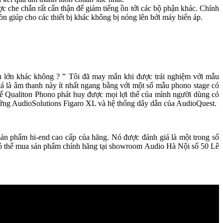
được che chắn rất cẩn thận để giảm tiếng ồn tới các bộ phận khác. Chính
ó còn giúp cho các thiết bị khác không bị nóng lên bởi máy biến áp.
u lớn khác không ? ” Tôi đã may mắn khi được trải nghiệm với mẫu
 cá là âm thanh này ít nhất ngang bằng với một số mẫu phono stage có
 Để Qualiton Phono phát huy được mọi lợi thế của mình người dùng có
đứng AudioSolutions Figaro XL và hệ thống dây dẫn của AudioQuest.
n phẩm hi-end cao cấp của hãng. Nó được đánh giá là một trong số
ó thể mua sản phẩm chính hãng tại showroom Audio Hà Nội số 50 Lê