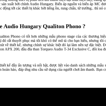
được sản xuất bởi chính Audio Hungary. Biến áp nguồn và biến áp MC 
tác động tới các thiết bị khác bởi tiếng ồn, rung chấn, từ trường.. thì n
age Audio Hungary Qualiton Phono ?
Qualiton Phono có tốt hơn những mẫu phono stage của các thương hiệ
ì đó rất thuyết phục mà tôi khó có thể mô tả cho bạn hiểu, nhưng tôi
út về thiết kế, nhưng chính sự khác biệt đó lại làm nên sự đặc biệt.
ton APX 200, đầu đĩa than Torqueo Audio T-34 Exclusive C, đôi loa 
ế đầy ấn tượng và nổi bật, được liệt vào danh sách những mẫu sả
 hoàn hảo, đáp ứng nhu cầu sử dụng của người chơi âm thanh. Bạn c