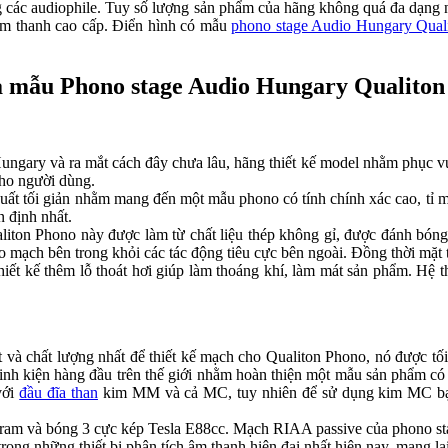
i lòng các audiophile. Tuy số lượng sản phẩm của hãng không quá đa dạng
g âm thanh cao cấp. Điển hình có mẫu
phono stage Audio Hungary Qual
̣i của mẫu Phono stage Audio Hungary Qualito
y và ra mắt cách đây chưa lâu, hãng thiết kế model nhằm phục vụ 
cho người dùng.
́t tối giản nhằm mang đến một mẫu phono có tính chính xác cao, tỉ mỉ va
 định nhất.
n Phono này được làm từ chất liệu thép không gỉ, được đánh bóng mịn
 mạch bên trong khỏi các tác động tiêu cực bên ngoài. Đồng thời mặt t
ết kế thêm lỗ thoát hơi giúp làm thoáng khí, làm mát sản phẩm. Hệ 
́t và chất lượng nhất để thiết kế mạch cho Qualiton Phono, nó đượ
inh kiện hàng đầu trên thế giới nhằm hoàn thiện một mẫu sản phẩm c
với
đầu đĩa than
kim MM và cả MC, tuy nhiên để sử dụng kim MC bạn
Tungsram và bóng 3 cực kép Tesla E88cc. Mạch RIAA passive của phono s
 những thiết bị phân tích âm thanh hiện đại nhất hiện nay, mang lại kê