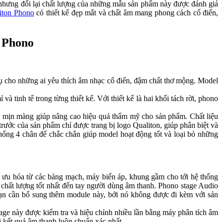
 nhưng đổi lại chất lượng của những mẫu sản phẩm này được đánh giá
iton Phono
có thiết kế đẹp mắt và chất âm mang phong cách cổ điển,
n Phono
cho những ai yêu thích âm nhạc cổ điển, đậm chất thơ mộng. Model
̀ tinh tế trong từng thiết kế. Với thiết kế là hai khối tách rời, phono
 màng giúp nâng cao hiệu quả thẩm mỹ cho sản phẩm. Chất liệu
rước của sản phẩm chỉ được trang bị logo Qualiton, giúp phân biệt và
thống 4 chân đế chắc chắn giúp model hoạt động tốt và loại bỏ những
c tối ưu hóa từ các bảng mạch, máy biến áp, khung gầm cho tới hệ thống
ó chất lượng tốt nhất đến tay người dùng âm thanh. Phono stage Audio
 cần bổ sung thêm module này, bởi nó không được đi kèm với sản
tage này được kiểm tra và hiệu chỉnh nhiều lần bằng máy phân tích âm
́t quả âm thanh luôn chuẩn xác nhất.