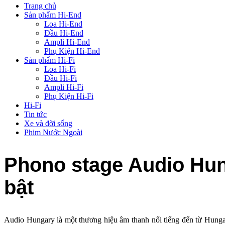
Trang chủ
Sản phẩm Hi-End
Loa Hi-End
Đầu Hi-End
Ampli Hi-End
Phụ Kiện Hi-End
Sản phẩm Hi-Fi
Loa Hi-Fi
Đầu Hi-Fi
Ampli Hi-Fi
Phụ Kiện Hi-Fi
Hi-Fi
Tin tức
Xe và đời sống
Phim Nước Ngoài
Phono stage Audio Hungar
bật
Audio Hungary là một thương hiệu âm thanh nổi tiếng đến từ Hungary,