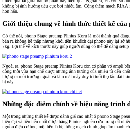
nhiễu qua lại giữa hai bộ phận này hiệu quả. Ngoài ra, FL còn s
không bị ảnh hưởng tiêu cực bởi nhiễu âm. Cộng thêm mạch RIAA sử
hơn hẳn.
Giới thiệu chung về hình thức thiết kế củ
Có thể nói, phono Stage preamp Plinius Koru là một thành quả đáng 
bán ra không hề thấp nhưng khối tiền khuếch đại phono này lại sở 
7kg. Lợi thế về kích thước này giúp người dùng có thể dễ dàng setup a
Ngoài ra, phono Stage preamp Plinius Koru còn có phần vỏ ampli bên
đồng thời vừa hạn chế được những ảnh hưởng của nhiễu từ đến chất l
lượng ra môi trường ngoài và làm mát máy duy trì tuổi thọ lâu dài hơ
bị này.
Những đặc điểm chính về hiệu năng trình 
Một trong những thiết kế được đánh giá cao nhất ở phono Stage pr
hiện đại và tiên tiến nhất được hãng Plinius nghiên cứu trong rất nh
nguồn điện cơ học, một bên là hệ thống mạch chính giúp âm thanh có 