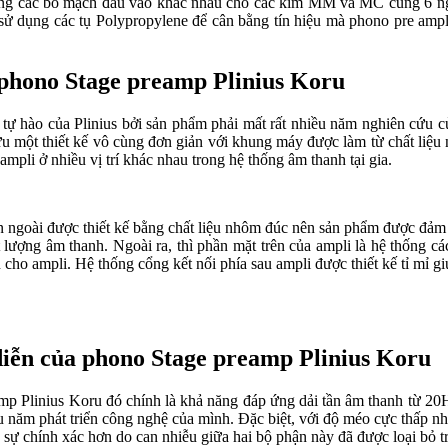
ử dụng các bo mạch đầu vào khác nhau cho các kim MM và MC cùng 6 n
 dụng các tụ Polypropylene để cân bằng tín hiệu mà phono pre ampli
a phono Stage preamp Plinius Koru
tự hào của Plinius bởi sản phẩm phải mất rất nhiều năm nghiên cứu của
hữu một thiết kế vô cùng đơn giản với khung máy được làm từ chất liệ
mpli ở nhiều vị trí khác nhau trong hệ thống âm thanh tại gia.
 ngoài được thiết kế bằng chất liệu nhôm đúc nên sản phẩm được đảm b
ượng âm thanh. Ngoài ra, thì phần mặt trên của ampli là hệ thống các 
n cho ampli. Hệ thống cổng kết nối phía sau ampli được thiết kế tỉ mỉ g
diễn của phono Stage preamp Plinius Koru
eamp Plinius Koru đó chính là khả năng đáp ứng dải tần âm thanh từ
iều năm phát triển công nghệ của mình. Đặc biệt, với độ méo cực thấp nh
sự chính xác hơn do can nhiễu giữa hai bộ phận này đã được loại bỏ tr