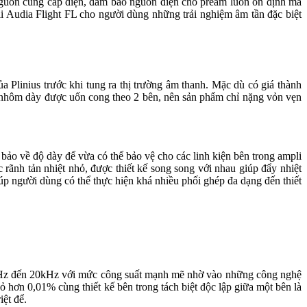
guồn cung cấp điện, đảm bảo nguồn điện cho pream luôn ổn định mà
 Audia Flight FL cho người dùng những trải nghiệm âm tần đặc biệt
 Plinius trước khi tung ra thị trường âm thanh. Mặc dù có giá thành
u nhôm dày được uốn cong theo 2 bên, nên sản phẩm chỉ nặng vỏn vẹn
ảo về độ dày để vừa có thể bảo vệ cho các linh kiện bên trong ampli
rãnh tản nhiệt nhỏ, được thiết kế song song với nhau giúp đẩy nhiệt
iúp người dùng có thể thực hiện khá nhiều phối ghép đa dạng đến thiết
 20Hz đến 20kHz với mức công suất mạnh mẽ nhờ vào những công nghệ
ỏ hơn 0,01% cùng thiết kế bên trong tách biệt độc lập giữa một bên là
iệt để.