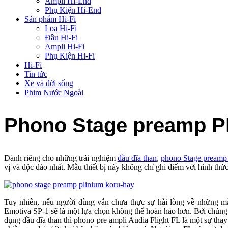
Ampli Hi-End
Phụ Kiện Hi-End
Sản phẩm Hi-Fi
Loa Hi-Fi
Đầu Hi-Fi
Ampli Hi-Fi
Phụ Kiện Hi-Fi
Hi-Fi
Tin tức
Xe và đời sống
Phim Nước Ngoài
Phono Stage preamp Pl
Dành riêng cho những trải nghiệm
đầu đĩa than
,
phono Stage preamp 
vị và độc đáo nhất. Mẫu thiết bị này không chỉ ghi điểm với hình thứ
Tuy nhiên, nếu người dùng vẫn chưa thực sự hài lòng về những mà
Emotiva SP-1 sẽ là một lựa chọn không thể hoàn hảo hơn. Bởi chúng
dụng đầu đĩa than thì phono pre ampli Audia Flight FL là một sự thay