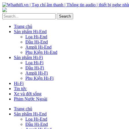
Trang chủ
Sản phẩm Hi-End
Loa Hi-End
Đầu Hi-End
Ampli Hi-End
Phụ Kiện Hi-End
Sản phẩm Hi-Fi
Loa Hi-Fi
Đầu Hi-Fi
Ampli Hi-Fi
Phụ Kiện Hi-Fi
Hi-Fi
Tin tức
Xe và đời sống
Phim Nước Ngoài
Trang chủ
Sản phẩm Hi-End
Loa Hi-End
Đầu Hi-End