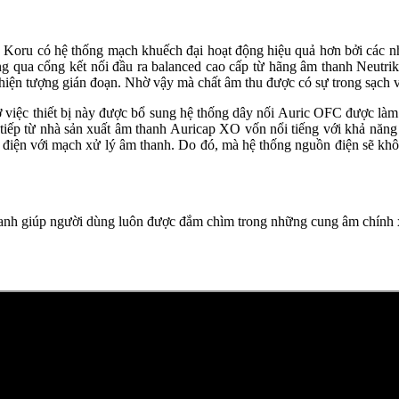
s Koru có hệ thống mạch khuếch đại hoạt động hiệu quả hơn bởi các nh
thông qua cổng kết nối đầu ra balanced cao cấp từ hãng âm thanh Neutr
hiện tượng gián đoạn. Nhờ vậy mà chất âm thu được có sự trong sạch v
việc thiết bị này được bổ sung hệ thống dây nối Auric OFC được làm từ
tiếp từ nhà sản xuất âm thanh Auricap XO vốn nổi tiếng với khả năng
uồn điện với mạch xử lý âm thanh. Do đó, mà hệ thống nguồn điện sẽ k
 thanh giúp người dùng luôn được đắm chìm trong những cung âm chính