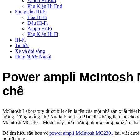
Ampli Hi-End
Phụ Kiện Hi-End
Sản phẩm Hi-Fi
Loa Hi-Fi
Đầu Hi-Fi
Ampli Hi-Fi
Phụ Kiện Hi-Fi
Hi-Fi
Tin tức
Xe và đời sống
Phim Nước Ngoài
Power ampli McIntosh M
chê
McIntosh Laboratory được biết đến là tên của một nhà sản xuất thiế
lượng. Cũng giống như Audia Flight và Bladelius hãng liên tục cho r
McIntosh MC2301. Model này thừa hưởng những công nghệ âm thanh vượt
Để tìm hiểu sâu hơn về
power ampli McIntosh MC2301
bài viết dướ
người dùng.