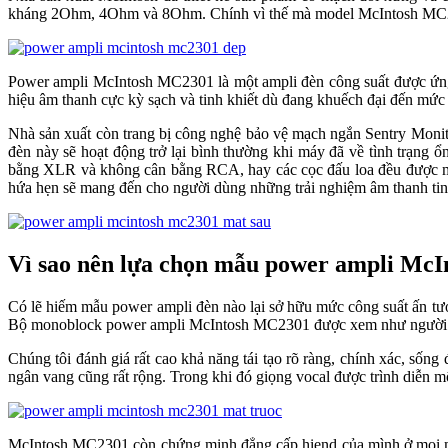
kháng 2Ohm, 4Ohm và 8Ohm. Chính vì thế mà model McIntosh MC2301 c
Power ampli McIntosh MC2301 là một ampli đèn công suất được ứng dụ
hiệu âm thanh cực kỳ sạch và tinh khiết dù đang khuếch đại đến mức
Nhà sản xuất còn trang bị công nghệ bảo vệ mạch ngắn Sentry Monit
đèn này sẽ hoạt động trở lại bình thường khi máy đã về tình trạng ổn 
bằng XLR và không cân bằng RCA, hay các cọc đấu loa đều được mạ v
hứa hẹn sẽ mang đến cho người dùng những trải nghiệm âm thanh tinh t
Vì sao nên lựa chọn mẫu power ampli Mc
Có lẽ hiếm mẫu power ampli đèn nào lại sở hữu mức công suất ấn t
Bộ monoblock power ampli McIntosh MC2301 được xem như người bạ
Chúng tôi đánh giá rất cao khả năng tái tạo rõ ràng, chính xác, số
ngân vang cũng rất rộng. Trong khi đó giọng vocal được trình diễn m
McIntosh MC2301 còn chứng minh đẳng cấp hiend của mình ở mọi mặt 