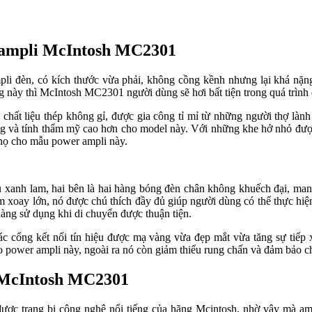
wer ampli McIntosh MC2301
li đèn, có kích thước vừa phải, không cồng kềnh nhưng lại khá nặng so
hì McIntosh MC2301 người dùng sẽ hơi bất tiện trong quá trình di c
iệu thép không gỉ, được gia công tỉ mỉ từ những người thợ lành nghê
à tính thẩm mỹ cao hơn cho model này. Với những khe hở nhỏ được thiê
̉i thọ cho mẫu power ampli này.
nh lam, hai bên là hai hàng bóng đèn chân không khuếch đại, mang đến
lớn, nó được chú thích đầy đủ giúp người dùng có thể thực hiện
ng sử dụng khi di chuyển được thuận tiện.
c cổng kết nối tín hiệu được mạ vàng vừa đẹp mắt vừa tăng sự tiếp x
power ampli này, ngoài ra nó còn giảm thiểu rung chấn và đảm bảo 
li McIntosh MC2301
ược trang bị công nghệ nổi tiếng của hãng Mcintosh, nhờ vậy mà amp