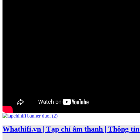
Whathifi.vn | Tạp chí âm thanh | Thông tin 