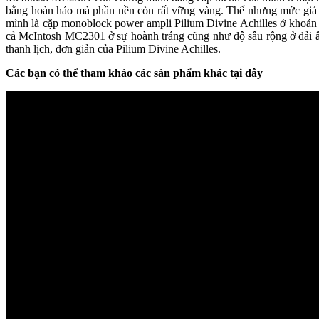
bằng hoàn hảo mà phần nền còn rất vững vàng. Thế nhưng mức giá h
mình là cặp monoblock power ampli Pilium Divine Achilles ở khoản t
cả McIntosh MC2301 ở sự hoành tráng cũng như độ sâu rộng ở dải âm 
thanh lịch, đơn giản của Pilium Divine Achilles.
Các bạn có thể tham khảo các sản phẩm khác tại đây