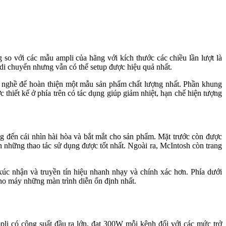
 với các mẫu ampli của hãng với kích thước các chiều lần lượt là
huyển nhưng vẫn có thể setup được hiệu quả nhất.
̀ để hoàn thiện một mẫu sản phẩm chất lượng nhất. Phần khung
́t kế ở phía trên có tác dụng giúp giảm nhiệt, hạn chế hiện tượng
 cái nhìn hài hòa và bắt mắt cho sản phẩm. Mặt trước còn được
 những thao tác sử dụng được tốt nhất. Ngoài ra, McIntosh còn trang
úc nhận và truyền tín hiệu nhanh nhạy và chính xác hơn. Phía dưới
cho máy những màn trình diễn ổn định nhất.
li có công suất đầu ra lớn, đạt 300W mỗi kênh đối với các mức trở