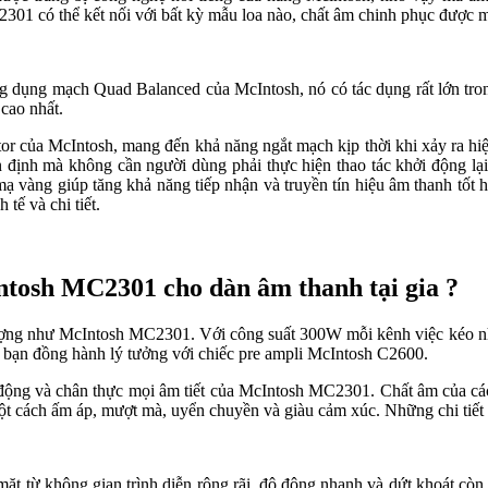
ó thể kết nối với bất kỳ mẫu loa nào, chất âm chinh phục được mọi 
ng mạch Quad Balanced của McIntosh, nó có tác dụng rất lớn trong việ
 cao nhất.
or của McIntosh, mang đến khả năng ngắt mạch kịp thời khi xảy ra h
định mà không cần người dùng phải thực hiện thao tác khởi động lại máy
àng giúp tăng khả năng tiếp nhận và truyền tín hiệu âm thanh tốt 
ế và chi tiết.
Intosh MC2301 cho dàn âm thanh tại gia ?
ượng như McIntosh MC2301. Với công suất 300W mỗi kênh việc kéo nh
n đồng hành lý tưởng với chiếc pre ampli McIntosh C2600.
ng động và chân thực mọi âm tiết của McIntosh MC2301. Chất âm của các
ột cách ấm áp, mượt mà, uyển chuyền và giàu cảm xúc. Những chi tiết d
từ không gian trình diễn rộng rãi, độ động nhanh và dứt khoát còn 