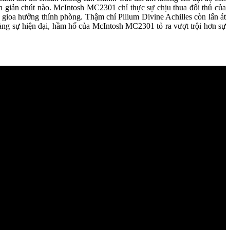
 giản chút nào. McIntosh MC2301 chỉ thực sự chịu thua đối thủ của
 gioa hưởng thính phòng. Thậm chí Pilium Divine Achilles còn lấn át
ràng sự hiện đại, hầm hố của McIntosh MC2301 tỏ ra vượt trội hơn sự