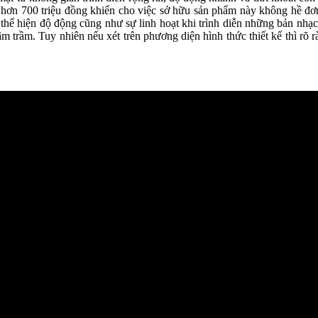
ơn 700 triệu đồng khiến cho việc sở hữu sản phẩm này không hề đơn
hể hiện độ động cũng như sự linh hoạt khi trình diễn những bản nhạc
trầm. Tuy nhiên nếu xét trên phương diện hình thức thiết kế thì rõ 