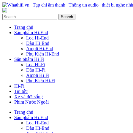
Trang chủ
Sản phẩm Hi-End
Loa Hi-End
Đầu Hi-End
Ampli Hi-End
Phụ Kiện Hi-End
Sản phẩm Hi-Fi
Loa Hi-Fi
Đầu Hi-Fi
Ampli Hi-Fi
Phụ Kiện Hi-Fi
Hi-Fi
Tin tức
Xe và đời sống
Phim Nước Ngoài
Trang chủ
Sản phẩm Hi-End
Loa Hi-End
Đầu Hi-End