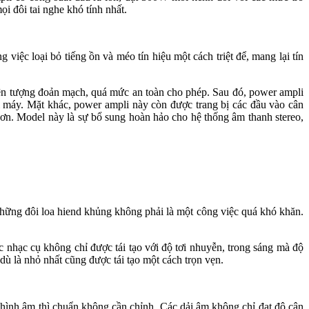
đôi tai nghe khó tính nhất.
c loại bỏ tiếng ồn và méo tín hiệu một cách triệt để, mang lại tín
iện tượng đoản mạch, quá mức an toàn cho phép. Sau đó, power ampli
. Mặt khác, power ampli này còn được trang bị các đầu vào cân
hơn. Model này là sự bổ sung hoàn hảo cho hệ thống âm thanh stereo,
ững đôi loa hiend khủng không phải là một công việc quá khó khăn.
 nhạc cụ không chỉ được tái tạo với độ tơi nhuyễn, trong sáng mà độ
ù là nhỏ nhất cũng được tái tạo một cách trọn vẹn.
hình âm thì chuẩn không cần chỉnh. Các dải âm không chỉ đạt độ cân