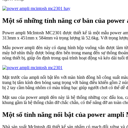
Một số những tính năng cơ bản của po
Power ampli McIntosh MC2301 được thiết kế là một mẫu power amp
313mm x 451mm x 584mm và trọng lượng là 52.6kg. Với trọng lượng này t
Mẫu power ampli đèn này có dạng hình hộp vuông vắn được làm từ chất l
máy hở nhìn thấy được bóng đèn bên trong mang đến sự thông thoáng v
nóng thiết bị, giúp ổn định trong quá trình hoạt động và kéo dài tuô
Mặt trước của ampli nổi bật lên với màn hình đồng hồ công suất màu xa
trang bị tấm kính đen bóng sang trọng với bảng điều khiển gồm 2 núm xoay 
bị 2 tay cầm bằng nhôm có màu trắng bạc giúp người chơi có thể dễ dà
Mặt sau của power ampli đèn này là hệ thống những cọc đấu loa, cá
khung gầm là hệ thống chân đỡ chắc chắn, có thể nâng đỡ an toàn cho 
Một số tính năng nổi bật của power amp
Nhà sản xuất McIntosh đã thiết kế sản phẩm có mạch đối xứng và đ