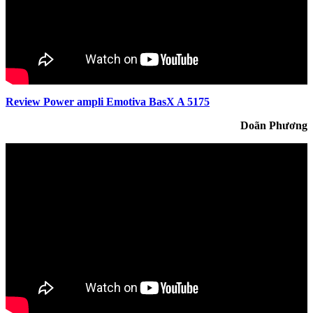
Review Power ampli Emotiva BasX A 5175
Doãn Phương