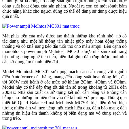
Chính giữa là đồng hồ công suất giúp người dùng kiểm soát được
công suất hoạt động của sản phẩm. Ngoài ra còn có một sốnút bấm
chức năng khác cho người dùng có thể dễ dàng sử dụng được hiệu
quả nhất.
Mặt phía trên của máy được tạo thành những khe rãnh nhỏ, nó có
tác dụng như một hệ thống tản nhiệt giúp máy hoạt động thông
thoáng và có khả năng kéo dài tuổi thọ cho mẫu ampli. Bên cạnh đó
monoblock power ampli McIntosh MC301 được nhà sản xuất trang
bị những công nghệ tiên tiến, hiện đại giúp đáp ứng được mọi nhu
cầu sử dụng âm thanh hiện đại.
Model McIntosh MC301 sử dụng mạch cao cấp cùng với nguồn
điện Autoformer của hãng, mang đến công suất hoạt động lớn, đạt
tới 300W mỗi kênh ở các mức trở kháng 2Ohm, 4Ohm và 8Ohm.
Model này có thể đáp ứng tốt dải tần số trong khoảng từ 20Hz đến
20kHz. Nhà sản xuất đã sử dụng kết nối cân bằng và không cân
bằng cho những tín hiệu đầu vào để kết nối với preamp. Thông qua
thiết kế Quad Balanced mà McIntosh MC301 triệt tiêu được hiện
tượng nhiễu âm và méo tiếng một cách hiệu quả, đảm bảo mang đến
những tín hiệu âm thanh không bị biến dạng mà vô cùng sạch và
trong trẻo.