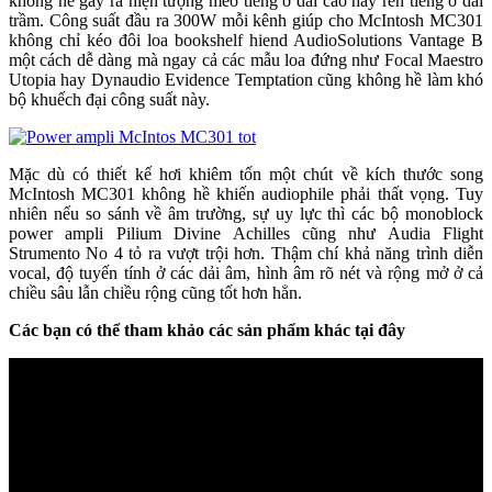
không hề gây ra hiện tượng méo tiếng ở dải cao hay rền tiếng ở dải
trầm. Công suất đầu ra 300W mỗi kênh giúp cho McIntosh MC301
không chỉ kéo đôi loa bookshelf hiend AudioSolutions Vantage B
một cách dễ dàng mà ngay cả các mẫu loa đứng như Focal Maestro
Utopia hay Dynaudio Evidence Temptation cũng không hề làm khó
bộ khuếch đại công suất này.
Mặc dù có thiết kế hơi khiêm tốn một chút về kích thước song
McIntosh MC301 không hề khiến audiophile phải thất vọng. Tuy
nhiên nếu so sánh về âm trường, sự uy lực thì các bộ monoblock
power ampli Pilium Divine Achilles cũng như Audia Flight
Strumento No 4 tỏ ra vượt trội hơn. Thậm chí khả năng trình diễn
vocal, độ tuyến tính ở các dải âm, hình âm rõ nét và rộng mở ở cả
chiều sâu lẫn chiều rộng cũng tốt hơn hẳn.
Các bạn có thể tham khảo các sản phẩm khác tại đây