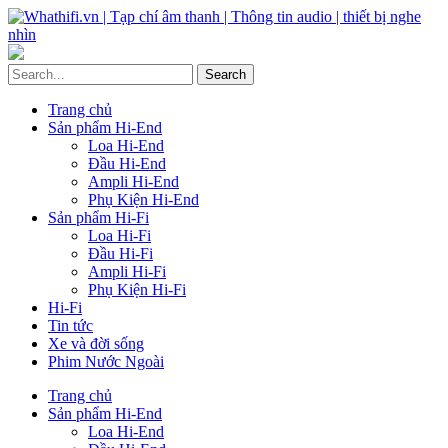
Trang chủ
Sản phẩm Hi-End
Loa Hi-End
Đầu Hi-End
Ampli Hi-End
Phụ Kiện Hi-End
Sản phẩm Hi-Fi
Loa Hi-Fi
Đầu Hi-Fi
Ampli Hi-Fi
Phụ Kiện Hi-Fi
Hi-Fi
Tin tức
Xe và đời sống
Phim Nước Ngoài
Trang chủ
Sản phẩm Hi-End
Loa Hi-End