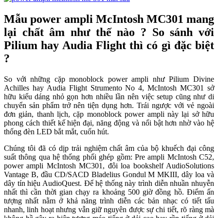
Mẫu power ampli McIntosh MC301 mang
lại chất âm như thế nào ? So sánh với
Pilium hay Audia Flight thì có gì đặc biệt
?
So với những cặp monoblock power ampli như Pilium Divine
Achilles hay Audia Flight Strumento No 4, McIntosh MC301 sở
hữu kiểu dáng nhỏ gọn hơn nhiều lần nên việc setup cũng như di
chuyển sản phẩm trở nên tiện dụng hơn. Trái ngược với vẻ ngoài
đơn giản, thanh lịch, cặp monoblock power ampli này lại sở hữu
phong cách thiết kế hiện đại, năng động và nổi bật hơn nhờ vào hệ
thống đèn LED bắt mắt, cuốn hút.
Chúng tôi đã có dịp trải nghiệm chất âm của bộ khuếch đại công
suất thông qua hệ thống phối ghép gồm: Pre ampli McIntosh C52,
power ampli McIntosh MC301, đôi loa bookshelf AudioSolutions
Vantage B, đầu CD/SACD Bladelius Gondul M MKIII, dây loa và
dây tín hiệu AudioQuest. Để hệ thống này trình diễn nhuần nhuyễn
nhất thì cần thời gian chạy ra khoảng 500 giờ đồng hồ. Điểm ấn
tượng nhất nằm ở khả năng trình diễn các bản nhạc có tiết tấu
nhanh, linh hoạt nhưng vẫn giữ nguyên được sự chi tiết, rõ ràng mà