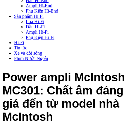
Đầu Hi-End
Ampli Hi-End
Phụ Kiện Hi-End
Sản phẩm Hi-Fi
Loa Hi-Fi
Đầu Hi-Fi
Ampli Hi-Fi
Phụ Kiện Hi-Fi
Hi-Fi
Tin tức
Xe và đời sống
Phim Nước Ngoài
Power ampli McIntosh
MC301: Chất âm đáng
giá đến từ model nhà
McIntosh