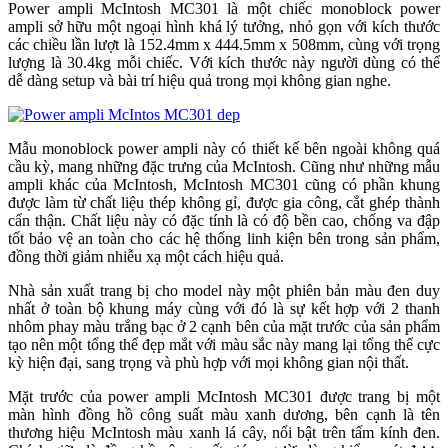
Power ampli McIntosh MC301 là một chiếc monoblock power
ampli sở hữu một ngoại hình khá lý tưởng, nhỏ gọn với kích thước
các chiều lần lượt là 152.4mm x 444.5mm x 508mm, cùng với trọng
lượng là 30.4kg mỗi chiếc. Với kích thước này người dùng có thể
dễ dàng setup và bài trí hiệu quả trong mọi không gian nghe.
Mẫu monoblock power ampli này có thiết kế bên ngoài không quá
cầu kỳ, mang những đặc trưng của McIntosh. Cũng như những mẫu
ampli khác của McIntosh, McIntosh MC301 cũng có phần khung
được làm từ chất liệu thép không gỉ, được gia công, cắt ghép thành
cẩn thận. Chất liệu này có đặc tính là có độ bền cao, chống va đập
tốt bảo vệ an toàn cho các hệ thống linh kiện bên trong sản phẩm,
đồng thời giảm nhiễu xạ một cách hiệu quả.
Nhà sản xuất trang bị cho model này một phiên bản màu đen duy
nhất ở toàn bộ khung máy cùng với đó là sự kết hợp với 2 thanh
nhôm phay màu trắng bạc ở 2 cạnh bên của mặt trước của sản phẩm
tạo nên một tổng thể đẹp mắt với màu sắc này mang lại tổng thể cực
kỳ hiện đại, sang trọng và phù hợp với mọi không gian nội thất.
Mặt trước của power ampli McIntosh MC301 được trang bị một
màn hình đồng hồ công suất màu xanh dương, bên cạnh là tên
thương hiệu McIntosh màu xanh lá cây, nổi bật trên tấm kính đen.