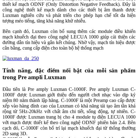
thiết kế mạch ODNF (Only Distortion Negative Feedback). Đây là
công nghệ thiết kế mạch dành cho các thiết bị âm thanh được
Luxman nghiên cứu và phát triển cho phép hạn chế tốt đa hiện
tượng méo tiếng, tăng khả năng khử nhiễu.
Bên cạnh đó, Luxman còn bổ sung thêm các module điều khiển
mạch khuếch đại theo công nghệ LECUA 1000 giúp cải thiện các
đường dẫn tín hiệu và gắn kết chúng. Nhờ vậy, mạch tín hiệu được
cân bằng, cung cấp điện cho toàn bộ hệ thống mạch
Tính năng, đặc điểm nổi bật của mỗi sản phẩm
trong Pre ampli Luxman
Đầu tiên là Pre amply Luxman C-1000F. Pre amply Luxman C-
1000F được Luxman giới thiệu đến người chơi nhạc vào dịp kỷ
niệm 80 năm thành lập hãng. C-1000F là một Preamp cao cấp được
xếp vào hàng đỉnh cao của Luxman có khả năng tái tạo âm tần khá
rộng từ 5Hz-20kHz với chất âm chi tiết, sống động, tự nhiên. C-
1000F được Luxman trang bị cho 4 module tụ điện LECUA 1000
với mạch được thiết kế theo công nghệ ODNF phiên bản 2.4. Bên
cạch đó, C-1000F còn bố trí lại mạch khuếch đại từ thống thường
2D sang 3D.