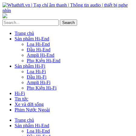
Trang chủ
Sản phẩm Hi-End
Loa Hi-End
Đầu Hi-End
Ampli Hi-End
Phụ Kiện Hi-End
Sản phẩm Hi-Fi
Loa Hi-Fi
Đầu Hi-Fi
Ampli Hi-Fi
Phụ Kiện Hi-Fi
Hi-Fi
Tin tức
Xe và đời sống
Phim Nước Ngoài
Trang chủ
Sản phẩm Hi-End
Loa Hi-End