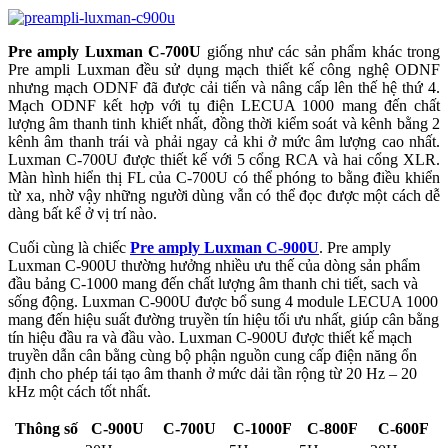
Pre amply Luxman C-700U
giống như các sản phẩm khác trong
Pre ampli Luxman đều sử dụng mạch thiết kế công nghệ ODNF
nhưng mạch ODNF đã được cải tiến và nâng cấp lên thế hệ thứ 4.
Mạch ODNF kết hợp với tụ điện LECUA 1000 mang đến chất
lượng âm thanh tinh khiết nhất, đồng thời kiểm soát và kênh bằng 2
kênh âm thanh trái và phải ngay cả khi ở mức âm lượng cao nhất.
Luxman C-700U được thiết kế với 5 cổng RCA và hai cổng XLR.
Màn hình hiển thị FL của C-700U có thể phóng to bằng điều khiển
từ xa, nhờ vậy những người dùng vẫn có thể đọc được một cách dễ
dàng bất kể ở vị trí nào.
Cuối cùng là chiếc
Pre amply Luxman C-900U
. Pre amply
Luxman C-900U thường hưởng nhiều ưu thế của dòng sản phẩm
đầu bảng C-1000 mang đến chất lượng âm thanh chi tiết, sach và
sống động. Luxman C-900U được bổ sung 4 module LECUA 1000
mang đến hiệu suất đường truyền tín hiệu tối ưu nhất, giúp cân bằng
tín hiệu đầu ra và đầu vào. Luxman C-900U được thiết kế mạch
truyền dẫn cân bằng cùng bộ phận nguồn cung cấp điện năng ổn
định cho phép tái tạo âm thanh ở mức dải tần rộng từ 20 Hz – 20
kHz một cách tốt nhất.
Thông số
C-900U
C-700U
C-1000F
C-800F
C-600F