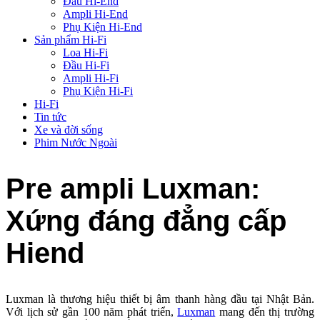
Đầu Hi-End
Ampli Hi-End
Phụ Kiện Hi-End
Sản phẩm Hi-Fi
Loa Hi-Fi
Đầu Hi-Fi
Ampli Hi-Fi
Phụ Kiện Hi-Fi
Hi-Fi
Tin tức
Xe và đời sống
Phim Nước Ngoài
Pre ampli Luxman:
Xứng đáng đẳng cấp
Hiend
Luxman là thương hiệu thiết bị âm thanh hàng đầu tại Nhật Bản.
Với lịch sử gần 100 năm phát triển,
Luxman
mang đến thị trường