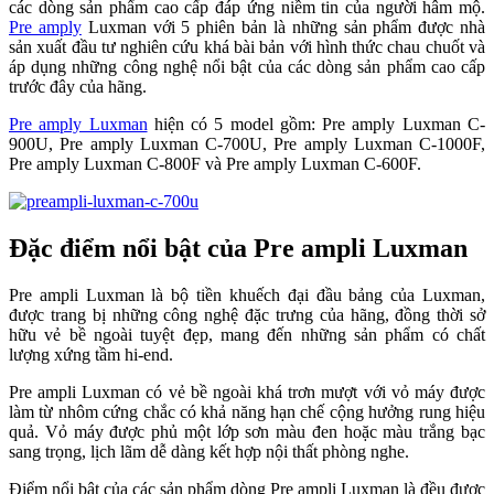
các dòng sản phẩm cao cấp đáp ứng niềm tin của người hâm mộ.
Pre amply
Luxman với 5 phiên bản là những sản phẩm được nhà
sản xuất đầu tư nghiên cứu khá bài bản với hình thức chau chuốt và
áp dụng những công nghệ nổi bật của các dòng sản phẩm cao cấp
trước đây của hãng.
Pre amply Luxman
hiện có 5 model gồm: Pre amply Luxman C-
900U, Pre amply Luxman C-700U, Pre amply Luxman C-1000F,
Pre amply Luxman C-800F và Pre amply Luxman C-600F.
Đặc điểm nổi bật của Pre ampli Luxman
Pre ampli Luxman là bộ tiền khuếch đại đầu bảng của Luxman,
được trang bị những công nghệ đặc trưng của hãng, đồng thời sở
hữu vẻ bề ngoài tuyệt đẹp, mang đến những sản phẩm có chất
lượng xứng tầm hi-end.
Pre ampli Luxman có vẻ bề ngoài khá trơn mượt với vỏ máy được
làm từ nhôm cứng chắc có khả năng hạn chế cộng hưởng rung hiệu
quả. Vỏ máy được phủ một lớp sơn màu đen hoặc màu trắng bạc
sang trọng, lịch lãm dễ dàng kết hợp nội thất phòng nghe.
Điểm nổi bật của các sản phẩm dòng Pre ampli Luxman là đều được