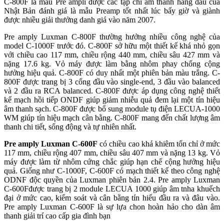
C-800F là mẫu Pre ampli được các tạp chí âm thanh hàng đầu của
Nhật Bản đánh giá là mẫu Preamp tốt nhất lúc bấy giờ và giành
được nhiều giải thưởng danh giá vào năm 2007.
Pre amply Luxman C-800F thường hưởng nhiều công nghệ của
model C-1000F trước đó. C-800F sở hữu một thiết kế khá nhỏ gọn
với chiều cao 117 mm, chiều rộng 440 mm, chiều sâu 427 mm và
nặng 17.6 kg. Vỏ máy được làm bằng nhôm phay chống cộng
hưởng hiệu quả. C-800F có duy nhất một phiên bản màu trắng. C-
800F được trang bị 3 cổng đầu vào single-end, 3 đầu vào balanced
và 2 đầu ra RCA balanced. C-800F được áp dụng công nghệ thiết
kế mạch hồi tiếp ONDF giúp giảm nhiễu quả đem lại một tín hiệu
âm thanh sạch. C-800F được bổ sung module tụ điện LECUA-1000
WM giúp tín hiệu mạch cân bằng. C-800F mang đến chất lượng âm
thanh chi tiết, sống động và tự nhiên nhất.
Pre amply Luxman C-600F
có chiều cao khá khiêm tốn chỉ ở mức
117 mm, chiều rộng 407 mm, chiều sâu 407 mm và nặng 13 kg. Vỏ
máy được làm từ nhôm cứng chắc giúp hạn chế cộng hưởng hiệu
quả. Giống như C-1000F, C-600F có mạch thiết kế theo công nghệ
ODNF độc quyền của Luxman phiên bản 2.4. Pre amply Luxman
C-600Fđược trang bị 2 module LECUA 1000 giúp âm tnha khuếch
đại ở mức cao, kiểm soát và cân bằng tín hiểu đầu ra và đâu vào.
Pre amply Luxman C-600F là sự lựa chon hoàn hảo cho dàn âm
thanh giải trí cao cấp gia đình bạn