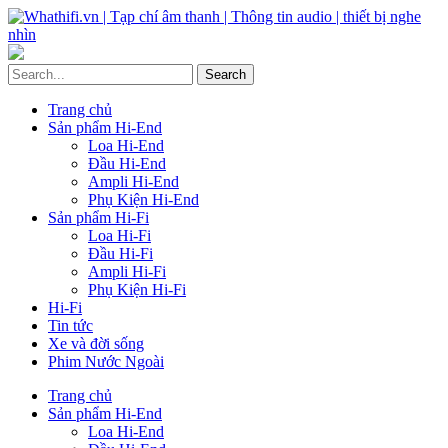
Trang chủ
Sản phẩm Hi-End
Loa Hi-End
Đầu Hi-End
Ampli Hi-End
Phụ Kiện Hi-End
Sản phẩm Hi-Fi
Loa Hi-Fi
Đầu Hi-Fi
Ampli Hi-Fi
Phụ Kiện Hi-Fi
Hi-Fi
Tin tức
Xe và đời sống
Phim Nước Ngoài
Trang chủ
Sản phẩm Hi-End
Loa Hi-End