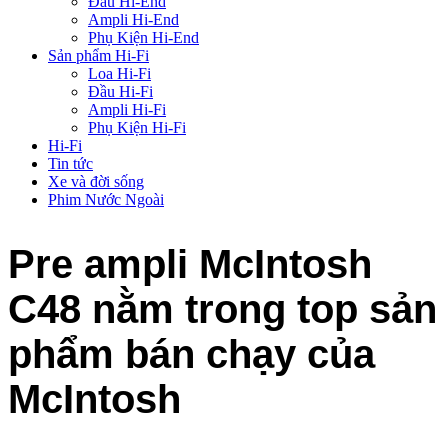
Đầu Hi-End
Ampli Hi-End
Phụ Kiện Hi-End
Sản phẩm Hi-Fi
Loa Hi-Fi
Đầu Hi-Fi
Ampli Hi-Fi
Phụ Kiện Hi-Fi
Hi-Fi
Tin tức
Xe và đời sống
Phim Nước Ngoài
Pre ampli McIntosh
C48 nằm trong top sản
phẩm bán chạy của
McIntosh