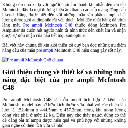
Không còn quá xa lạ với người chơi âm thanh khi nhắc đến cái tên
McIntosh, đây là một thương hiệu âm thanh cao cấp mang đẳng cấp
hi-end. Hãng được biết đến với những mẫu sản phẩm ampli chất
lượng được giới audiophile rất yêu thích. Mới đây nhất hãng đã trình
làng mẫu
Pre ampli McIntosh C48
thuộc dòng McIntosh Pre
Amplifier đã cuốn hút người nhìn từ hình thức đến chất âm và nhận
được sự đón nhận của hầu hết mọi audiophile.
Bài viết này chúng tôi xin giới thiệu tới quý bạn đọc những ưu điểm
hàng đầu của mẫu
pre ampli
McIntosh C48 hiện đnag gây sốt này.
Giới thiệu chung về thiết kế và những tính
năng đặc biệt của pre ampli McIntosh
C48
Pre ampli McIntosh C48 là mẫu ampli tích hợp 2 kênh của
McIntosh, model này sở hữu kích thước vừa phải với các chiều lần
lượt là 152.4mm x 444.5mm x 457.2mm, trong khi trọng lượng
cũng vừa phải ở mức 12 kg. Điều này cho thấy người dùng có thể
dễ dàng bài trí ampli được hiệu quả và phù hợp với những không
gian nghe có diện tích vừa và nhỏ.