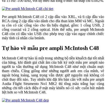
và 15 Hz -100 kHz, với độ méo hài tổng ở mức rất thấp chỉ 0.002%.
Pre ampli McIntosh C48 có 2 cặp đầu vào XRL, và 6 cặp đầu vào
RCA cùng 2 cặp đầu vào dành cho đĩa than kim MM và MC. Ngoài
ra còn có các cổng vào cho tín hiệu digital, gồm: 1 cổng USB, 2
cổng coaxial và 2 cổng optical. Hơn thế nữa, pre ampli McIntosh
C48 còn có đầu vào USB cho phép truy cập vào ngay chính chiếc
máy tính cá nhân của bmình.
Tự hào về mẫu pre ampli McIntosh C48
McIntosh C48 tự hào là một trong những bộ tiền khuếch đại tốt nhất
của hãng, khi đánh giá chất âm của bất kỳ một mẫu pre ampli nào
người ta vẫn thường sử dụng McIntosh C48 như một chuẩn mực
tham chiếu. Cũng giống như những người anh em của mình, vẻ
ngoài bóng loáng, sang trọng vẫn được giữ nguyên mà không có
chút thay đổi nào. Tuy nhiên khi đặt lên bàn cân với mẫu pre ampli
Audia Flight Strumento No1 MK2 thì tông màu trắng bạc cùng
những chi tiết cách điệu ở mặt máy khiến nó có sức cuốn hút mãnh
liệt hơn so với McIntosh C48.