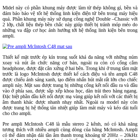
Midel này có phần khung máy được làm từ thép không gỉ, bền và
đảm bảo bảo vệ tốt hệ thống linh kiện điện tử bên trong máy hiệu
quả. Phần khung máy này sử dụng công nghệ Double –Chassic với
2 lớp, chất liệu thép bền chắc này giúp thiết bị tránh móp méo do
những va đập cơ học ảnh hưởng tới hệ thống linh kiện bên trong
ampli.
Thiết kế mặt trước ép kín trong suốt khá đa năng với những núm
xoay và nút ấn chức năng cơ bản, ngoài ra còn có cổng cắm
headphone, được đặt cân xứng ở hai bên. Trong khi ở trung tâm mặt
trước là logo McIntosh được thiết kế cách điệu và tên ampli C48
được chiếu ánh sáng xanh, tạo điểm nhấn hút mắt rất lớn cho chiếc
ampli này. Mặt sau được trang bị những cổng kết nối đầu ra và đầu
vào ở phía sau, được sắp xếp khoa học, dàn trải theo hàng ngang.
Đặc biệt phần đầu kết nối được mạ vàng giúp kết nối với các thiết bị
âm thanh khác được nhanh nhạy nhất. Ngoài ra model này còn
được trang bị hệ thống tản nhiệt giúp làm mát máy và kéo dài tuổi
cho cho ampli.
Pre ampli McIntosh C48 là mẫu stereo 2 kênh, nó có khả năng
tương thích với nhiều ampli cùng dòng của hãng McIntosh. Ampli
có thể đảm nhận dải tần âm thanh trong khoảng từ 20Hz – 20kHz