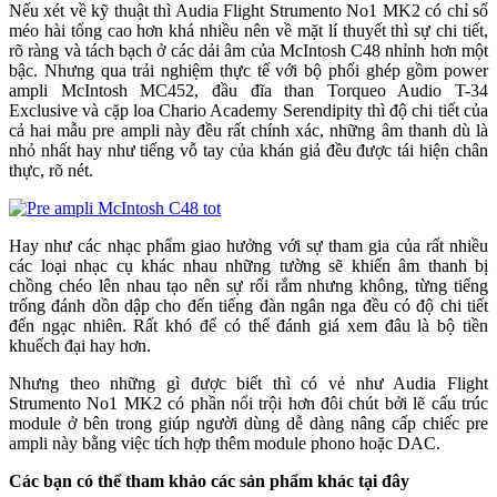
Nếu xét về kỹ thuật thì Audia Flight Strumento No1 MK2 có chỉ số
méo hài tổng cao hơn khá nhiều nên về mặt l‎í thuyết thì sự chi tiết,
rõ ràng và tách bạch ở các dải âm của McIntosh C48 nhỉnh hơn một
bậc. Nhưng qua trải nghiệm thực tế với bộ phối ghép gồm power
ampli McIntosh MC452, đầu đĩa than Torqueo Audio T-34
Exclusive và cặp loa Chario Academy Serendipity thì độ chi tiết của
cả hai mẫu pre ampli này đều rất chính xác, những âm thanh dù là
nhỏ nhất hay như tiếng vỗ tay của khán giả đều được tái hiện chân
thực, rõ nét.
Hay như các nhạc phẩm giao hưởng với sự tham gia của rất nhiều
các loại nhạc cụ khác nhau những tường sẽ khiến âm thanh bị
chồng chéo lên nhau tạo nên sự rối rắm nhưng không, từng tiếng
trống đánh dồn dập cho đến tiếng đàn ngân nga đều có độ chi tiết
đến ngạc nhiên. Rất khó để có thể đánh giá xem đâu là bộ tiền
khuếch đại hay hơn.
Nhưng theo những gì được biết thì có vẻ như Audia Flight
Strumento No1 MK2 có phần nổi trội hơn đôi chút bởi lẽ cấu trúc
module ở bên trong giúp người dùng dễ dàng nâng cấp chiếc pre
ampli này bằng việc tích hợp thêm module phono hoặc DAC.
Các bạn có thể tham khảo các sản phẩm khác tại đây