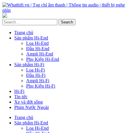
Trang chủ
Sản phẩm Hi-End
Loa Hi-End
Đầu Hi-End
Ampli Hi-End
Phụ Kiện Hi-End
Sản phẩm Hi-Fi
Loa Hi-Fi
Đầu Hi-Fi
Ampli Hi-Fi
Phụ Kiện Hi-Fi
Hi-Fi
Tin tức
Xe và đời sống
Phim Nước Ngoài
Trang chủ
Sản phẩm Hi-End
Loa Hi-End