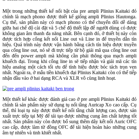
Một trong những thiết kế nổi bật của pre ampli Plinius Kaitaki đó
chính là mạch phono được thiết kế giống ampli Plinius Hautonga.
Cụ thể, sản phẩm này có mạch phono có thể chuyển đổi dễ dàng
giữa hai chế độ cài đặt và 5 chế độ thiết lập để người dùng có được
không gian âm thanh đa năng nhất. Bên cạnh đó, ở thiết bị này còn
được tích hợp cổng kết nối Line out và Line in để truyền dẫn tín
hiệu. Quá trình này được vận hành bằng cách tín hiệu được truyền
qua cổng line out, nó sẽ đi trực tiếp từ bộ giải mã qua cổng line out
đến đến power ampli mà không cần phải thông qua mạch ampli
khuếch đại. Trong khi cổng line in sẽ tiếp nhận và giải mã các tín
hiệu analog một cách tối ưu để tính hiệu được bóc tách trọn vẹn
nhất. Ngoài ra, ở mẫu tiền khuếch đại Plinius Kaitaki còn có thể tiếp
nhận đầu vào ở hai dạng RCA và XLR vô cùng linh hoạt.
Một thiết kế khác được đánh giá cao ở pre ampli Plinius Kaitaki đó
chính là sản phẩm này sử dụng tụ nối tầng Auricap Xo cao cấp. Cụ
thể, thì loại tụ này được thiết kế nối tầng chất lượng cao, được sản
xuất trực tiếp tại Mỹ để tái tạo được những cung âm chất lượng tốt
nhất. Sản phẩm này còn được bổ sung thêm dây kết nối Auric OFC
cao cấp, được làm từ đồng OFC để tái hiện hoàn hảo những cung
âm tự nhiên và tinh khiết nhất.