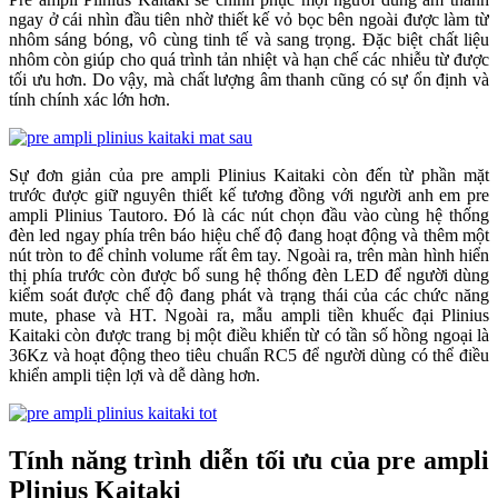
ngay ở cái nhìn đầu tiên nhờ thiết kế vỏ bọc bên ngoài được làm từ
nhôm sáng bóng, vô cùng tinh tế và sang trọng. Đặc biệt chất liệu
nhôm còn giúp cho quá trình tản nhiệt và hạn chế các nhiễu từ được
tối ưu hơn. Do vậy, mà chất lượng âm thanh cũng có sự ổn định và
tính chính xác lớn hơn.
Sự đơn giản của pre ampli Plinius Kaitaki còn đến từ phần mặt
trước được giữ nguyên thiết kế tương đồng với người anh em pre
ampli Plinius Tautoro. Đó là các nút chọn đầu vào cùng hệ thống
đèn led ngay phía trên báo hiệu chế độ đang hoạt động và thêm một
nút tròn to để chỉnh volume rất êm tay. Ngoài ra, trên màn hình hiển
thị phía trước còn được bổ sung hệ thống đèn LED để người dùng
kiểm soát được chế độ đang phát và trạng thái của các chức năng
mute, phase và HT. Ngoài ra, mẫu ampli tiền khuếc đại Plinius
Kaitaki còn được trang bị một điều khiển từ có tần số hồng ngoại là
36Kz và hoạt động theo tiêu chuẩn RC5 để người dùng có thể điều
khiển ampli tiện lợi và dễ dàng hơn.
Tính năng trình diễn tối ưu của pre ampli
Plinius Kaitaki