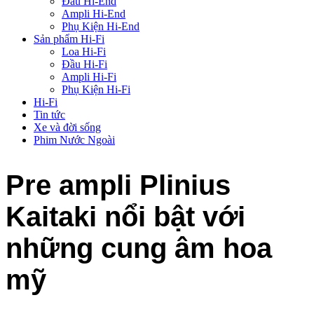
Đầu Hi-End
Ampli Hi-End
Phụ Kiện Hi-End
Sản phẩm Hi-Fi
Loa Hi-Fi
Đầu Hi-Fi
Ampli Hi-Fi
Phụ Kiện Hi-Fi
Hi-Fi
Tin tức
Xe và đời sống
Phim Nước Ngoài
Pre ampli Plinius
Kaitaki nổi bật với
những cung âm hoa
mỹ