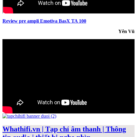
Review pre ampli Emotiva BasX TA 100
Yên Vũ
Whathifi.vn | Tạp chí âm thanh | Thông