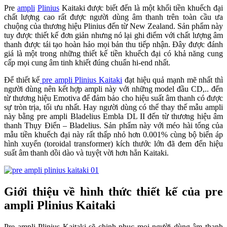
Pre
ampli
Plinius
Kaitaki được biết đến là một khối tiền khuếch đại
chất lượng cao rất được người dùng âm thanh trên toàn cầu ưa
chuộng của thương hiệu Plinius đến từ New Zealand. Sản phẩm này
tuy được thiết kế đơn giản nhưng nó lại ghi điểm với chất lượng âm
thanh được tái tạo hoàn hảo mọi bản thu tiếp nhận. Đây được đánh
giá là một trong những thiết kế tiền khuếch đại có khả năng cung
cấp mọi cung âm tinh khiết đúng chuẩn hi-end nhất.
Để thiết kế
pre ampli Plinius Kaitaki
đạt hiệu quả mạnh mẽ nhất thì
người dùng nên kết hợp ampli này với những model đầu CD,.. đến
từ thương hiệu Emotiva để đảm bảo cho hiệu suất âm thanh có được
sự tròn trịa, tối ưu nhất. Hay người dùng có thể thay thế mẫu ampli
này bằng pre ampli Bladelius Embla DL II đến từ thương hiệu âm
thanh Thụy Điển – Bladelius. Sản phẩm này với méo hài tổng của
mẫu tiền khuếch đại này rất thấp nhỏ hơn 0.001% cùng bộ biến áp
hình xuyến (toroidal transformer) kích thước lớn đã đem đến hiệu
suất âm thanh dồi dào và tuyệt vời hơn hẳn Kaitaki.
Giới thiệu về hình thức thiết kế của pre
ampli Plinius Kaitaki
Pre ampli Plinius Kaitaki sẽ chinh phục mọi người dùng âm thanh