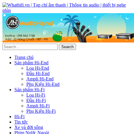
Trang chủ
Sản phẩm Hi-End
Loa Hi-End
Đầu Hi-End
Ampli Hi-End
Phụ Kiện Hi-End
Sản phẩm Hi-Fi
Loa Hi-Fi
Đầu Hi-Fi
Ampli Hi-Fi
Phụ Kiện Hi-Fi
Hi-Fi
Tin tức
Xe và đời sống
Phim Nước Ngoài