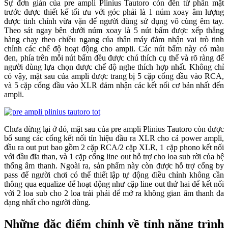
Sự đơn giản của pre ampli Plinius Tautoro còn đến từ phần mặt
trước được thiết kế tối ưu với góc phải là 1 núm xoay âm lượng
được tinh chỉnh vừa vặn để người dùng sử dụng vô cùng êm tay.
Theo sát ngay bên dưới núm xoay là 5 nút bấm được xếp thẳng
hàng chạy theo chiều ngang của thân máy đảm nhận vai trò tinh
chỉnh các chế độ hoạt động cho ampli. Các nút bấm này có màu
đen, phía trên mỗi nút bấm đều được chú thích cụ thể và rõ ràng để
người dùng lựa chọn được chế độ nghe thích hợp nhất. Không chỉ
có vậy, mặt sau của ampli được trang bị 5 cặp cổng đầu vào RCA,
và 5 cặp cổng đầu vào XLR đảm nhận các kết nối cơ bản nhất đến
ampli.
Chưa dừng lại ở đó, mặt sau của pre ampli Plinius Tautoro còn được
bổ sung các cổng kết nối tín hiệu đầu ra XLR cho cả power ampli,
đầu ra out put bao gồm 2 cặp RCA/2 cặp XLR, 1 cặp phono kết nối
với đầu đĩa than, và 1 cặp cổng line out hỗ trợ cho loa sub rời của hệ
thống âm thanh. Ngoài ra, sản phẩm này còn được hỗ trợ cổng by
pass để người chơi có thể thiết lập tự động điều chỉnh không cần
thông qua equalize để hoạt động như cặp line out thứ hai để kết nối
với 2 loa sub cho 2 loa trái phải để mở ra không gian âm thanh đa
dạng nhất cho người dùng.
Những đặc điểm chính về tính năng trình