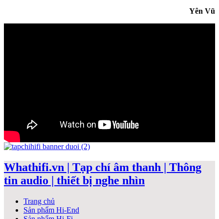
Yên Vũ
Whathifi.vn | Tạp chí âm thanh | Thông
tin audio | thiết bị nghe nhìn
Trang chủ
Sản phẩm Hi-End
Sản phẩm Hi-Fi