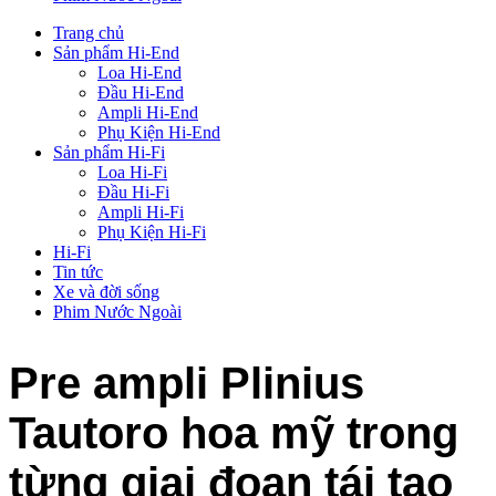
Trang chủ
Sản phẩm Hi-End
Loa Hi-End
Đầu Hi-End
Ampli Hi-End
Phụ Kiện Hi-End
Sản phẩm Hi-Fi
Loa Hi-Fi
Đầu Hi-Fi
Ampli Hi-Fi
Phụ Kiện Hi-Fi
Hi-Fi
Tin tức
Xe và đời sống
Phim Nước Ngoài
Pre ampli Plinius
Tautoro hoa mỹ trong
từng giai đoạn tái tạo