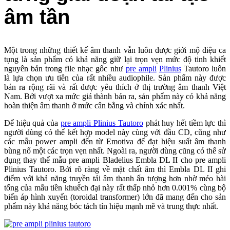
âm tần
Một trong những thiết kế âm thanh vẫn luôn được giới mộ điệu ca
tụng là sản phẩm có khả năng giữ lại trọn vẹn mức độ tinh khiết
nguyên bản trong file nhạc gốc như
pre ampli
Plinius
Tautoro luôn
là lựa chọn ưu tiên của rất nhiều audiophile. Sản phẩm này được
bán ra rộng rãi và rất được yêu thích ở thị trường âm thanh Việt
Nam. Bởi vượt xa mức giá thành bán ra, sản phẩm này có khả năng
hoàn thiện âm thanh ở mức cân bằng và chính xác nhất.
Để hiệu quả của
pre ampli Plinius Tautoro
phát huy hết tiềm lực thì
người dùng có thể kết hợp model này cùng với đầu CD, cũng như
các mẫu power ampli đến từ Emotiva để đạt hiệu suất âm thanh
bùng nổ một các trọn vẹn nhất. Ngoài ra, người dùng cũng có thể sử
dụng thay thế mẫu pre ampli Bladelius Embla DL II cho pre ampli
Plinius Tautoro. Bởi rõ ràng về mặt chất âm thì Embla DL II ghi
điểm với khả năng truyền tải âm thanh ấn tượng hơn nhờ méo hài
tổng của mẫu tiền khuếch đại này rất thấp nhỏ hơn 0.001% cùng bộ
biến áp hình xuyến (toroidal transformer) lớn đã mang đến cho sản
phẩm này khả năng bóc tách tín hiệu mạnh mẽ và trung thực nhất.