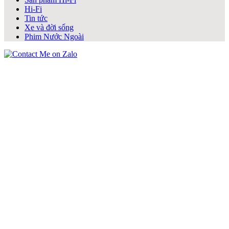
Hi-Fi
Tin tức
Xe và đời sống
Phim Nước Ngoài