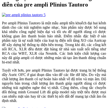
diễn của pre ampli Plinius Tautoro
Pre ampli Plinius Tautoro là một mẫu ampli tiền khuếch đại hai kênh
dành cho các trải nghiệm nghe nhạc. Sản phẩm này được bổ sung
khá nhiều công nghệ hiện đại và tối ưu để người dùng có được
không gian âm thanh hoàn hảo nhất. Điểm nhấn đặc biệt ở sản
phẩm này là sự xuất hiện của loại tụ điện nối tầng XO của Auricap
để xây dựng hệ thống tụ điện bên trong. Trong khi đó, các cổng kết
nối RCA, XLR đều được đặt hàng từ nhà sản xuất nổi tiếng như
RCA của WBT, XLR của Neutrik. Các linh kiện chất lượng cao
này đã giúp ampli có được những màn tái tạo âm thanh đúng chuẩn
hi-end nhất.
Tuyệt vời hơn, pre ampli Plinius Tautoro lại được trang bị hệ thống
dây Auric OFC ở giai đoạn đàu vào để các file dữ liệu. Do vậy mà
chất lượng âm thanh có sự hoàn hảo nhất về độ tròn và mịn âm. Độ
nguyên bản trong chất lượng âm thanh giúp người dùng có được
những trải nghiệm nghe thú vị nhất. Cộng thêm, công tắc chuyển
đổi thông minh Ground Lift đã giúp model này triệt tiêu được mọi
can nhiễu mặt sàn hay từ các thiết bị nối đất để mang lại chất âm ổn
định nhất.