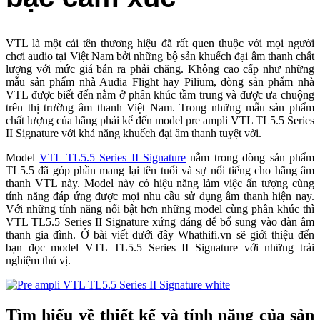
VTL là một cái tên thương hiệu đã rất quen thuộc với mọi người
chơi audio tại Việt Nam bởi những bộ sản khuếch đại âm thanh chất
lượng với mức giá bán ra phải chăng. Không cao cấp như những
mẫu sản phẩm nhà Audia Flight hay Pilium, dòng sản phẩm nhà
VTL được biết đến nằm ở phân khúc tầm trung và được ưa chuộng
trên thị trường âm thanh Việt Nam. Trong những mẫu sản phẩm
chất lượng của hãng phải kể đến model pre ampli VTL TL5.5 Series
II Signature với khả năng khuếch đại âm thanh tuyệt vời.
Model
VTL TL5.5 Series II Signature
nằm trong dòng sản phẩm
TL5.5 đã góp phần mang lại tên tuổi và sự nổi tiếng cho hãng âm
thanh VTL này. Model này có hiệu năng làm việc ấn tượng cùng
tính năng đáp ứng được mọi nhu cầu sử dụng âm thanh hiện nay.
Với những tính năng nổi bật hơn những model cùng phân khúc thì
VTL TL5.5 Series II Signature xứng đáng để bổ sung vào dàn âm
thanh gia đình. Ở bài viết dưới đây Whathifi.vn sẽ giới thiệu đến
bạn đọc model VTL TL5.5 Series II Signature với những trải
nghiệm thú vị.
Tìm hiểu về thiết kế và tính năng của sản