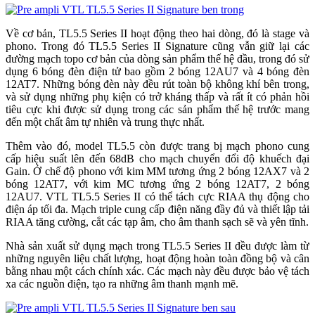
Về cơ bản, TL5.5 Series II hoạt động theo hai dòng, đó là stage và
phono. Trong đó TL5.5 Series II Signature cũng vẫn giữ lại các
đường mạch topo cơ bản của dòng sản phẩm thế hệ đầu, trong đó sử
dụng 6 bóng đèn điện tử bao gồm 2 bóng 12AU7 và 4 bóng đèn
12AT7. Những bóng đèn này đều rút toàn bộ không khí bên trong,
và sử dụng những phụ kiện có trở kháng thấp và rất ít có phản hồi
tiêu cực khi được sử dụng trong các sản phẩm thế hệ trước mang
đến một chất âm tự nhiên và trung thực nhất.
Thêm vào đó, model TL5.5 còn được trang bị mạch phono cung
cấp hiệu suất lên đến 68dB cho mạch chuyển đổi độ khuếch đại
Gain. Ở chế độ phono với kim MM tương ứng 2 bóng 12AX7 và 2
bóng 12AT7, với kim MC tương ứng 2 bóng 12AT7, 2 bóng
12AU7. VTL TL5.5 Series II có thể tách cực RIAA thụ động cho
điện áp tối đa. Mạch triple cung cấp điện năng đầy đủ và thiết lập tải
RIAA tăng cường, cắt các tạp âm, cho âm thanh sạch sẽ và yên tĩnh.
Nhà sản xuất sử dụng mạch trong TL5.5 Series II đều được làm từ
những nguyên liệu chất lượng, hoạt động hoàn toàn đồng bộ và cân
bằng nhau một cách chính xác. Các mạch này đều được bảo vệ tách
xa các nguồn điện, tạo ra những âm thanh mạnh mẽ.