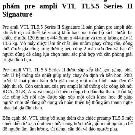
phẩm pre ampli VTL TL5.5 Series II
Signature
Pre amli VTL TL5.5 Series II Signature là sản phẩm pre ampli tiền
khuếch đại có thiết kế vuông khối bao bọc toàn bộ kích thước ba
chiều ở mức 120.6mm x 444.5mm x 444.mm và trọng lượng máy là
13.6 kg. Vỏ máy được làm từ chất liệu nhôm phay cứng rắn, đồng
thời được gia công từng đường nét, cùng 2 màu sơn đen và bạc để
người dùng dễ dàng lựa chọn màu sắc phù hợp với căn phòng giải
trí gia đình bạn.
Pre ampli VTL TL 5.5 Series II được sắp xếp khá gọn gàng, phía
trên là hệ thống tỏa nhiệt giúp máy chạy ổn định và bền hơn. Phía
trước là loạt phím bấm đơn giản cùng một màn hình màu đen để
hiện thị số. Còn cạnh sau của pre ampli là hệ thống các cổng kết nối
RCA, XLR, Aux và cũng có thêm cổng cho đầu đĩa than. Toàn bộ
các cổng kết nối này được sắp xếp một cách khoa học để giúp
người chơi dễ dàng sử dụng và hoàn thiện hệ thống âm thanh nghe
nhạc tại gia đình bạn.
Bên cạnh đó, VTL cũng bổ sung thêm cho chiếc preamp TL5.5 một
chiếc điều từ xa, có nhiều chức năng hơn trước, gồm nút nguồn, chế
độ nguồn âm, âm lượng, tắt tiếng, cân đối và đảo ngược pha.