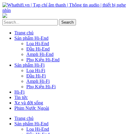
Trang chủ
Sản phẩm Hi-End
Loa Hi-End
Đầu Hi-End
Ampli Hi-End
Phụ Kiện Hi-End
Sản phẩm Hi-Fi
Loa Hi-Fi
Đầu Hi-Fi
Ampli Hi-Fi
Phụ Kiện Hi-Fi
Hi-Fi
Tin tức
Xe và đời sống
Phim Nước Ngoài
Trang chủ
Sản phẩm Hi-End
Loa Hi-End