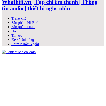
Whathifi.vn | Tạp chí âm thanh | Thông
tin audio | thiết bị nghe nhìn
Trang chủ
Sản phẩm Hi-End
Sản phẩm Hi-Fi
Hi-Fi
Tin tức
Xe và đời sống
Phim Nước Ngoài