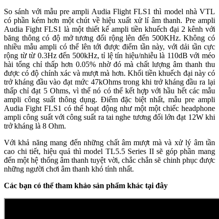
So sánh với mẫu pre ampli Audia Flight FLS1 thì model nhà VTL
có phần kém hơn một chút về hiệu xuất xử lí âm thanh. Pre ampli
Audia Fight FLS1 là một thiết kế ampli tiền khuếch đại 2 kênh với
băng thông có độ mở tương đối rộng lên đến 500KHz. Không có
nhiều mẫu ampli có thể lên tới được điểm tần này, với dải tần cực
rộng từ từ 0.3Hz đến 500kHz, tỉ lệ tín hiệu/nhiễu là 110dB với méo
hài tổng chỉ thấp hơn 0.05% nhờ đó mà chất lượng âm thanh thu
được có độ chính xác và mượt mà hơn. Khối tiền khuếch đại này có
trở kháng đầu vào đạt mức 47kOhms trong khi trở kháng đầu ra lại
thấp chỉ đạt 5 Ohms, vì thể nó có thể kết hợp với hầu hết các mẫu
ampli công suất thông dụng. Điểm đặc biệt nhất, mẫu pre ampli
Audia Fight FLS1 có thể hoạt động như một một chiếc headphone
ampli công suất với công suất ra tai nghe tương đối lớn đạt 12W khi
trở kháng là 8 Ohm.
Với khả năng mang đến những chất âm mượt mà và xử lý âm tần
cao chi tiết, hiệu quả thì model TL5.5 Series II sẽ góp phần mang
đến một hệ thống âm thanh tuyệt vời, chắc chắn sẽ chinh phục được
những người chơi âm thanh khó tính nhất.
Các bạn có thể tham khảo sản phẩm khác tại đây