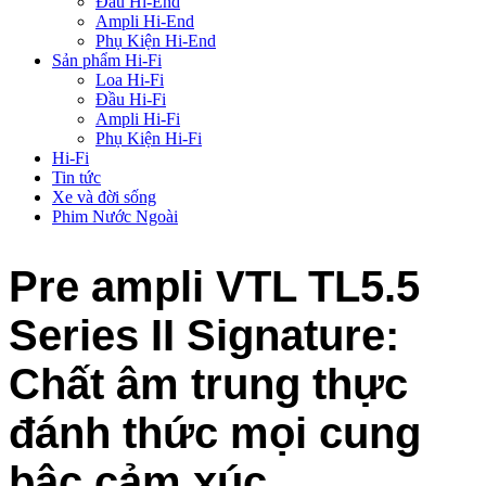
Đầu Hi-End
Ampli Hi-End
Phụ Kiện Hi-End
Sản phẩm Hi-Fi
Loa Hi-Fi
Đầu Hi-Fi
Ampli Hi-Fi
Phụ Kiện Hi-Fi
Hi-Fi
Tin tức
Xe và đời sống
Phim Nước Ngoài
Pre ampli VTL TL5.5
Series II Signature:
Chất âm trung thực
đánh thức mọi cung
bậc cảm xúc