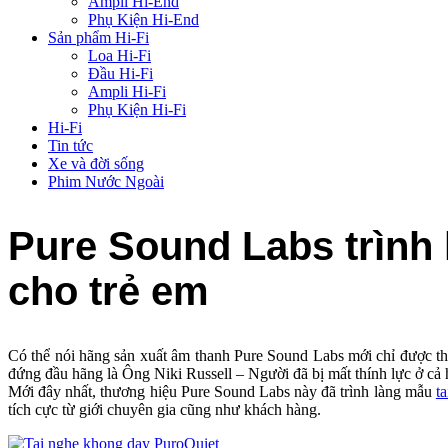
Ampli Hi-End
Phụ Kiện Hi-End
Sản phẩm Hi-Fi
Loa Hi-Fi
Đầu Hi-Fi
Ampli Hi-Fi
Phụ Kiện Hi-Fi
Hi-Fi
Tin tức
Xe và đời sống
Phim Nước Ngoài
Pure Sound Labs trình
cho trẻ em
Có thể nói hãng sản xuất âm thanh Pure Sound Labs mới chỉ được thàn
đứng đầu hãng là Ông Niki Russell – Người đã bị mất thính lực ở cả h
Mới đây nhất, thương hiệu Pure Sound Labs này đã trình làng mẫu
t
tích cực từ giới chuyên gia cũng như khách hàng.