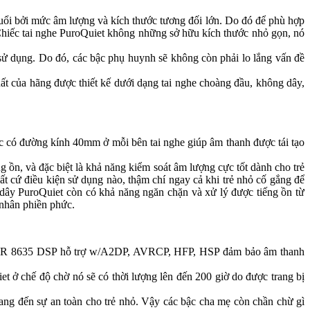
uổi bởi mức âm lượng và kích thước tương đối lớn. Do đó để phù hợp
 Chiếc tai nghe PuroQuiet không những sở hữu kích thước nhỏ gọn, nó
sử dụng. Do đó, các bậc phụ huynh sẽ không còn phải lo lắng vấn đề
ất của hãng được thiết kế dưới dạng tai nghe choàng đầu, không dây,
ic có đường kính 40mm ở mỗi bên tai nghe giúp âm thanh được tái tạo
 ồn, và đặc biệt là khả năng kiểm soát âm lượng cực tốt dành cho trẻ
t cứ điều kiện sử dụng nào, thậm chí ngay cả khi trẻ nhỏ cố gắng để
 dây PuroQuiet còn có khả năng ngăn chặn và xử lý được tiếng ồn từ
 nhân phiền phức.
mm CSR 8635 DSP hỗ trợ w/A2DP, AVRCP, HFP, HSP đảm bảo âm thanh
t ở chế độ chờ nó sẽ có thời lượng lên đến 200 giờ do được trang bị
 mang đến sự an toàn cho trẻ nhỏ. Vậy các bậc cha mẹ còn chần chừ gì