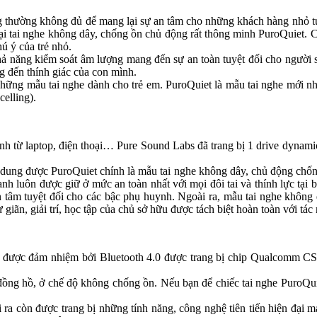
g thường không đủ để mang lại sự an tâm cho những khách hàng nhỏ t
loại tai nghe không dây, chống ồn chủ động rất thông minh PuroQuiet.
hú ý của trẻ nhỏ.
khả năng kiểm soát âm lượng mang đến sự an toàn tuyệt đối cho người 
g đến thính giác của con mình.
 những mẫu tai nghe dành cho trẻ em. PuroQuiet là mẫu tai nghe mới nh
elling).
anh từ laptop, điện thoại… Pure Sound Labs đã trang bị 1 drive dynam
 dung được PuroQuiet chính là mẫu tai nghe không dây, chủ động chống
luôn được giữ ở mức an toàn nhất với mọi đôi tai và thính lực tại bấ
 tâm tuyệt đối cho các bậc phụ huynh. Ngoài ra, mẫu tai nghe không
iãn, giải trí, học tập của chủ sở hữu được tách biệt hoàn toàn với tác
a nó được đảm nhiệm bởi Bluetooth 4.0 được trang bị chip Qualco
đồng hồ, ở chế độ không chống ồn. Nếu bạn để chiếc tai nghe PuroQuie
i ra còn được trang bị những tính năng, công nghệ tiên tiến hiện đại