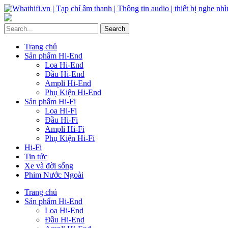
Trang chủ
Sản phẩm Hi-End
Loa Hi-End
Đầu Hi-End
Ampli Hi-End
Phụ Kiện Hi-End
Sản phẩm Hi-Fi
Loa Hi-Fi
Đầu Hi-Fi
Ampli Hi-Fi
Phụ Kiện Hi-Fi
Hi-Fi
Tin tức
Xe và đời sống
Phim Nước Ngoài
Trang chủ
Sản phẩm Hi-End
Loa Hi-End
Đầu Hi-End