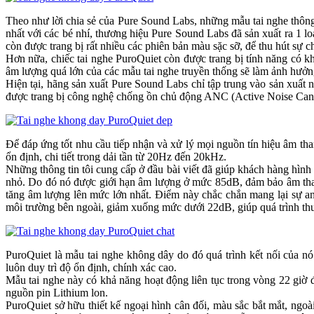
Theo như lời chia sẻ của Pure Sound Labs, những mẫu tai nghe thôn
nhất với các bé nhí, thương hiệu Pure Sound Labs đã sản xuất ra 1 
còn được trang bị rất nhiều các phiên bản màu sặc sỡ, để thu hút sự c
Hơn nữa, chiếc tai nghe PuroQuiet còn được trang bị tính năng có 
âm lượng quá lớn của các mẫu tai nghe truyền thống sẽ làm ảnh hưởn
Hiện tại, hãng sản xuất Pure Sound Labs chỉ tập trung vào sản xuất
được trang bị công nghệ chống ồn chủ động ANC (Active Noise Canc
Để đáp ứng tốt nhu cầu tiếp nhận và xử lý mọi nguồn tín hiệu âm th
ổn định, chi tiết trong dải tần từ 20Hz đến 20kHz.
Những thông tin tôi cung cấp ở đầu bài viết đã giúp khách hàng hình
nhỏ. Do đó nó được giới hạn âm lượng ở mức 85dB, đảm bảo âm thanh 
tăng âm lượng lên mức lớn nhất. Điểm này chắc chắn mang lại sự an
môi trường bên ngoài, giảm xuống mức dưới 22dB, giúp quá trình thư g
PuroQuiet là mẫu tai nghe không dây do đó quá trình kết nối củ
luôn duy trì độ ổn định, chính xác cao.
Mẫu tai nghe này có khả năng hoạt động liên tục trong vòng 22 giờ 
nguồn pin Lithium lon.
PuroQuiet sở hữu thiết kế ngoại hình cân đối, màu sắc bắt mắt, ngoà