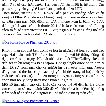
bạc (vàng hoặc polycarbonate tùy theo lựa chọn của khách hàng)
nằm ở vị trí cao hơn trước. Hai bên lưới tản nhiệt là hệ thống đèn
pha sử dụng công nghệ laser, bao quanh dải đèn LED.
Theo thông tin từ Rolls – Royce, đèn pha có khoảng cách chiếu
sáng là 600m. Phần đuôi xe khủng càng tôn thêm sự đồ sộ của chiếc
xe siêu sang này. Một điểm ấn tượng không kém là bánh xe được
tích hợp bộ vành có kích thước 22 inchh đa chấu mạnh mẽ. Phong
cách thiết kế “Architecture Of Luxury” giúp kiểu dáng tổng thể của
xe có sự liền mạch và đạt được độ chính xác cao.
Không gian nội thất bên trong xe hội tụ những vật liệu vô cùng cao
cấp. Hai màn hình TFT 12,3 inch kết hợp với hệ thống đồng hồ
dạng cơ rất sang trọng. Nổi bật nhất là chi tiết “The Gallery” kéo dài
đến hết chiều rộng của bảng táp-lô. Các ghế ngồi được bố trí hợp lý
đem tới sự thoải mái cho cả người lái và người ngồi sau. Người
dùng còn có thể lựa chọn các loại gỗ, chi tiết trang trí hoặc bất kỳ
chất liệu nào cho nội thất bên trong xe. Người dùng sẽ có thêm tùy
chọn như bộ ly uống rượu hoặc bình đựng rượu, …
Một số tính năng cao cấp khác của xe có thể kể đến là: Hệ thống
camera quan sát toàn cảnh 360 độ và nhìn rõ cả ban đêm, hệ thống
kiểm soát hành trình của người lái, hệ thống định vị toàn cầu, …