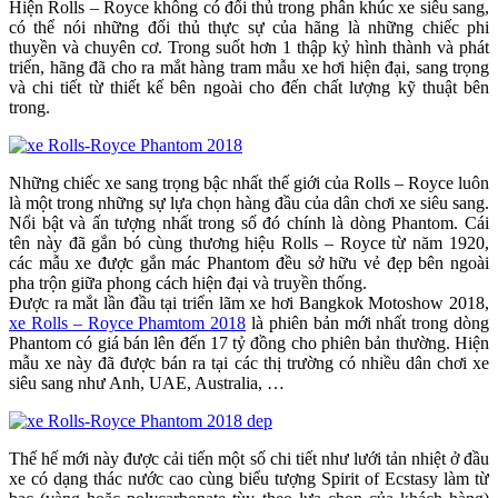
Hiện Rolls – Royce không có đối thủ trong phân khúc xe siêu sang,
có thể nói những đối thủ thực sự của hãng là những chiếc phi
thuyền và chuyên cơ. Trong suốt hơn 1 thập kỷ hình thành và phát
triển, hãng đã cho ra mắt hàng tram mẫu xe hơi hiện đại, sang trọng
và chi tiết từ thiết kế bên ngoài cho đến chất lượng kỹ thuật bên
trong.
Những chiếc xe sang trọng bậc nhất thế giới của Rolls – Royce luôn
là một trong những sự lựa chọn hàng đầu của dân chơi xe siêu sang.
Nổi bật và ấn tượng nhất trong số đó chính là dòng Phantom. Cái
tên này đã gắn bó cùng thương hiệu Rolls – Royce từ năm 1920,
các mẫu xe được gắn mác Phantom đều sở hữu vẻ đẹp bên ngoài
pha trộn giữa phong cách hiện đại và truyền thống.
Được ra mắt lần đầu tại triển lãm xe hơi Bangkok Motoshow 2018,
xe Rolls – Royce Phamtom 2018
là phiên bản mới nhất trong dòng
Phantom có giá bán lên đến 17 tỷ đồng cho phiên bản thường. Hiện
mẫu xe này đã được bán ra tại các thị trường có nhiều dân chơi xe
siêu sang như Anh, UAE, Australia, …
Thế hế mới này được cải tiến một số chi tiết như lưới tản nhiệt ở đầu
xe có dạng thác nước cao cùng biểu tượng Spirit of Ecstasy làm từ