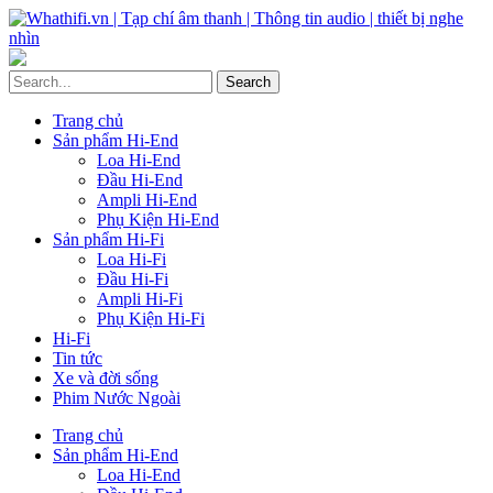
Trang chủ
Sản phẩm Hi-End
Loa Hi-End
Đầu Hi-End
Ampli Hi-End
Phụ Kiện Hi-End
Sản phẩm Hi-Fi
Loa Hi-Fi
Đầu Hi-Fi
Ampli Hi-Fi
Phụ Kiện Hi-Fi
Hi-Fi
Tin tức
Xe và đời sống
Phim Nước Ngoài
Trang chủ
Sản phẩm Hi-End
Loa Hi-End