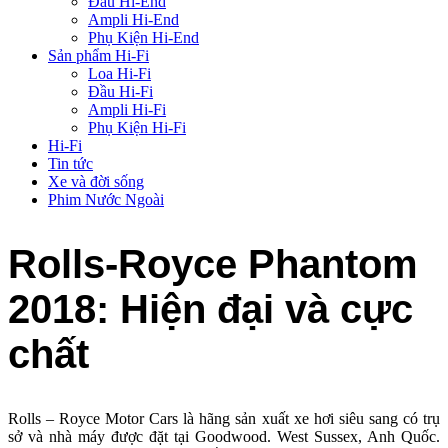
Đầu Hi-End
Ampli Hi-End
Phụ Kiện Hi-End
Sản phẩm Hi-Fi
Loa Hi-Fi
Đầu Hi-Fi
Ampli Hi-Fi
Phụ Kiện Hi-Fi
Hi-Fi
Tin tức
Xe và đời sống
Phim Nước Ngoài
Rolls-Royce Phantom
2018: Hiện đại và cực
chất
Rolls – Royce Motor Cars là hãng sản xuất xe hơi siêu sang có trụ
sở và nhà máy được đặt tại Goodwood. West Sussex, Anh Quốc.