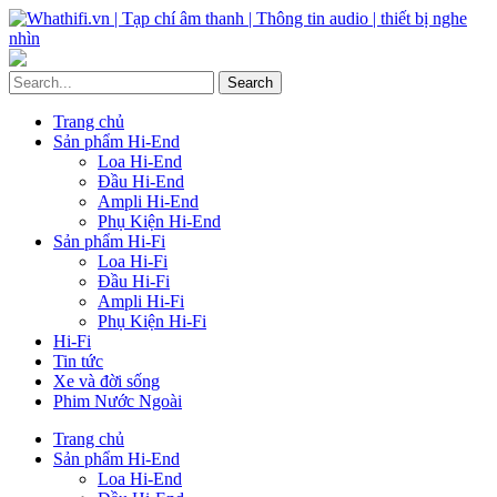
Trang chủ
Sản phẩm Hi-End
Loa Hi-End
Đầu Hi-End
Ampli Hi-End
Phụ Kiện Hi-End
Sản phẩm Hi-Fi
Loa Hi-Fi
Đầu Hi-Fi
Ampli Hi-Fi
Phụ Kiện Hi-Fi
Hi-Fi
Tin tức
Xe và đời sống
Phim Nước Ngoài
Trang chủ
Sản phẩm Hi-End
Loa Hi-End