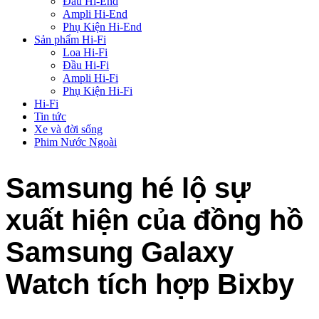
Đầu Hi-End
Ampli Hi-End
Phụ Kiện Hi-End
Sản phẩm Hi-Fi
Loa Hi-Fi
Đầu Hi-Fi
Ampli Hi-Fi
Phụ Kiện Hi-Fi
Hi-Fi
Tin tức
Xe và đời sống
Phim Nước Ngoài
Samsung hé lộ sự
xuất hiện của đồng hồ
Samsung Galaxy
Watch tích hợp Bixby