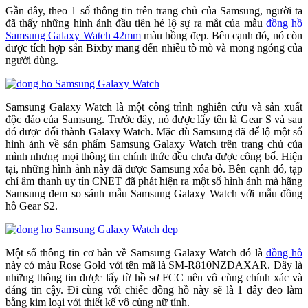
Gần đây, theo 1 số thông tin trên trang chủ của Samsung, người ta
đã thấy những hình ảnh đầu tiên hé lộ sự ra mắt của mẫu
đồng hồ
Samsung Galaxy Watch 42mm
màu hồng đẹp. Bên cạnh đó, nó còn
được tích hợp sẵn Bixby mang đến nhiều tò mò và mong ngóng của
người dùng.
Samsung Galaxy Watch là một công trình nghiên cứu và sản xuất
độc đáo của Samsung. Trước đây, nó được lấy tên là Gear S và sau
đó được đổi thành Galaxy Watch. Mặc dù Samsung đã để lộ một số
hình ảnh về sản phẩm Samsung Galaxy Watch trên trang chủ của
mình nhưng mọi thông tin chính thức đều chưa được công bố. Hiện
tại, những hình ảnh này đã được Samsung xóa bỏ. Bên cạnh đó, tạp
chí âm thanh uy tín CNET đã phát hiện ra một số hình ảnh mà hãng
Samsung đem so sánh mẫu Samsung Galaxy Watch với mẫu đồng
hồ Gear S2.
Một số thông tin cơ bản về Samsung Galaxy Watch đó là
đồng hồ
này có màu Rose Gold với tên mã là SM-R810NZDAXAR. Đây là
những thông tin được lấy từ hồ sơ FCC nên vô cùng chính xác và
đáng tin cậy. Đi cùng với chiếc đồng hồ này sẽ là 1 dây đeo làm
bằng kim loại với thiết kế vô cùng nữ tính.