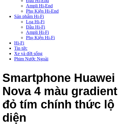
Đầu Hi-End
Ampli Hi-End
Phụ Kiện Hi-End
Sản phẩm Hi-Fi
Loa Hi-Fi
Đầu Hi-Fi
Ampli Hi-Fi
Phụ Kiện Hi-Fi
Hi-Fi
Tin tức
Xe và đời sống
Phim Nước Ngoài
Smartphone Huawei
Nova 4 màu gradient
đỏ tím chính thức lộ
diện