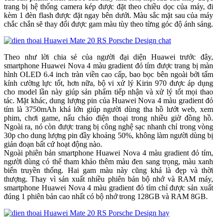
trang bị hệ thống camera kép được đặt theo chiều dọc của máy, đi
kèm 1 đèn flash được đặt ngay bên dưới. Màu sắc mặt sau của máy
chắc chắn sẽ thay đổi được gam màu tùy theo từng góc độ ánh sáng.
Theo như lời chia sẻ của người đại diện Huawei trước đây,
smartphone Huawei Nova 4 màu gradient đỏ tím được trang bị màn
hình OLED 6.4 inch tràn viền cao cấp, bao bọc bên ngoài bởi tấm
kính cường lực tốt, hơn nữa, bộ vi xử lý Kirin 970 được áp dụng
cho model lần này giúp sản phẩm tiếp nhận và xử lý tốt mọi thao
tác. Mặt khác, dung lượng pin của Huawei Nova 4 màu gradient đỏ
tím là 3750mAh khá lớn giúp người dùng tha hồ lướt web, xem
phim, chơi game, nấu cháo điện thoại trong nhiều giờ đồng hồ.
Ngoài ra, nó còn được trang bị công nghệ sạc nhanh chỉ trong vòng
30p cho dung lượng pin đầy khoảng 50%, không làm người dùng bị
gián đoạn bất cứ hoạt động nào.
Ngoài phiên bản smartphone Huawei Nova 4 màu gradient đỏ tím,
người dùng có thể tham khảo thêm màu đen sang trọng, màu xanh
biển truyền thống. Hai gam màu này cũng khá là đẹp và thời
thượng. Thay vì sản xuất nhiều phiên bản bộ nhớ và RAM máy,
smartphone Huawei Nova 4 màu gradient đỏ tím chỉ được sản xuất
đúng 1 phiên bản cao nhất có bộ nhớ trong 128GB và RAM 8GB.