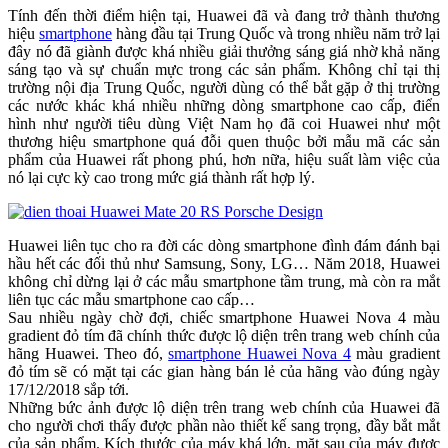
Tính đến thời điểm hiện tại, Huawei đã và đang trở thành thương
hiệu
smartphone
hàng đầu tại Trung Quốc và trong nhiều năm trở lại
đây nó đã giành được khá nhiều giải thưởng sáng giá nhờ khả năng
sáng tạo và sự chuẩn mực trong các sản phẩm. Không chỉ tại thị
trường nội địa Trung Quốc, người dùng có thể bắt gặp ở thị trường
các nước khác khá nhiều những dòng smartphone cao cấp, điển
hình như người tiêu dùng Việt Nam họ đã coi Huawei như một
thương hiệu smartphone quá đỗi quen thuộc bởi mẫu mã các sản
phẩm của Huawei rất phong phú, hơn nữa, hiệu suất làm việc của
nó lại cực kỳ cao trong mức giá thành rất hợp lý.
Huawei liên tục cho ra đời các dòng smartphone đình đám đánh bại
hầu hết các đối thủ như Samsung, Sony, LG… Năm 2018, Huawei
không chỉ dừng lại ở các mẫu smartphone tầm trung, mà còn ra mắt
liên tục các mẫu smartphone cao cấp…
Sau nhiều ngày chờ đợi, chiếc smartphone Huawei Nova 4 màu
gradient đỏ tím đã chính thức được lộ diện trên trang web chính của
hãng Huawei. Theo đó,
smartphone Huawei Nova 4
màu gradient
đỏ tím sẽ có mặt tại các gian hàng bán lẻ của hãng vào đúng ngày
17/12/2018 sắp tới.
Những bức ảnh được lộ diện trên trang web chính của Huawei đã
cho người chơi thấy được phần nào thiết kế sang trọng, đầy bắt mắt
của sản phẩm. Kích thước của máy khá lớn, mặt sau của máy được