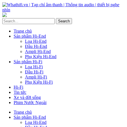
Trang chủ
Sản phẩm Hi-End
Loa Hi-End
Đầu Hi-End
Ampli Hi-End
Phụ Kiện Hi-End
Sản phẩm Hi-Fi
Loa Hi-Fi
Đầu Hi-Fi
Ampli Hi-Fi
Phụ Kiện Hi-Fi
Hi-Fi
Tin tức
Xe và đời sống
Phim Nước Ngoài
Trang chủ
Sản phẩm Hi-End
Loa Hi-End