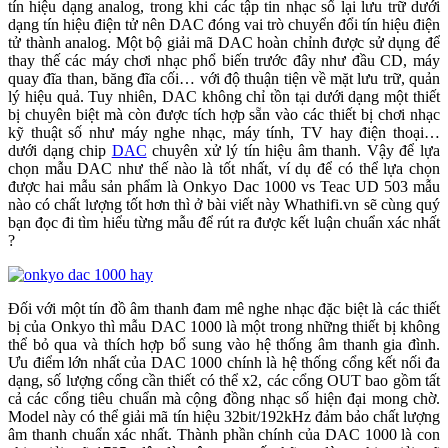
tín hiệu dạng analog, trong khi các tập tin nhạc số lại lưu trữ dưới
dạng tín hiệu điện tử nên DAC đóng vai trò chuyển đổi tín hiệu điện
tử thành analog. Một bộ giải mã DAC hoàn chỉnh được sử dụng để
thay thế các máy chơi nhạc phổ biến trước đây như đầu CD, máy
quay đĩa than, băng đĩa cối… với độ thuận tiện về mặt lưu trữ, quản
lý hiệu quả. Tuy nhiên, DAC không chỉ tồn tại dưới dạng một thiết
bị chuyên biệt mà còn được tích hợp sẵn vào các thiết bị chơi nhạc
kỹ thuật số như máy nghe nhạc, máy tính, TV hay điện thoại…
dưới dạng chip
DAC
chuyên xử lý tín hiệu âm thanh. Vậy để lựa
chọn mẫu DAC như thế nào là tốt nhất, ví dụ để có thể lựa chọn
được hai mẫu sản phẩm là Onkyo Dac 1000 vs Teac UD 503 mẫu
nào có chất lượng tốt hơn thì ở bài viết này Whathifi.vn sẽ cùng quý
bạn đọc đi tìm hiểu từng mẫu để rút ra được kết luận chuẩn xác nhất
?
Đối với một tín đồ âm thanh đam mê nghe nhạc đặc biệt là các thiết
bị của Onkyo thì mẫu DAC 1000 là một trong những thiết bị không
thể bỏ qua và thích hợp bổ sung vào hệ thống âm thanh gia đình.
Ưu điểm lớn nhất của DAC 1000 chính là hệ thống cổng kết nối đa
dạng, số lượng cổng cần thiết có thể x2, các cổng OUT bao gồm tất
cả các cổng tiêu chuẩn mà cộng đồng nhạc số hiện đại mong chờ.
Model này có thể giải mã tín hiệu 32bit/192kHz đảm bảo chất lượng
âm thanh chuẩn xác nhất. Thành phần chính của DAC 1000 là con