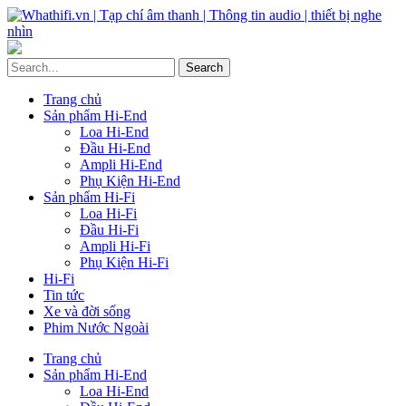
Trang chủ
Sản phẩm Hi-End
Loa Hi-End
Đầu Hi-End
Ampli Hi-End
Phụ Kiện Hi-End
Sản phẩm Hi-Fi
Loa Hi-Fi
Đầu Hi-Fi
Ampli Hi-Fi
Phụ Kiện Hi-Fi
Hi-Fi
Tin tức
Xe và đời sống
Phim Nước Ngoài
Trang chủ
Sản phẩm Hi-End
Loa Hi-End