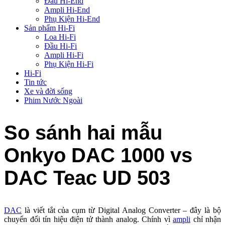
Đầu Hi-End
Ampli Hi-End
Phụ Kiện Hi-End
Sản phẩm Hi-Fi
Loa Hi-Fi
Đầu Hi-Fi
Ampli Hi-Fi
Phụ Kiện Hi-Fi
Hi-Fi
Tin tức
Xe và đời sống
Phim Nước Ngoài
So sánh hai mẫu
Onkyo DAC 1000 vs
DAC Teac UD 503
DAC
là viết tắt của cụm từ Digital Analog Converter – đây là bộ
chuyển đổi tín hiệu điện tử thành analog. Chính vì
ampli
chỉ nhận