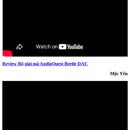
Review Bộ giải mã AudioQuest Beetle DAC
Mộc Yên