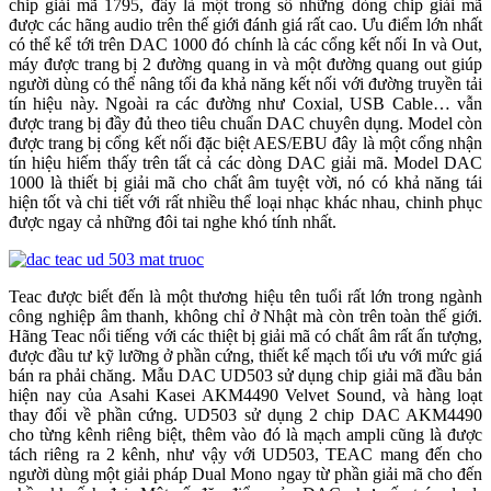
chip giải mã 1795, đây là một trong số những dòng chip giải mã
được các hãng audio trên thế giới đánh giá rất cao. Ưu điểm lớn nhất
có thể kể tới trên DAC 1000 đó chính là các cổng kết nối In và Out,
máy được trang bị 2 đường quang in và một đường quang out giúp
người dùng có thể nâng tối đa khả năng kết nối với đường truyền tải
tín hiệu này. Ngoài ra các đường như Coxial, USB Cable… vẫn
được trang bị đầy đủ theo tiêu chuẩn DAC chuyên dụng. Model còn
được trang bị cổng kết nối đặc biệt AES/EBU đây là một cổng nhận
tín hiệu hiếm thấy trên tất cả các dòng DAC giải mã. Model DAC
1000 là thiết bị giải mã cho chất âm tuyệt vời, nó có khả năng tái
hiện tốt và chi tiết với rất nhiều thể loại nhạc khác nhau, chinh phục
được ngay cả những đôi tai nghe khó tính nhất.
Teac được biết đến là một thương hiệu tên tuổi rất lớn trong ngành
công nghiệp âm thanh, không chỉ ở Nhật mà còn trên toàn thế giới.
Hãng Teac nổi tiếng với các thiệt bị giải mã có chất âm rất ấn tượng,
được đầu tư kỹ lưỡng ở phần cứng, thiết kế mạch tối ưu với mức giá
bán ra phải chăng. Mẫu DAC UD503 sử dụng chip giải mã đầu bản
hiện nay của Asahi Kasei AKM4490 Velvet Sound, và hàng loạt
thay đổi về phần cứng. UD503 sử dụng 2 chip DAC AKM4490
cho từng kênh riêng biệt, thêm vào đó là mạch ampli cũng là được
tách riêng ra 2 kênh, như vậy với UD503, TEAC mang đến cho
người dùng một giải pháp Dual Mono ngay từ phần giải mã cho đến