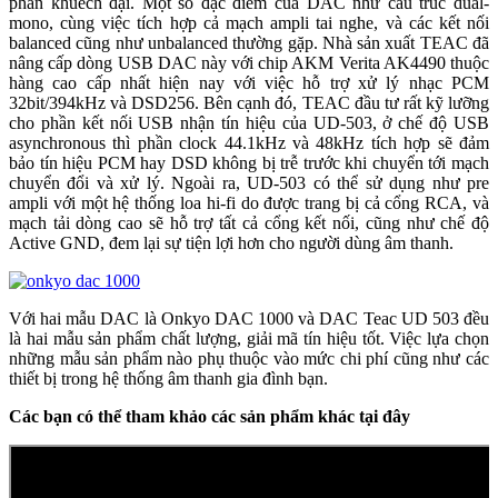
phần khuếch đại. Một số đặc điểm của DAC như cấu trúc dual-
mono, cùng việc tích hợp cả mạch ampli tai nghe, và các kết nối
balanced cũng như unbalanced thường gặp. Nhà sản xuất TEAC đã
nâng cấp dòng USB DAC này với chip AKM Verita AK4490 thuộc
hàng cao cấp nhất hiện nay với việc hỗ trợ xử lý nhạc PCM
32bit/394kHz và DSD256. Bên cạnh đó, TEAC đầu tư rất kỹ lưỡng
cho phần kết nối USB nhận tín hiệu của UD-503, ở chế độ USB
asynchronous thì phần clock 44.1kHz và 48kHz tích hợp sẽ đảm
bảo tín hiệu PCM hay DSD không bị trễ trước khi chuyển tới mạch
chuyển đổi và xử lý. Ngoài ra, UD-503 có thể sử dụng như pre
ampli với một hệ thống loa hi-fi do được trang bị cả cổng RCA, và
mạch tải dòng cao sẽ hỗ trợ tất cả cổng kết nối, cũng như chế độ
Active GND, đem lại sự tiện lợi hơn cho người dùng âm thanh.
Với hai mẫu DAC là Onkyo DAC 1000 và DAC Teac UD 503 đều
là hai mẫu sản phẩm chất lượng, giải mã tín hiệu tốt. Việc lựa chọn
những mẫu sản phẩm nào phụ thuộc vào mức chi phí cũng như các
thiết bị trong hệ thống âm thanh gia đình bạn.
Các bạn có thể tham khảo các sản phẩm khác tại đây