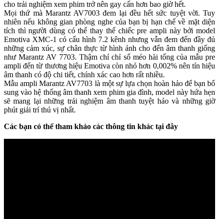
cho trải nghiệm xem phim trở nên gay cấn hơn bao giờ hết.
Mọi thứ mà Marantz AV7003 đem lại đều hết sức tuyệt vời. Tuy
nhiên nếu không gian phòng nghe của bạn bị hạn chế về mặt diện
tích thì người dùng có thể thay thế chiếc pre ampli này bởi model
Emotiva XMC-1 có cấu hình 7.2 kênh nhưng vẫn đem đến đầy đủ
những cảm xúc, sự chân thực từ hình ảnh cho đến âm thanh giống
như Marantz AV 7703. Thậm chí chỉ số méo hài tổng của mẫu pre
ampli đến từ thương hiệu Emotiva còn nhỏ hơn 0,002% nên tín hiệu
âm thanh có độ chi tiết, chính xác cao hơn rất nhiều.
Mẫu ampli Marantz AV7703 là một sự lựa chọn hoàn hảo để bạn bổ
sung vào hệ thống âm thanh xem phim gia đình, model này hứa hẹn
sẽ mang lại những trải nghiệm âm thanh tuyệt hảo và những giờ
phút giải trí thú vị nhất.
Các bạn có thể tham khảo các thông tin khác tại đây