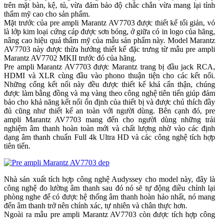
trên mặt bàn, kệ, tủ, vừa đảm bảo độ chắc chắn vừa mang lại tính
thẩm mỹ cao cho sản phẩm.
Mặt trước của pre ampli Marantz AV7703 được thiết kế tối giản, vỏ
là lớp kim loại cứng cáp được sơn bóng, ở giữa có in logo của hãng,
nâng cao hiệu quả thẩm mỹ của mẫu sản phẩm này. Model Marantz
AV7703 này được thừa hưởng thiết kế đặc trưng từ mẫu pre ampli
Marantz AV7702 MKII trước đó của hãng.
Pre ampli Marantz AV7703 được Marantz trang bị đầu jack RCA,
HDMI và XLR cùng đầu vào phono thuận tiện cho các kết nối.
Những cổng kết nối này đều được thiết kế khá cẩn thận, chúng
được làm bằng đồng và mạ vàng theo công nghệ tiên tiến giúp đảm
bảo cho khả năng kết nối ổn định của thiết bị và được chú thích đầy
đủ cũng như thiết kế an toàn với người dùng. Bên cạnh đó, pre
ampli Marantz AV7703 mang đến cho người dùng những trải
nghiệm âm thanh hoàn toàn mới và chất lượng nhờ vào các định
dạng âm thanh chuẩn Full 4k Ultra HD và các công nghệ tích hợp
tiên tiến.
Nhà sản xuất tích hợp công nghệ Audyssey cho model này, đây là
công nghệ đo lường âm thanh sau đó nó sẽ tự động điều chỉnh lại
phòng nghe để có được hệ thống âm thanh hoàn hảo nhất, nó mang
đến âm thanh trở nên chính xác, tự nhiên và chân thực hơn.
Ngoài ra mẫu pre ampli Marantz AV7703 còn được tích hợp công