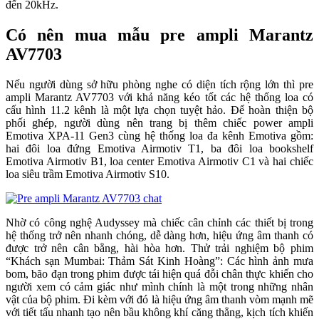
đến 20kHz.
Có nên mua mẫu pre ampli Marantz
AV7703
Nếu người dùng sở hữu phòng nghe có diện tích rộng lớn thì pre
ampli Marantz AV7703 với khả năng kéo tốt các hệ thống loa có
cấu hình 11.2 kênh là một lựa chọn tuyệt hảo. Để hoàn thiện bộ
phối ghép, người dùng nên trang bị thêm chiếc power ampli
Emotiva XPA-11 Gen3 cùng hệ thống loa đa kênh Emotiva gồm:
hai đôi loa đứng Emotiva Airmotiv T1, ba đôi loa bookshelf
Emotiva Airmotiv B1, loa center Emotiva Airmotiv C1 và hai chiếc
loa siêu trầm Emotiva Airmotiv S10.
Nhờ có công nghệ Audyssey mà chiếc cân chỉnh các thiết bị trong
hệ thống trở nên nhanh chóng, dễ dàng hơn, hiệu ứng âm thanh có
được trở nên cân bằng, hài hòa hơn. Thử trải nghiệm bộ phim
“Khách sạn Mumbai: Thảm Sát Kinh Hoàng”: Các hình ảnh mưa
bom, bão đạn trong phim được tái hiện quá đỗi chân thực khiến cho
người xem có cảm giác như mình chính là một trong những nhân
vật của bộ phim. Đi kèm với đó là hiệu ứng âm thanh vòm mạnh mẽ
với tiết tấu nhanh tạo nên bầu không khí căng thẳng, kịch tích khiến