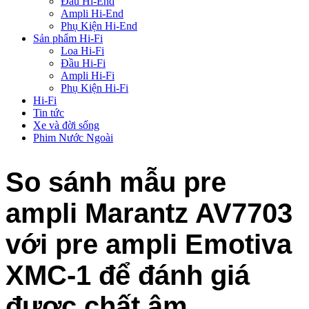
Đầu Hi-End
Ampli Hi-End
Phụ Kiện Hi-End
Sản phẩm Hi-Fi
Loa Hi-Fi
Đầu Hi-Fi
Ampli Hi-Fi
Phụ Kiện Hi-Fi
Hi-Fi
Tin tức
Xe và đời sống
Phim Nước Ngoài
So sánh mẫu pre
ampli Marantz AV7703
với pre ampli Emotiva
XMC-1 để đánh giá
được chất âm