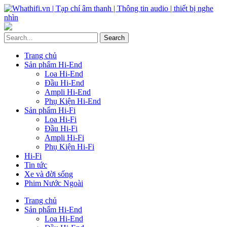
Trang chủ
Sản phẩm Hi-End
Loa Hi-End
Đầu Hi-End
Ampli Hi-End
Phụ Kiện Hi-End
Sản phẩm Hi-Fi
Loa Hi-Fi
Đầu Hi-Fi
Ampli Hi-Fi
Phụ Kiện Hi-Fi
Hi-Fi
Tin tức
Xe và đời sống
Phim Nước Ngoài
Trang chủ
Sản phẩm Hi-End
Loa Hi-End