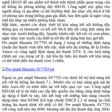
nghệ HEOS để sản phẩm trở thành một thành phần quan trọng của
hệ thống đa phòng không dây HEOS. Công nghệ này giúp cho
người dùng và gia đình có thể thưởng thức âm nhạc yêu thích ở bất
cứ phòng nào trong không gian gia đình, hay đơn giản là nghe cùng
một bài nhạc tại nhiều phòng khác nhau.
Mặt khác, model còn được thiết kế khả năng kết nối không dây
thông qua cả bluetooth và kết nối Wi-fi tiện lợi cùng tính năng âm
nhạc trực tuyến không dây, Spotify khiến việc kết nối và xem phim,
nghe nhạc trực tuyến của thiết bị trở lên dễ dàng hơn bao giờ hết.
Pre ampli Marantz AV7703 sử dụng 2 trong số những định dạng
chuẩn âm thanh vòm tiên tiến bậc nhất trên thị trường đó là Dolby
Atmos và công nghệ định dạng âm thanh DTS: X cho khả năng
chính xác cao trong xử lý, mã hóa tín hiệu âm thanh với khả năng
có thể trình diễn âm thanh vòm 3 chiều.
Ngoài ra, pre ampli Marantz AV7703 còn được hỗ trợ khả năng kết
nối với hệ thống âm thanh 7.1. Model còn có khả năng giải mã tín
hiệu Auro-3D và trình diễn lại với hiệu quả cực cao. Công nghệ
HDAM xử lý tín hiệu cao cấp độc quyền của hãng cũng được hãng
áp dụng ở thiết bị này, khi kết hợp với những tính năng chuyên
dụng khác như HDMI tích hợp chuẩn DHCP 2.2 sẽ mang lại chất
lượng âm thanh được tốt nhất có thể. Pre ampli Marantz AV7703
với công suất tiêu thụ 60W, khoảng dải tần âm thanh đáp ứng 20Hz