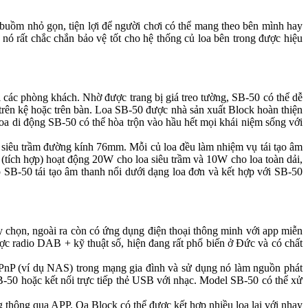
uồm nhỏ gọn, tiện lợi để người chơi có thể mang theo bên mình hay
 nó rất chắc chắn bảo vệ tốt cho hệ thống củ loa bên trong được hiệu
rị các phòng khách. Nhờ được trang bị giá treo tường, SB-50 có thể dễ
ên kệ hoặc trên bàn. Loa SB-50 được nhà sản xuất Block hoàn thiện
̃u loa di động SB-50 có thể hòa trộn vào hầu hết mọi khái niệm sống với
siêu trầm đường kính 76mm. Mỗi củ loa đều làm nhiệm vụ tái tạo âm
h đại (tích hợp) hoạt động 20W cho loa siêu trầm và 10W cho loa toàn dải,
 SB-50 tái tạo âm thanh nổi dưới dạng loa đơn và kết hợp với SB-50
ùy chọn, ngoài ra còn có ứng dụng điện thoại thông minh với app miễn
ược radio DAB + kỹ thuật số, hiện đang rất phổ biến ở Đức và có chất
PnP (ví dụ NAS) trong mạng gia đình và sử dụng nó làm nguồn phát
a SB-50 hoặc kết nối trực tiếp thẻ USB với nhạc. Model SB-50 có thể xử
 thông qua APP. Oa Block có thể được kết hợp nhiều loa lại với nhay