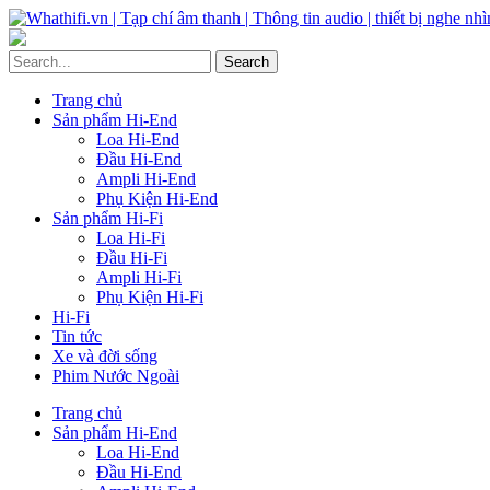
Trang chủ
Sản phẩm Hi-End
Loa Hi-End
Đầu Hi-End
Ampli Hi-End
Phụ Kiện Hi-End
Sản phẩm Hi-Fi
Loa Hi-Fi
Đầu Hi-Fi
Ampli Hi-Fi
Phụ Kiện Hi-Fi
Hi-Fi
Tin tức
Xe và đời sống
Phim Nước Ngoài
Trang chủ
Sản phẩm Hi-End
Loa Hi-End
Đầu Hi-End