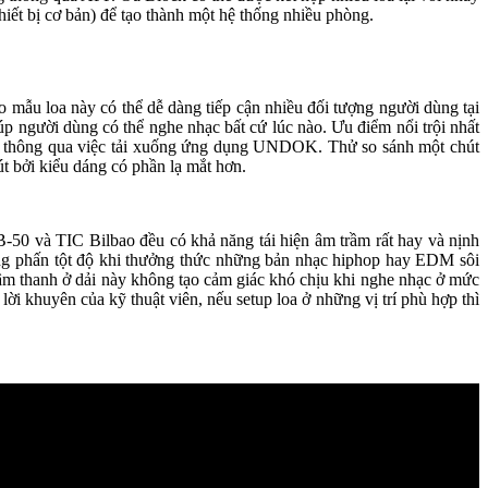
ặc thiết bị cơ bản) để tạo thành một hệ thống nhiều phòng.
 mẫu loa này có thể dễ dàng tiếp cận nhiều đối tượng người dùng tại
p người dùng có thể nghe nhạc bất cứ lúc nào. Ưu điểm nổi trội nhất
 loa thông qua việc tải xuống ứng dụng UNDOK. Thử so sánh một chút
 bởi kiểu dáng có phần lạ mắt hơn.
-50 và TIC Bilbao đều có khả năng tái hiện âm trầm rất hay và nịnh
 hưng phấn tột độ khi thưởng thức những bản nhạc hiphop hay EDM sôi
g âm thanh ở dải này không tạo cảm giác khó chịu khi nghe nhạc ở mức
lời khuyên của kỹ thuật viên, nếu setup loa ở những vị trí phù hợp thì