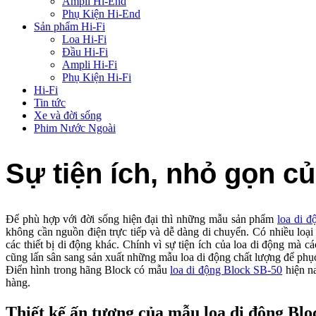
Ampli Hi-End
Phụ Kiện Hi-End
Sản phẩm Hi-Fi
Loa Hi-Fi
Đầu Hi-Fi
Ampli Hi-Fi
Phụ Kiện Hi-Fi
Hi-Fi
Tin tức
Xe và đời sống
Phim Nước Ngoài
Sự tiện ích, nhỏ gọn
Để phù hợp với đời sống hiện đại thì những mẫu sản phẩm
loa di đô
không cần nguồn điện trực tiếp và dễ dàng di chuyển. Có nhiều loạ
các thiết bị di động khác. Chính vì sự tiện ích của loa di động mà 
cũng lấn sân sang sản xuất những mẫu loa di động chất lượng để ph
Điển hình trong hãng Block có mẫu
loa di động Block SB-50
hiện na
hàng.
Thiết kế ấn tượng của mẫu loa di động Bl