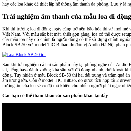
hay các loa khác để thiết lập hệ thống âm thanh đa phòng. Lưu ý 
Trải nghiệm âm thanh của mẫu loa di độn
Khi thị trường loa di động ngày càng trở nên bão hòa thì sự mới mẻ
Việt Nam. Với màu sắc bắt mắt, thiết gọn gàng, loa có thể được set
của mẫu loa này đó chính là người dùng có thể sử dụng chính nguồn
Block SB-50 với model TIC Bilbao do đơn vị Audio Hà Nội phân phối
Sau khi trải nghiệm cả hai sản phẩm này tại phòng nghe của Audio 
tai, tiếng bass đánh xuống khá sâu với độ động nhanh, dứt khoát kh
động. Tuy nhiên ở mẫu Block SB-50 thì hai dải trung và trầm quá ấn 
âm lượng lớn. Còn ở model TIC Bilbao, do được tích hợp tới 2 driver t
trường âm của loa sẽ có độ mở khiến cho nhiều người phải ngạc nhiê
Các bạn có thể tham khảo các sản phẩm khác tại đây