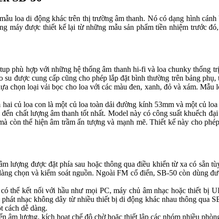
u loa di động khác trên thị trường âm thanh. Nó có dạng hình cánh b
ung máy được thiết kế lại từ những mẫu sản phẩm tiền nhiệm trước đó,
p phù hợp với những hệ thống âm thanh hi-fi và loa chunky thống t
ao su được cung cấp cũng cho phép lắp đặt bình thường trên bảng phụ, tr
hể lựa chọn loại vải bọc cho loa với các màu đen, xanh, đỏ và xám. Mâ
i củ loa con là một củ loa toàn dải đường kính 53mm và một củ loa 
mang đến chất lượng âm thanh tốt nhất. Model này có công suất khuếc
 mà còn thể hiện âm trầm ấn tượng và mạnh mẽ. Thiết kế này cho phép
 âm lượng được đặt phía sau hoặc thông qua điều khiển từ xa có sẵn t
dàng chọn và kiểm soát nguồn. Ngoài FM cổ điển, SB-50 còn dùng đ
ó thể kết nối với hầu như mọi PC, máy chủ âm nhạc hoặc thiết bị U
ó thể phát nhạc không dây từ nhiều thiết bị di động khác nhau thông qu
́ch dễ dàng.
khiển âm lượng, kích hoạt chế độ chờ hoặc thiết lập các nhóm nhiều phòng