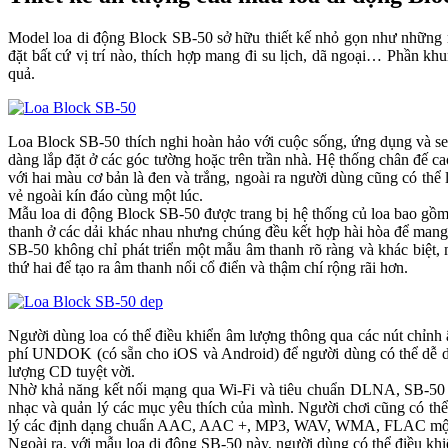
Model loa di động Block SB-50 sở hữu thiết kế nhỏ gọn như những mẫ
đặt bất cứ vị trí nào, thích hợp mang đi su lịch, dã ngoại… Phần kh
quả.
Loa Block SB-50 thích nghi hoàn hảo với cuộc sống, ứng dụng và setu
dàng lắp đặt ở các góc tường hoặc trên trần nhà. Hệ thống chân đế c
với hai màu cơ bản là đen và trắng, ngoài ra người dùng cũng có t
vẻ ngoài kín đáo cùng một lúc.
Mẫu loa di động Block SB-50 được trang bị hệ thống củ loa bao gồm ha
thanh ở các dải khác nhau nhưng chúng đều kết hợp hài hòa để 
SB-50 không chỉ phát triển một mẫu âm thanh rõ ràng và khác biệt,
thứ hai để tạo ra âm thanh nổi cổ điển và thậm chí rộng rãi hơn.
Người dùng loa có thể điều khiển âm lượng thông qua các nút chỉnh
phí UNDOK (có sẵn cho iOS và Android) để người dùng có thể dễ 
lượng CD tuyệt vời.
Nhờ khả năng kết nối mạng qua Wi-Fi và tiêu chuẩn DLNA, SB-50 c
nhạc và quản lý các mục yêu thích của mình. Người chơi cũng c
lý các định dạng chuẩn AAC, AAC +, MP3, WAV, WMA, FLAC một ca
Ngoài ra, với mẫu loa di động SB-50 này, người dùng có thể điều 