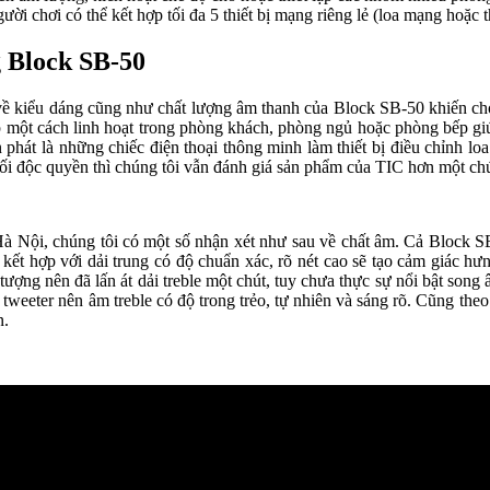
là người chơi có thể kết hợp tối đa 5 thiết bị mạng riêng lẻ (loa mạng ho
g Block SB-50
 về kiểu dáng cũng như chất lượng âm thanh của Block SB-50 khiến cho
up một cách linh hoạt trong phòng khách, phòng ngủ hoặc phòng bếp giú
 phát là những chiếc điện thoại thông minh làm thiết bị điều chỉnh
 độc quyền thì chúng tôi vẫn đánh giá sản phẩm của TIC hơn một chút
Hà Nội, chúng tôi có một số nhận xét như sau về chất âm. Cả Block SB
i kết hợp với dải trung có độ chuẩn xác, rõ nét cao sẽ tạo cảm giác
tượng nên đã lấn át dải treble một chút, tuy chưa thực sự nổi bật son
weeter nên âm treble có độ trong trẻo, tự nhiên và sáng rõ. Cũng theo 
n.