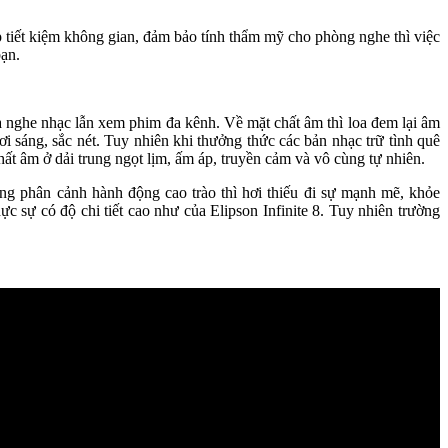
tiết kiệm không gian, đảm bảo tính thẩm mỹ cho phòng nghe thì việc
bạn.
 nghe nhạc lẫn xem phim đa kênh. Về mặt chất âm thì loa đem lại âm
tươi sáng, sắc nét. Tuy nhiên khi thưởng thức các bản nhạc trữ tình quê
ất âm ở dải trung ngọt lịm, ấm áp, truyền cảm và vô cùng tự nhiên.
ng phân cảnh hành động cao trào thì hơi thiếu đi sự mạnh mẽ, khỏe
 sự có độ chi tiết cao như của Elipson Infinite 8. Tuy nhiên trường