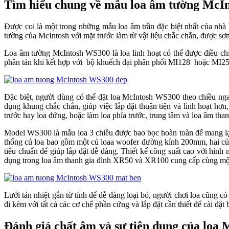
Tìm hiểu chung về mẫu loa âm tường Mc
Được coi là một trong những mẫu loa âm trần đặc biệt nhất của nhà
tường của McIntosh với mặt trước làm từ vật liệu chắc chắn, được sơn
Loa âm tường McIntosh WS300 là loa linh hoạt có thể được điều chỉ
phân tán khi kết hợp với bộ khuếch đại phân phối MI128 hoặc MI254 c
Đặc biệt, người dùng có thể đặt loa McIntosh WS300 theo chiề
dụng khung chắc chắn, giúp việc lắp đặt thuận tiện và linh hoạt hơn,
trước hay loa đứng, hoặc làm loa phía trước, trung tâm và loa âm tha
Model WS300 là mẫu loa 3 chiều được bao bọc hoàn toàn để mang lạ
thống củ loa bao gồm một củ loaa woofer đường kính 200mm, ha
tiêu chuẩn để giúp lắp đặt dễ dàng. Thiết kế công suất cao với hìn
dụng trong loa âm thanh gia đình XR50 và XR100 cung cấp cùng một
Lưới tản nhiệt gắn từ tính để dễ dàng loại bỏ, người chơi loa cũng 
đi kèm với tất cả các cơ chế phần cứng và lắp đặt cần thiết để cài đặt
Đánh giá chất âm và sự tiện dụng của 