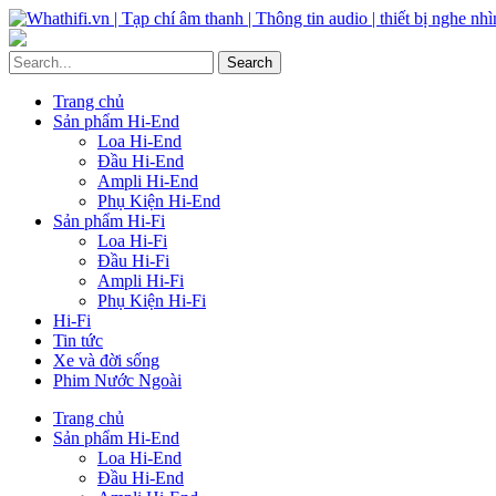
Trang chủ
Sản phẩm Hi-End
Loa Hi-End
Đầu Hi-End
Ampli Hi-End
Phụ Kiện Hi-End
Sản phẩm Hi-Fi
Loa Hi-Fi
Đầu Hi-Fi
Ampli Hi-Fi
Phụ Kiện Hi-Fi
Hi-Fi
Tin tức
Xe và đời sống
Phim Nước Ngoài
Trang chủ
Sản phẩm Hi-End
Loa Hi-End
Đầu Hi-End