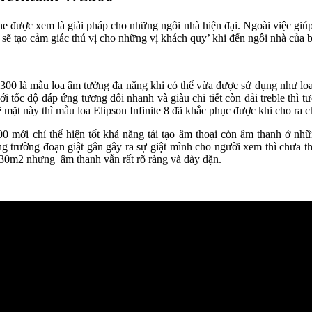
ược xem là giải pháp cho những ngôi nhà hiện đại. Ngoài việc giúp 
 sẽ tạo cảm giác thú vị cho những vị khách qu‎y’ khi đến ngôi nhà của 
S300 là mẫu loa âm tường đa năng khi có thể vừa được sử dụng như loa
với tốc độ đáp ứng tương đối nhanh và giàu chi tiết còn dải treble thì 
ặt này thì mẫu loa Elipson Infinite 8 đã khắc phục được khi cho ra ch
mới chỉ thể hiện tốt khả năng tái tạo âm thoại còn âm thanh ở nhữ
trường đoạn giật gân gây ra sự giật mình cho người xem thì chưa thực
i 30m2 nhưng âm thanh vẫn rất rõ ràng và dày dặn.