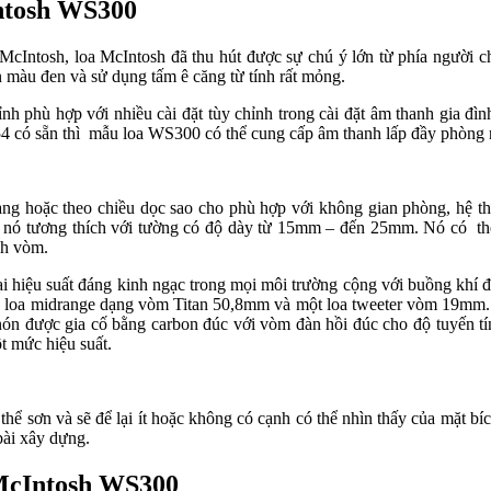
Intosh WS300
 McIntosh, loa McIntosh đã thu hút được sự chú ý lớn từ phía người 
 màu đen và sử dụng tấm ê căng từ tính rất mỏng.
nh phù hợp với nhiều cài đặt tùy chỉnh trong cài đặt âm thanh gia đì
ó sẵn thì mẫu loa WS300 có thể cung cấp âm thanh lấp đầy phòng ng
u ngang hoặc theo chiều dọc sao cho phù hợp với không gian phòng, hệ
 nó tương thích với tường có độ dày từ 15mm – đến 25mm. Nó có thể đo
nh vòm.
i hiệu suất đáng kinh ngạc trong mọi môi trường cộng với buồng khí đ
i củ loa midrange dạng vòm Titan 50,8mm và một loa tweeter vòm 19m
h nón được gia cố bằng carbon đúc với vòm đàn hồi đúc cho độ tuyến tí
 mức hiệu suất.
có thể sơn và sẽ để lại ít hoặc không có cạnh có thể nhìn thấy của mặt 
 bài xây dựng.
loa McIntosh WS300