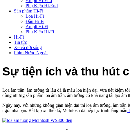
Ampli Hi-End
Phụ Kiện Hi-End
Sản phẩm Hi-Fi
Loa Hi-Fi
Đầu Hi-Fi
Ampli Hi-Fi
Phụ Kiện Hi-Fi
Hi-Fi
Tin tức
Xe và đời sống
Phim Nước Ngoài
Sự tiện ích và thu hu
Loa âm trần, âm tường từ lâu đã là mẫu loa hiện đại, vừa tiết kiệ
dùng những sản phẩm loa âm trần, âm tường có khả năng tái tạo âm 
Ngày nay, với những không gian hiện đại thì loa âm tường, âm trần 
ngôi nhà bạn. Bắt kịp xu thế đó, McIntosh đã tiếp tục trình làng mẫu
l