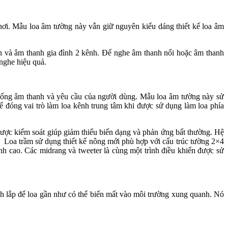
chơi. Mẫu loa âm tường này vẫn giữ nguyên kiểu dáng thiết kế loa âm
nh và âm thanh gia đình 2 kênh. Để nghe âm thanh nổi hoặc âm thanh
he hiệu quả.
 thống âm thanh và yêu cầu của người dùng. Mẫu loa âm tường này sử
́ng vai trò làm loa kênh trung tâm khi được sử dụng làm loa phía
ược kiểm soát giúp giảm thiểu biến dạng và phản ứng bất thường. Hệ
m. Loa trầm sử dụng thiết kế nông mới phù hợp với cấu trúc tường 2×4
nh cao. Các midrang và tweeter là cùng một trình điều khiển được sử
bích lắp để loa gần như có thể biến mất vào môi trường xung quanh. Nó