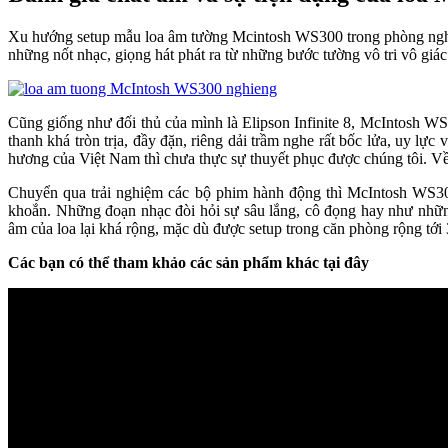
Xu hướng setup mẫu loa âm tường Mcintosh WS300 trong phòng nghe đ
những nốt nhạc, giọng hát phát ra từ những bước tường vô tri vô giác
Cũng giống như đối thủ của mình là Elipson Infinite 8, McIntosh W
thanh khá tròn trịa, đầy đặn, riêng dải trầm nghe rất bốc lửa, uy lực 
hương của Việt Nam thì chưa thực sự thuyết phục được chúng tôi. Về m
Chuyển qua trải nghiệm các bộ phim hành động thì McIntosh WS300 
khoắn. Những đoạn nhạc đòi hỏi sự sâu lắng, cô đọng hay như những 
âm của loa lại khá rộng, mặc dù được setup trong căn phòng rộng tớ
Các bạn có thể tham khảo các sản phẩm khác tại đây