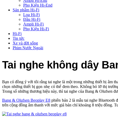
Ampli Hi-End
Phụ Kiện Hi-End
Sản phẩm Hi-Fi
Loa Hi-Fi
Đầu Hi-Fi
Ampli Hi-Fi
Phụ Kiện Hi-Fi
Hi-Fi
Tin tức
Xe và đời sống
Phim Nước Ngoài
Tai nghe không dây Ba
Bạn có đồng ý với tôi rằng tai nghe là một trong những thiết bị âm t
chọn những thiết bị gọn nhẹ có thể đem theo. Không bỏ lỡ thị trường
Trong số những thương hiệu này, thì tai nghe của Bang & Olufsen được đa
Bang & Olufsen Beoplay E8
phiên bản 2 là mẫu tai nghe Bluetooth đươ
trên cộng đồng âm thanh với mức giá bán chỉ khoảng 8 triệu đồng. T