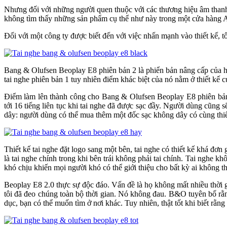
Nhưng đối với những người quen thuộc với các thương hiệu âm thanh, t
không tìm thấy những sản phẩm cụ thể như này trong một cửa hàng A
Đối với một công ty được biết đến với việc nhấn mạnh vào thiết kế, tô
Bang & Olufsen Beoplay E8 phiên bản 2 là phiển bản nâng cấp của hã
tai nghe phiên bản 1 tuy nhiên điểm khác biệt của nó nằm ở thiết kế 
Điểm làm lên thành công cho Bang & Olufsen Beoplay E8 phiên bản 2 n
tới 16 tiếng liên tục khi tai nghe đã được sạc đầy. Người dùn
dây: người dùng có thể mua thêm một đốc sạc không dây có cùng thi
Thiết kế tai nghe đặt logo sang một bên, tai nghe có thiết kế khá đ
là tai nghe chính trong khi bên trái không phải tai chính. Tai nghe
khó chịu khiến mọi người khó có thể giới thiệu cho bất kỳ ai không th
Beoplay E8 2.0 thực sự độc đáo. Vấn đề là họ không mất nhiều thời gian
tôi đã đeo chúng toàn bộ thời gian. Nó không đau. B&O tuyên bố rằ
dục, bạn có thể muốn tìm ở nơi khác. Tuy nhiên, thật tốt khi biết rằn