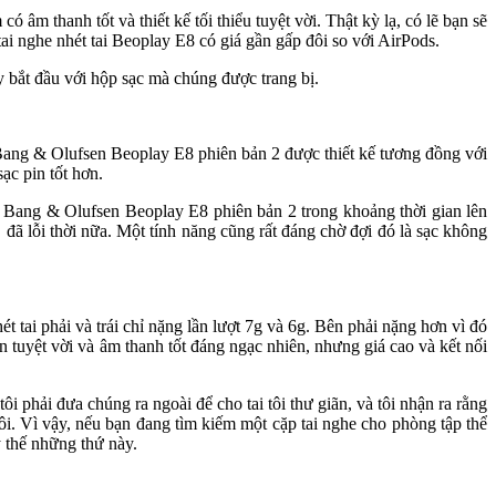
m thanh tốt và thiết kế tối thiểu tuyệt vời. Thật kỳ lạ, có lẽ bạn sẽ
ai nghe nhét tai Beoplay E8 có giá gần gấp đôi so với AirPods.
 bắt đầu với hộp sạc mà chúng được trang bị.
e Bang & Olufsen Beoplay E8 phiên bản 2 được thiết kế tương đồng với
ạc pin tốt hơn.
ụng Bang & Olufsen Beoplay E8 phiên bản 2 trong khoảng thời gian lên
 đã lỗi thời nữa. Một tính năng cũng rất đáng chờ đợi đó là sạc không
t tai phải và trái chỉ nặng lần lượt 7g và 6g. Bên phải nặng hơn vì đó
in tuyệt vời và âm thanh tốt đáng ngạc nhiên, nhưng giá cao và kết nối
ôi phải đưa chúng ra ngoài để cho tai tôi thư giãn, và tôi nhận ra rằng
. Vì vậy, nếu bạn đang tìm kiếm một cặp tai nghe cho phòng tập thể
y thế những thứ này.