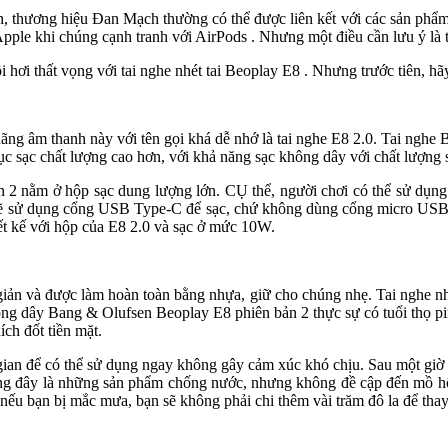
hương hiệu Đan Mạch thường có thể được liên kết với các sản phẩm có â
pple khi chúng cạnh tranh với AirPods . Nhưng một điều cần lưu ý là t
i hơi thất vọng với tai nghe nhét tai Beoplay E8 . Nhưng trước tiên, hãy
ng âm thanh này với tên gọi khá dễ nhớ là tai nghe E8 2.0. Tai ngh
cục sạc chất lượng cao hơn, với khả năng sạc không dây với chất lượng s
ằm ở hộp sạc dung lượng lớn. CỤ thể, người chơi có thể sử d
g cũng sẽ sử dụng cổng USB Type-C để sạc, chứ không dùng cổng micro USB
ết kế với hộp của E8 2.0 và sạc ở mức 10W.
ơn giản và được làm hoàn toàn bằng nhựa, giữ cho chúng nhẹ. Tai nghe nhé
 không dây Bang & Olufsen Beoplay E8 phiên bản 2 thực sự có tuổi thọ p
ích đốt tiền mặt.
 để có thể sử dụng ngay không gây cảm xúc khó chịu. Sau một giờ t
ng đây là những sản phẩm chống nước, nhưng không đề cập đến mồ hôi
g nếu bạn bị mắc mưa, bạn sẽ không phải chi thêm vài trăm đô la để tha