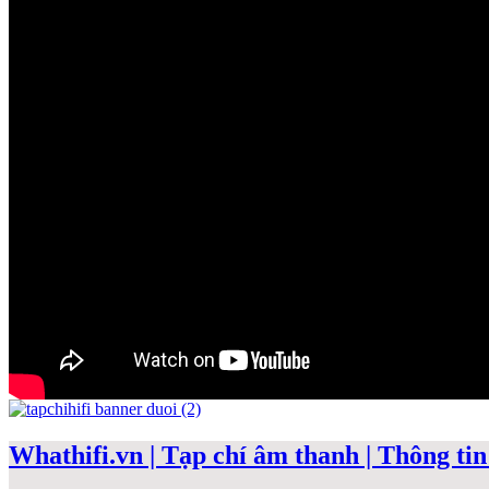
Whathifi.vn | Tạp chí âm thanh | Thông tin 