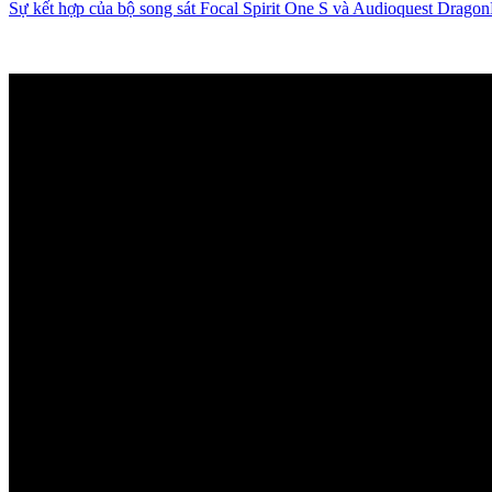
Sự kết hợp của bộ song sát Focal Spirit One S và Audioquest Dragon