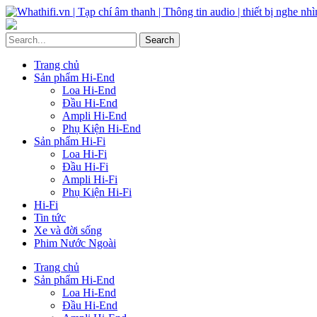
Trang chủ
Sản phẩm Hi-End
Loa Hi-End
Đầu Hi-End
Ampli Hi-End
Phụ Kiện Hi-End
Sản phẩm Hi-Fi
Loa Hi-Fi
Đầu Hi-Fi
Ampli Hi-Fi
Phụ Kiện Hi-Fi
Hi-Fi
Tin tức
Xe và đời sống
Phim Nước Ngoài
Trang chủ
Sản phẩm Hi-End
Loa Hi-End
Đầu Hi-End