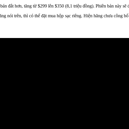
án đắt hơn, tăng từ $299 lên $350 (8,1 triệu đồng). Phiên bản này sẽ 
g nói trên, thì có thể đặt mua hộp sạc riêng. Hiện hãng chưa công bố