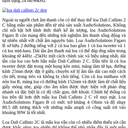
định dạng 24 bit/96kHz.
Ngoài ra người chơi âm thanh còn có thể thay thế loa Dali Callisto 2
C bằng mẫu sản phẩm đến từ nhà sản xuất AudioSolutions, Không
chỉ nổi bật bởi hình thức thiết kế ấn tượng, loa AudioSolutions
Figaro B còn mang đến những trải nghiệm âm thanh sống động và
tự nhiên nhất với chất âm nguyên bản. Loa AudioSolutions Figaro
B sở hữu 2 đường tiếng với 2 củ loa bao gồm 1 củ loa tweeter và 1
củ loa mid-bass. Dải tần âm thanh mà loa có thể đáp ứng nằm trong
khoảng từ 44Hz -25kHz một cách chính xác và hiệu năng nhất, dải
tần của loa cao hơn hẳn mẫu Dali Callisto 2 C. Đầu tiên là củ loa
tweeter được đặt trong một họng kèn mini, màng làm từ lụa, đường
kính 25mm được đặt ở giữa, chuyên xử lý âm tần dải cao một cách
chi tiết, trong trẻo và không bị chói tiếng. Còn củ loa midbass với
nón loa R, màng loa có đường kính 152mm và được làm từ chất liệu
giấy mỏng nhẹ, giúp cho âm trầm được thực hiện với phản ứng
nhanh và đặc biệt là có độ chắc gọn, dứt khoát. Chính hệ thống củ
loa trên đã hơn đứt mẫu loa Dali Callisto 2 C về mọi mặt. Loa
AudioSolutions Figaro B có mức trở kháng 4 Ohms và độ nhạy
89.5 dB tương thích với những mẫu ampli có công suất rơi vào
khoảng 90W là tốt nhất.
Loa Dali Callisto 2C là mẫu loa vẫn còn có nhiều điểm thiếu sót cần
được khắc phục tuy nhiên thì không thể phủ nhận đây là một mẫu