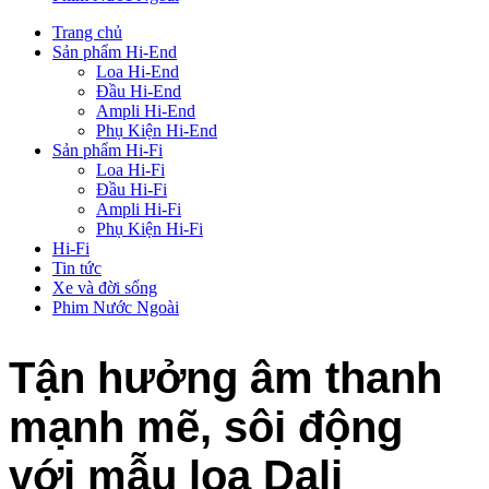
Trang chủ
Sản phẩm Hi-End
Loa Hi-End
Đầu Hi-End
Ampli Hi-End
Phụ Kiện Hi-End
Sản phẩm Hi-Fi
Loa Hi-Fi
Đầu Hi-Fi
Ampli Hi-Fi
Phụ Kiện Hi-Fi
Hi-Fi
Tin tức
Xe và đời sống
Phim Nước Ngoài
Tận hưởng âm thanh
mạnh mẽ, sôi động
với mẫu loa Dali