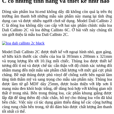
C có những tính năng và thiết kế như nào
Dòng sản phẩm loa hi-end không dây đã không còn quá lạ trên thị
trường âm thanh bởi những mẫu sản phẩm này mang lại tính ứng
dụng cao và được nhiều người chơi sử dụng. Model Dali Callisto 2
C là dòng loa không dây cao cấp với hai sản phẩm chính: mẫu loa
Dali Callisto 2C và loa đứng Callisto 6C. Ở bài viết này chúng tôi
xin giới thiệu là mẫu loa Dali Callisto 2C.
Model Dali Callisto 2C được thiết kế với ngoại hình nhỏ, gọn gàng,
sở hữu kích thước các chiều của loa là 393mm x 200mm x 321mm
và trọng lượng lên tới 10.1kg mỗi chiếc. Thùng loa được thiết kế
tương đối tỉ mỉ và được chế tác cẩn thận với độ chính xác tương đối
nhằm mang đến một mẫu sản phẩm chất lượng với mức giá cực phải
chăng. Bề mặt thùng được phủ vinyl để chống xước bên ngoài làm
tăng tính thẩm mỹ và sang trọng cho mẫu sản phẩm này. Thùng loa
được làm từ gỗ MDF dày 25mm, được hoàn thiện với lớp sơn lì
mang màu đen khói hoặc trắng, dễ dàng hoà hợp với không gian nội
thất ở trong nhà. Bên trong thùng loa, các phần khung giằng được
lắp đặt để tăng thêm độ chắc chắn, hỗ trợ cho thùng loa vốn đã khá
bền chắc. Việc này có tác dụng giảm thiểu đáng kể các cộng hưởng
cùng rung chấn bên trong, từ đó đảm bảo được chất lượng âm thanh
tốt nhất có thể.