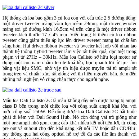
Hệ thống củ loa bao gồm 3 củ loa con với cấu trúc 2.5 đường tiếng:
một driver tweeter màng vòm lụa mềm 29mm, một driver woofer
màng sợi gỗ đường kính 16.5cm và trên cùng là một driver ribbon
tweeter kích thước 17 x 45 mm. Việc trang bị thêm củ loa ribbon
tweeter cũng giảm thiểu áp lực lên driver tweeter mang lại chất âm
sáng hơn. Hai driver ribbon tweeter và tweeter kết hợp với nhau tạo
thành hệ thống hybrid tweeter làm việc rất hiệu quả, đặc biệt trong
phạm vi từ 27Hz – 30kHz. Mẫu loa Callisto sở hữu loại motor sử
dụng một cục nam châm ferrite khá lớn, bọc quanh lõi từ lực làm
bằng vật liệu SMC, nhờ vậy tín hiệu được truyền tải từ ampli rất
trong trẻo và chuẩn xác, rất giống với tín hiệu nguyên bản, đem đến
những trải nghiệm vô cùng chân thực cho người nghe.
Mẫu loa Dali Callisto 2C là mẫu không dây nên được trang bị ampli
class D bên trong mỗi chiếc loa với công suất ampli khá lớn, với
mức công suất 250W. Để dùng được loa Dali Callisto 2C bắt buộc
phải đi kèm với Dali Sound Hub. Nó còn đóng vai trò giống như
một pre ampli nhỏ gọn, cung cấp khá nhiều kết nối tiện lợi, từ cổng
pre-out và subout cho đến khả năng kết nối TV hoặc đầu CD/Blu-
ray thông qua hai cổng optical hỗ trợ tối đa các file âm thanh với