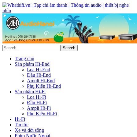
Trang chủ
Sản phẩm Hi-End
Loa Hi-End
Đầu Hi-End
Ampli Hi-End
Phụ Kiện Hi-End
Sản phẩm Hi-Fi
Loa Hi-Fi
Đầu Hi-Fi
Ampli Hi-Fi
Phụ Kiện Hi-Fi
Hi-Fi
Tin tức
Xe và đời sống
Phim Nước Ngoài