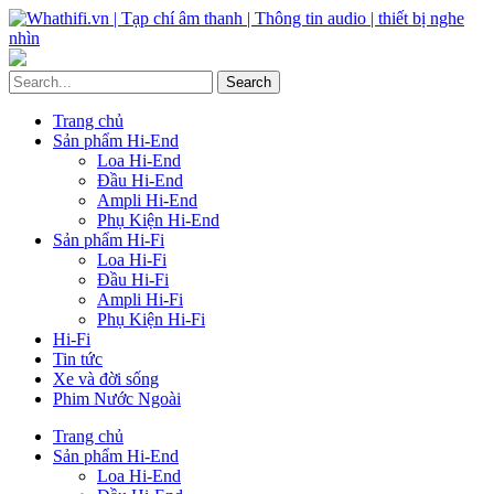
Trang chủ
Sản phẩm Hi-End
Loa Hi-End
Đầu Hi-End
Ampli Hi-End
Phụ Kiện Hi-End
Sản phẩm Hi-Fi
Loa Hi-Fi
Đầu Hi-Fi
Ampli Hi-Fi
Phụ Kiện Hi-Fi
Hi-Fi
Tin tức
Xe và đời sống
Phim Nước Ngoài
Trang chủ
Sản phẩm Hi-End
Loa Hi-End