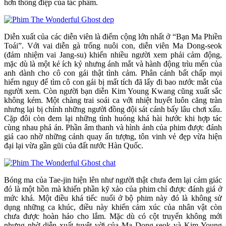
hơn thông điệp của tác phẩm.
Diễn xuất của các diễn viên là điểm cộng lớn nhất ở “Bạn Ma Phiền
Toái”. Với vai diễn gà trống nuôi con, diễn viên Ma Dong-seok
(đảm nhiệm vai Jang-su) khiến nhiều người xem phải cảm động,
mặc dù là một kẻ ích kỷ nhưng ánh mắt và hành động trìu mến của
anh dành cho cô con gái thật tình cảm. Phân cảnh bất chấp mọi
hiểm nguy để tìm cô con gái bị mất tích đã lấy đi bao nước mắt của
người xem. Còn người bạn diễn Kim Young Kwang cũng xuất sắc
không kém. Một chàng trai soái ca với nhiệt huyết luôn căng tràn
nhưng lại bị chính những người đồng đội sát cánh bấy lâu chơi xấu.
Cặp đôi còn đem lại những tình huóng khá hài hước khi hợp tác
cùng nhau phá án. Phần âm thanh và hình ảnh của phim được đánh
giá cao nhờ những cảnh quay ấn tượng, tôn vinh vẻ đẹp vừa hiện
đại lại vừa gần gũi của đất nước Hàn Quốc.
Bóng ma của Tae-jin hiện lên như người thật chưa đem lại cảm giác
đó là một hồn mà khiến phần kỹ xảo của phim chỉ được đánh giá ở
mức khá. Một điều khá tiếc nuối ở bộ phim này đó là không sử
dụng những ca khúc, điều này khiến cảm xúc của nhân vật còn
chưa được hoàn hảo cho lắm. Mặc dù có cột truyến không mới
nhưng nhờ diễn xuất tuyệt vời của Ma Dong-seok và Kim Young