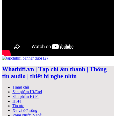
Whathifi.vn | Tạp chí âm thanh | Thông
tin audio | thiết bị nghe nhìn
Trang chủ
Sản phẩm Hi-End
Sản phẩm Hi-Fi
Hi-Fi
Tin tức
Xe và đời sống
Phim Nước Ngoài