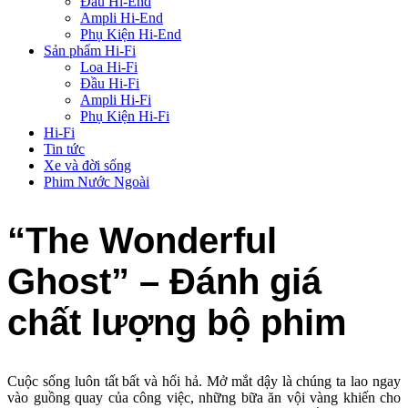
Đầu Hi-End
Ampli Hi-End
Phụ Kiện Hi-End
Sản phẩm Hi-Fi
Loa Hi-Fi
Đầu Hi-Fi
Ampli Hi-Fi
Phụ Kiện Hi-Fi
Hi-Fi
Tin tức
Xe và đời sống
Phim Nước Ngoài
“The Wonderful
Ghost” – Đánh giá
chất lượng bộ phim
Cuộc sống luôn tất bất và hối hả. Mở mắt dậy là chúng ta lao ngay
vào guồng quay của công việc, những bữa ăn vội vàng khiến cho