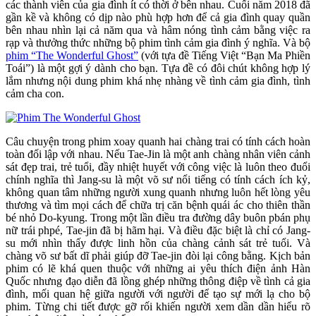
các thành viên của gia đình ít có thời ở bên nhau. Cuối năm 2018 đã
gần kề và không có dịp nào phù hợp hơn để cả gia đình quay quần
bên nhau nhìn lại cả năm qua và hâm nóng tình cảm bằng việc ra
rạp và thưởng thức những bộ phim tình cảm gia đình ý nghĩa. Và bộ
phim “The Wonderful Ghost”
(với tựa đề Tiếng Việt “Bạn Ma Phiền
Toái”) là một gợi ý dành cho bạn. Tựa đề có đôi chút không hợp lý
lắm nhưng nội dung phim khá nhẹ nhàng về tình cảm gia đình, tình
cảm cha con.
Câu chuyện trong phim xoay quanh hai chàng trai có tính cách hoàn
toàn đối lập với nhau. Nếu Tae-Jin là một anh chàng nhân viên cảnh
sát đẹp trai, trẻ tuổi, đầy nhiệt huyết với công việc là luôn theo đuổi
chính nghĩa thì Jang-su là một võ sư nổi tiếng có tính cách ích kỷ,
không quan tâm những người xung quanh nhưng luôn hết lòng yêu
thương và tìm mọi cách để chữa trị căn bệnh quái ác cho thiên thần
bé nhỏ Do-kyung. Trong một lần điều tra đường dây buôn pbán phụ
nữ trái phpé, Tae-jin đã bị hãm hại. Và điều đặc biệt là chỉ có Jang-
su mới nhìn thấy được linh hồn của chàng cảnh sát trẻ tuổi. Và
chàng võ sư bất dĩ phải giúp đỡ Tae-jin đòi lại công bằng. Kịch bản
phim có lẽ khá quen thuộc với những ai yêu thích điện ảnh Hàn
Quốc nhưng đạo diễn đã lồng ghép những thông điệp về tình cả gia
đình, mối quan hệ giữa người với người để tạo sự mới lạ cho bộ
phim. Từng chi tiết được gỡ rối khiến người xem dần dần hiểu rõ