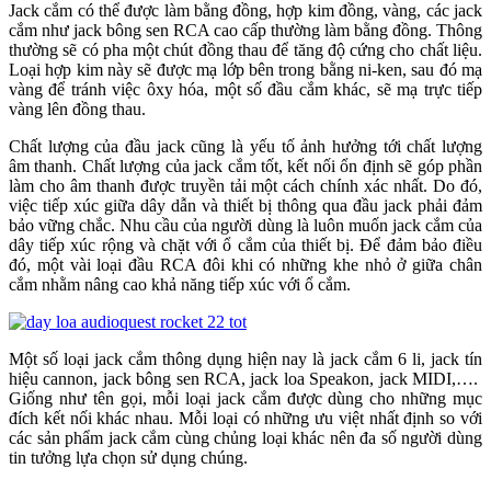
Jack cắm có thể được làm bằng đồng, hợp kim đồng, vàng, các jack
cắm như jack bông sen RCA cao cấp thường làm bằng đồng. Thông
thường sẽ có pha một chút đồng thau để tăng độ cứng cho chất liệu.
Loại hợp kim này sẽ được mạ lớp bên trong bằng ni-ken, sau đó mạ
vàng để tránh việc ôxy hóa, một số đầu cắm khác, sẽ mạ trực tiếp
vàng lên đồng thau.
Chất lượng của đầu jack cũng là yếu tố ảnh hưởng tới chất lượng
âm thanh. Chất lượng của jack cắm tốt, kết nối ổn định sẽ góp phần
làm cho âm thanh được truyền tải một cách chính xác nhất. Do đó,
việc tiếp xúc giữa dây dẫn và thiết bị thông qua đầu jack phải đảm
bảo vững chắc. Nhu cầu của người dùng là luôn muốn jack cắm của
dây tiếp xúc rộng và chặt với ổ cắm của thiết bị. Để đảm bảo điều
đó, một vài loại đầu RCA đôi khi có những khe nhỏ ở giữa chân
cắm nhằm nâng cao khả năng tiếp xúc với ổ cắm.
Một số loại jack cắm thông dụng hiện nay là jack cắm 6 li, jack tín
hiệu cannon, jack bông sen RCA, jack loa Speakon, jack MIDI,….
Giống như tên gọi, mỗi loại jack cắm được dùng cho những mục
đích kết nối khác nhau. Mỗi loại có những ưu việt nhất định so với
các sản phẩm jack cắm cùng chủng loại khác nên đa số người dùng
tin tưởng lựa chọn sử dụng chúng.