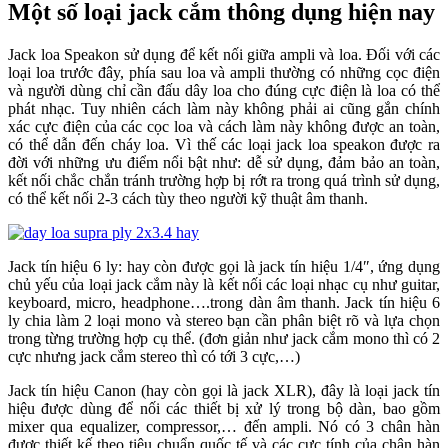
Một số loại jack cắm thông dụng hiện nay
Jack loa Speakon sử dụng để kết nối giữa ampli và loa. Đối với các
loại loa trước đây, phía sau loa và ampli thường có những cọc điện
và người dùng chỉ cần đấu dây loa cho đúng cực điện là loa có thể
phát nhạc. Tuy nhiên cách làm này không phải ai cũng gắn chính
xác cực điện của các cọc loa và cách làm này không được an toàn,
có thể dẫn đến cháy loa. Vì thế các loại jack loa speakon được ra
đời với những ưu điểm nổi bật như: dễ sử dụng, đảm bảo an toàn,
kết nối chắc chắn tránh trường hợp bị rớt ra trong quá trình sử dụng,
có thể kết nối 2-3 cách tùy theo người kỹ thuật âm thanh.
Jack tín hiệu 6 ly: hay còn được gọi là jack tín hiệu 1/4″, ứng dụng
chủ yếu của loại jack cắm này là kết nối các loại nhạc cụ như guitar,
keyboard, micro, headphone….trong dàn âm thanh. Jack tín hiệu 6
ly chia làm 2 loại mono và stereo bạn cần phân biệt rõ và lựa chọn
trong từng trường hợp cụ thể. (đơn giản như jack cắm mono thì có 2
cực nhưng jack cắm stereo thì có tới 3 cực,…)
Jack tín hiệu Canon (hay còn gọi là jack XLR), đây là loại jack tín
hiệu được dùng để nối các thiết bị xử lý trong bộ dàn, bao gồm
mixer qua equalizer, compressor,… đến ampli. Nó có 3 chân hàn
được thiết kế theo tiêu chuẩn quốc tế và các cực tính của chân hàn