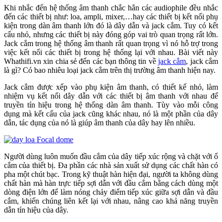
Khi nhắc đến hệ thống âm thanh chắc hẳn các audiophile đều nhắc
đến các thiết bị như: loa, ampli, mixer,…hay các thiết bị kết nối phụ
kiện trong dàn âm thanh lớn đó là dây dẫn và jack cắm. Tuy có kết
cấu nhỏ, nhưng các thiết bị này đóng góp vai trò quan trọng rất lớn.
Jack cắm trong hệ thống âm thanh rất quan trọng vì nó hỗ trợ trong
việc kết nối các thiết bị trong hệ thống lại với nhau. Bài viết này
Whathifi.vn xin chia sẻ đến các bạn thông tin về
jack cắm
, jack cắm
là gì? Có bao nhiêu loại jack cắm trên thị trường âm thanh hiện nay.
Jack cắm được xếp vào phụ kiện âm thanh, có thiết kế nhỏ, làm
nhiệm vụ kết nối dây dẫn với các thiết bị âm thanh với nhau để
truyền tín hiệu trong hệ thống dàn âm thanh. Tùy vào mỗi công
dụng mà kết cấu của jack cũng khác nhau, nó là một phần của dây
dẫn, tác dụng của nó là giúp âm thanh của dây hay lên nhiều.
Người dùng luôn muốn đầu cắm của dây tiếp xúc rộng và chặt với ổ
cắm của thiết bị. Đa phần các nhà sản xuất sử dụng các chất hàn có
pha một chút bạc. Trong kỹ thuật hàn hiện đại, người ta không dùng
chất hàn mà hàn trực tiếp sợi dẫn với đầu cắm bằng cách dùng một
dòng điện lớn để làm nóng chảy điểm tiếp xúc giữa sợi dẫn và đầu
cắm, khiến chúng liên kết lại với nhau, nâng cao khả năng truyền
dẫn tín hiệu của dây.