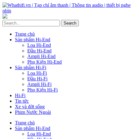
Trang chủ
Sản phẩm Hi-End
Loa Hi-End
Đầu Hi-End
Ampli Hi-End
Phụ Kiện Hi-End
Sản phẩm Hi-Fi
Loa Hi-Fi
Đầu Hi-Fi
Ampli Hi-Fi
Phụ Kiện Hi-Fi
Hi-Fi
Tin tức
Xe và đời sống
Phim Nước Ngoài
Trang chủ
Sản phẩm Hi-End
Loa Hi-End