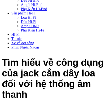
Đầu Hi-End
Ampli Hi-End
Phụ Kiện Hi-End
Sản phẩm Hi-Fi
Loa Hi-Fi
Đầu Hi-Fi
Ampli Hi-Fi
Phụ Kiện Hi-Fi
Hi-Fi
Tin tức
Xe và đời sống
Phim Nước Ngoài
Tìm hiểu về công dụng
của jack cắm dây loa
đối với hệ thống âm
thanh