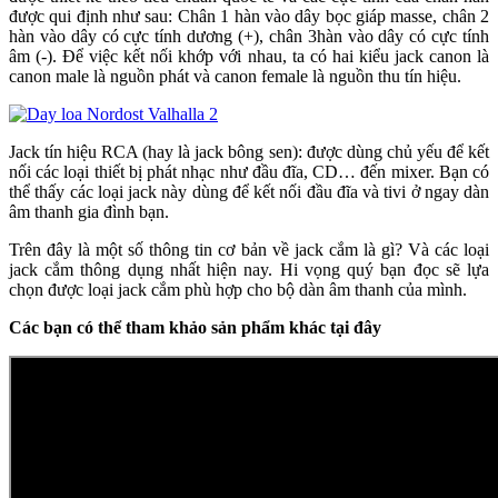
được qui định như sau: Chân 1 hàn vào dây bọc giáp masse, chân 2
hàn vào dây có cực tính dương (+), chân 3hàn vào dây có cực tính
âm (-). Để việc kết nối khớp với nhau, ta có hai kiểu jack canon là
canon male là nguồn phát và canon female là nguồn thu tín hiệu.
Jack tín hiệu RCA (hay là jack bông sen): được dùng chủ yếu để kết
nối các loại thiết bị phát nhạc như đầu đĩa, CD… đến mixer. Bạn có
thể thấy các loại jack này dùng để kết nối đầu đĩa và tivi ở ngay dàn
âm thanh gia đình bạn.
Trên đây là một số thông tin cơ bản về jack cắm là gì? Và các loại
jack cắm thông dụng nhất hiện nay. Hi vọng quý bạn đọc sẽ lựa
chọn được loại jack cắm phù hợp cho bộ dàn âm thanh của mình.
Các bạn có thể tham khảo sản phẩm khác tại đây