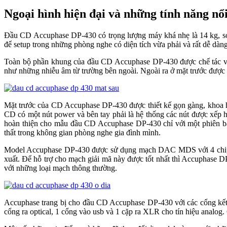
Ngoại hình hiện đại và những tính năng n
Đầu CD Accuphase DP-430 có trọng lượng máy khá nhẹ là 14 kg, sở hữu
để setup trong những phòng nghe có diện tích vừa phải và rất dễ dà
Toàn bộ phần khung của đầu CD Accuphase DP-430 được chế tác v
như những nhiễu âm từ trường bên ngoài. Ngoài ra ở mặt trước được gắn
Mặt trước của CD Accuphase DP-430 được thiết kế gọn gàng, khoa học b
CD có một nút power và bên tay phải là hệ thống các nút được xếp hàng 
hoàn thiện cho mẫu đầu CD Accuphase DP-430 chỉ với một phiên bả
thất trong không gian phòng nghe gia đình mình.
Model Accuphase DP-430 được sử dụng mạch DAC MDS với 4 chip D/A
xuất. Để hỗ trợ cho mạch giải mã này được tốt nhất thì Accuphase
với những loại mạch thông thường.
Accuphase trang bị cho đầu CD Accuphase DP-430 với các cổng kết
cổng ra optical, 1 cổng vào usb và 1 cặp ra XLR cho tín hiệu anal