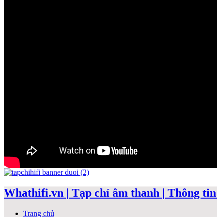
Whathifi.vn | Tạp chí âm thanh | Thông tin 
Trang chủ