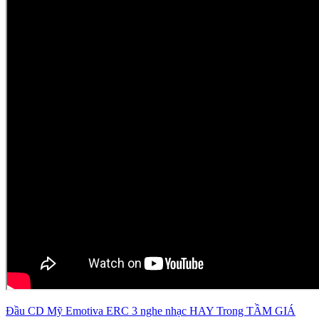
Đầu CD Mỹ Emotiva ERC 3 nghe nhạc HAY Trong TẦM GIÁ