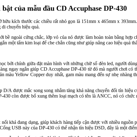
ổi bật của mẫu đầu CD Accuphase DP-430
 kích thước các chiều rất nhỏ gọn là 151mm x 465mm x 393mm. Model n
ng di chuyển hiệu quả.
ới bề ngoài cứng chắc, lớp vỏ của nó được làm hoàn toàn bằng hợp 
 một tấm kim loại để che chắn cũng như giúp nâng cao hiệu quả thẩm
ởi chính giữa đặt màn hình với những chữ số đèn led, người dùng dê
ngay ngắn giúp CD Accuphase DP-430 từ đó mà người chơi có thể sử 
n màu Yellow Copper duy nhất, gam màu mang đến sự nhẹ nhàng than
 được mắc song song nhằm tăng khả năng chuyển đổi tín hiệu của đ
 DP-430 còn được bổ xung thêm loại mạch có tên là ANCC, nó có chức
 nối khá đang dạng, giúp khách hàng tiếp cận được với nhiều nguồn phá
og. Cổng USB này của DP-430 có thể nhận tín hiệu DSD, đây là một đ