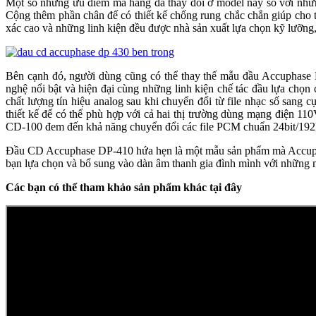
Một số những ưu điểm mà hãng đã thay đổi ở model này so với 
Cộng thêm phần chân đế có thiết kế chống rung chắc chắn giúp
xác cao và những linh kiện đều được nhà sản xuất lựa chọn kỹ lưỡng
Bên cạnh đó, người dùng cũng có thể thay thế mẫu đầu Accuphase
nghệ nổi bật và hiện đại cùng những linh kiện chế tác đầu l
chất lượng tín hiệu analog sau khi chuyển đổi từ file nhạc số sang
thiết kế để có thể phù hợp với cả hai thị trường dùng mạng điện 11
CD-100 đem đến khả năng chuyển đổi các file PCM chuẩn 24bit/192kHz c
Đầu CD Accuphase DP-410 hứa hẹn là một mẫu sản phẩm mà Accuphase ma
bạn lựa chọn và bổ sung vào dàn âm thanh gia đình mình với nhữn
Các bạn có thể tham khảo sản phẩm khác tại đây