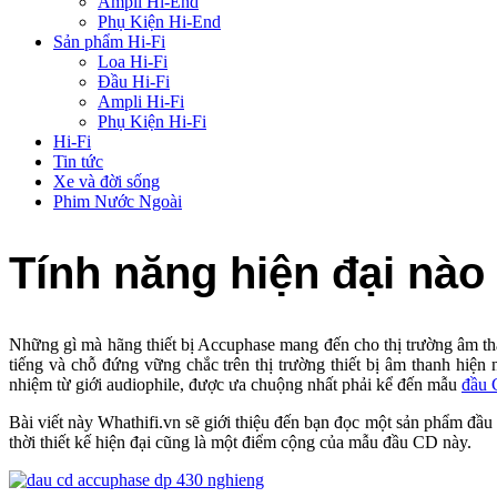
Ampli Hi-End
Phụ Kiện Hi-End
Sản phẩm Hi-Fi
Loa Hi-Fi
Đầu Hi-Fi
Ampli Hi-Fi
Phụ Kiện Hi-Fi
Hi-Fi
Tin tức
Xe và đời sống
Phim Nước Ngoài
Tính năng hiện đại nà
Những gì mà hãng thiết bị Accuphase mang đến cho thị trường âm
tiếng và chỗ đứng vững chắc trên thị trường thiết bị âm thanh hiện 
nhiệm từ giới audiophile, được ưa chuộng nhất phải kể đến mẫu
đầu 
Bài viết này Whathifi.vn sẽ giới thiệu đến bạn đọc một sản phâ
thời thiết kế hiện đại cũng là một điểm cộng của mẫu đầu CD này.