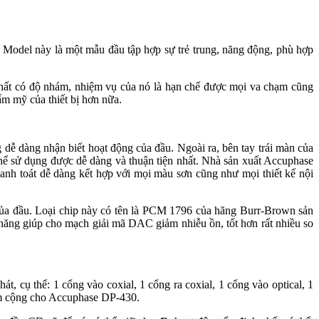
ày là một mẫu đầu tập hợp sự trẻ trung, năng động, phù hợp
chất có độ nhám, nhiệm vụ của nó là hạn chế được mọi va chạm cũng
 mỹ của thiết bị hơn nữa.
̃ dàng nhận biết hoạt động của đầu. Ngoài ra, bên tay trái màn của
dụng được dễ dàng và thuận tiện nhất. Nhà sản xuất Accuphase
h toát dễ dàng kết hợp với mọi màu sơn cũng như mọi thiết kế nội
ầu. Loại chip này có tên là PCM 1796 của hãng Burr-Brown sản
 năng giúp cho mạch giải mã DAC giảm nhiễu ồn, tốt hơn rất nhiều so
t, cụ thể: 1 cổng vào coxial, 1 cổng ra coxial, 1 cổng vào optical, 1
iểm cộng cho Accuphase DP-430.