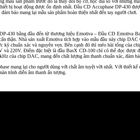
những mẫu sản phẩm trước đó là thay đổi bộ cơ, hộc đĩa so với nhữ
 cho thiết bị hoạt động được ổn định nhất. Đầu CD Accuphase DP-43
, đảm bảo mang lại mẫu sản phẩm hoàn thiện nhất đến tay người chơi.
 DP-430 bằng đầu đến từ thương hiệu Emotiva – Đầu CD Emotiva Ba
ựa chọn cẩn thận. Nhà sản xuất Emotiva tích hợp vào mẫu đầu này 
 cực kỳ chuẩn xác và nguyên vẹn. Bên cạnh đó thì méo hài tổng củ
0V và 220V. Điểm đặc biệt là đầu BasX CD-100 chỉ có thể đọc đượ
ủa chip DAC, mang đến chất lượng âm thanh chuẩn xác, đảm bảo làm
ng lại cho người dùng với chất âm tuyệt vời nhất. Với thiết kế đơn 
g màn trình diễn âm thanh ấn tượng.