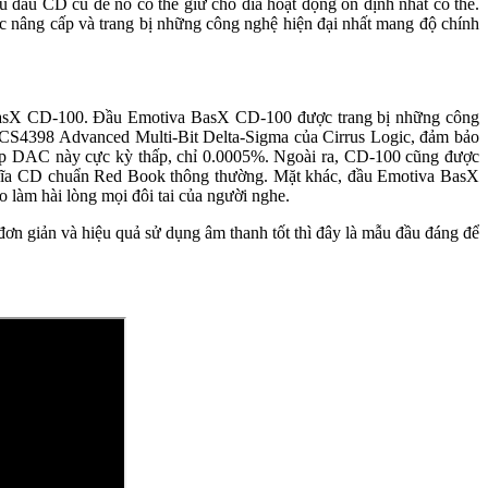
ng mẫu đầu CD cũ để nó có thể giữ cho đĩa hoạt động ổn định nhất có thể.
0 được nâng cấp và trang bị những công nghệ hiện đại nhất mang độ chính
sX CD-100. Đầu Emotiva BasX CD-100 được trang bị những công
chip DAC CS4398 Advanced Multi-Bit Delta-Sigma của Cirrus Logic, đảm bảo
a chip DAC này cực kỳ thấp, chỉ 0.0005%. Ngoài ra, CD-100 cũng được
c đĩa CD chuẩn Red Book thông thường. Mặt khác, đầu Emotiva BasX
 hài lòng mọi đôi tai của người nghe.
giản và hiệu quả sử dụng âm thanh tốt thì đây là mẫu đầu đáng để