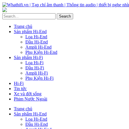
Trang chủ
Sản phẩm Hi-End
Loa Hi-End
Đầu Hi-End
Ampli Hi-End
Phụ Kiện Hi-End
Sản phẩm Hi-Fi
Loa Hi-Fi
Đầu Hi-Fi
Ampli Hi-Fi
Phụ Kiện Hi-Fi
Hi-Fi
Tin tức
Xe và đời sống
Phim Nước Ngoài
Trang chủ
Sản phẩm Hi-End
Loa Hi-End
Đầu Hi-End