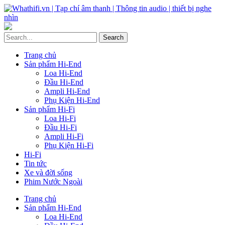
Trang chủ
Sản phẩm Hi-End
Loa Hi-End
Đầu Hi-End
Ampli Hi-End
Phụ Kiện Hi-End
Sản phẩm Hi-Fi
Loa Hi-Fi
Đầu Hi-Fi
Ampli Hi-Fi
Phụ Kiện Hi-Fi
Hi-Fi
Tin tức
Xe và đời sống
Phim Nước Ngoài
Trang chủ
Sản phẩm Hi-End
Loa Hi-End