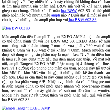
lại rất tuyệt vời. Tuy nhiên bài viết này chúng tôi không đưa các bạn
đi tìm hiểu những sản phẩm nhà B&W mà viết về khả năng phối
ghép của chúng. Chính xác là mẫu
loa B&W
602 S3 có thể phối
ghép hoàn hảo với những mẫu
ampli
nào ? Dưới đây là một số gợi ý
cho bạn về những mẫu ampli phù hợp với
loa B&W 602 S3
.
Mẫu ampli đầu tiên là ampli Tangent EXEO AMP là một mẫu ampli
có thể đồng hành tốt với loa B&W 602 S3. EXEO AMP sở hữu
mức công suất khá ấn tượng ở mức rất vừa phải với60 watt ở trở
kháng 8 Ohm và 100 watt ở trở kháng 4 Ohm. Mạch khuếch đại
được sử dụng trong sản phẩm này là mạch class D với ưu điểm lớn
là hiệu suất cao cùng mức tiêu thụ điện năng cực thấp. Về mặt kết
nối, ampli Tangent EXEO AMP được trang bị 4 đường vào line-
level và 1 đường vào phono cho mâm đĩa than. Model này hỗ trợ cả
kim MM lẫn kim MC vốn chỉ gặp ở những thiết kế âm thanh cao
cấp hơn. Đầu ra của thiết bị này cũng không quá phức tạp với bốn
cặp cọc loa phân vùng A/B. Nhiệm vụ chính của các đường pre-out
là giúp người dùng có thể phối ghép nhanh với power-amp mạnh
hơn, rec-out để cắm máy ghi âm và sub-out để cắm loa woofer.
Model này thực sự rất tương thích và phối ghép hiệu quả với mẫu
loa B&W 602 S3.