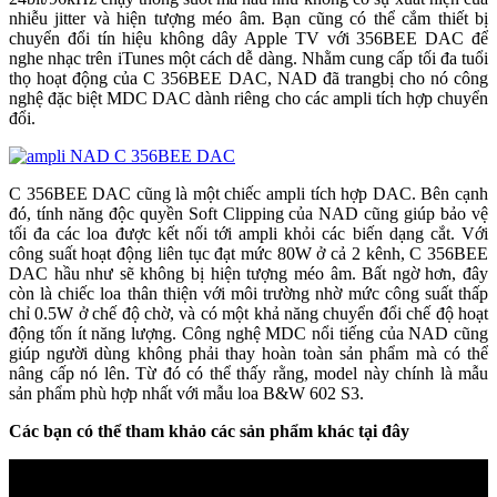
nhiễu jitter và hiện tượng méo âm. Bạn cũng có thể cắm thiết bị
chuyển đổi tín hiệu không dây Apple TV với 356BEE DAC để
nghe nhạc trên iTunes một cách dễ dàng. Nhằm cung cấp tối đa tuổi
thọ hoạt động của C 356BEE DAC, NAD đã trangbị cho nó công
nghệ đặc biệt MDC DAC dành riêng cho các ampli tích hợp chuyển
đổi.
C 356BEE DAC cũng là một chiếc ampli tích hợp DAC. Bên cạnh
đó, tính năng độc quyền Soft Clipping của NAD cũng giúp bảo vệ
tối đa các loa được kết nối tới ampli khỏi các biến dạng cắt. Với
công suất hoạt động liên tục đạt mức 80W ở cả 2 kênh, C 356BEE
DAC hầu như sẽ không bị hiện tượng méo âm. Bất ngờ hơn, đây
còn là chiếc loa thân thiện với môi trường nhờ mức công suất thấp
chỉ 0.5W ở chế độ chờ, và có một khả năng chuyển đổi chế độ hoạt
động tốn ít năng lượng. Công nghệ MDC nổi tiếng của NAD cũng
giúp người dùng không phải thay hoàn toàn sản phẩm mà có thể
nâng cấp nó lên. Từ đó có thể thấy rằng, model này chính là mẫu
sản phẩm phù hợp nhất với mẫu loa B&W 602 S3.
Các bạn có thể tham khảo các sản phẩm khác tại đây