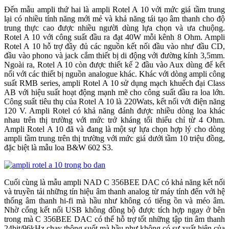
Đến mẫu ampli thứ hai là ampli Rotel A 10 với mức giá tầm trung
lại có nhiều tính năng mới mẻ và khả năng tái tạo âm thanh cho độ
trung thực cao được nhiều người dùng lựa chọn và ưa chuộng.
Rotel A 10 với công suất đầu ra đạt 40W mỗi kênh 8 Ohm. Ampli
Rotel A 10 hỗ trợ đầy đủ các nguồn kết nối đầu vào như đầu CD,
đầu vào phono và jack cắm thiết bị di động với đường kính 3,5mm.
Ngoài ra, Rotel A 10 còn được thiết kế 2 đầu vào Aux dùng để kết
nối với các thiết bị nguồn analogue khác. Khác với dòng ampli công
suất RMB series, ampli Rotel A 10 sử dụng mạch khuếch đại Class
AB với hiệu suất hoạt động mạnh mẽ cho công suất đầu ra loa lớn.
Công suất tiêu thụ của Rotel A 10 là 220Wats, kết nối với điện năng
120 V. Ampli Rotel có khả năng đánh được nhiều dòng loa khác
nhau trên thị trường với mức trở kháng tối thiểu chỉ từ 4 Ohm.
Ampli Rotel A 10 đã và đang là một sự lựa chọn hợp lý cho dòng
ampli tầm trung trên thị trường với mức giá dưới tầm 10 triệu đồng,
đặc biệt là mẫu loa B&W 602 S3.
Cuối cùng là mẫu ampli NAD C 356BEE DAC có khả năng kết nối
và truyền tải những tín hiệu âm thanh analog từ máy tính đến với hệ
thống âm thanh hi-fi mà hầu như không có tiếng ồn và méo âm.
Nhờ cổng kết nối USB không đồng bộ được tích hợp ngay ở bên
trong mà C 356BEE DAC có thể hỗ trợ tốt những tập tin âm thanh
24bit/96kHz chạy thông suốt mà hầu như không có sự xuất hiện của