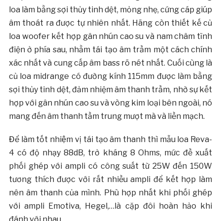
loa làm bằng sợi thủy tinh dệt, mỏng nhẹ, cứng cáp giúp
âm thoát ra được tự nhiên nhất. Hãng còn thiết kế củ
loa woofer kết hợp gân nhún cao su và nam châm tĩnh
điện ở phía sau, nhằm tái tạo âm trầm một cách chính
xác nhất và cung cấp âm bass rõ nét nhất. Cuối cùng là
củ loa midrange có đường kính 115mm được làm bằng
sợi thủy tinh dệt, đảm nhiệm âm thanh trầm, nhờ sự kết
hợp với gân nhún cao su và vòng kim loại bên ngoài, nó
mang đến âm thanh tầm trung mượt mà và liền mạch.
Để làm tốt nhiệm vị tái tạo âm thanh thì mẫu loa Reva-
4 có độ nhạy 88dB, trở kháng 8 Ohms, mức đề xuất
phối ghép với ampli có công suất từ 25W đến 150W
tương thích được với rất nhiều ampli để kết hợp làm
nên âm thanh của mình. Phù hợp nhất khi phối ghép
với ampli Emotiva, Hegel,…là cặp đôi hoàn hảo khi
đánh với nhau.