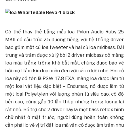
Có thể thay thế bằng mẫu loa Pylon Audio Ruby 25
MKII có cấu trúc 2.5 đường tiếng, với hệ thống driver
bao gồm một củ loa tweeter và hai củ loa midbass. Dải
trung và trầm được xử lý bởi 2 driver midbass có màng
loa màu trắng trông khá bắt mắt, chúng được bảo vệ
bởi một tấm kim loại màu đen với các ô lưới nhỏ. Hai củ
loa này có tên là PSW 17.8 EXA, màng loa được làm từ
một loại vật liệu đặc biệt – Endumax, nó được làm từ
một loại Polyetylen với lượng phân tử siêu cao, có độ
bền cao, cứng gấp 10 lần thép nhưng trọng lượng lại
rất nhỏ. Bổ trợ cho 2 driver này là một bass reflex hình
chữ nhật ở mặt trước, người dùng hoàn toàn không
cần phải lo về vị trí đặt loa mà vẫn có được âm trầm như