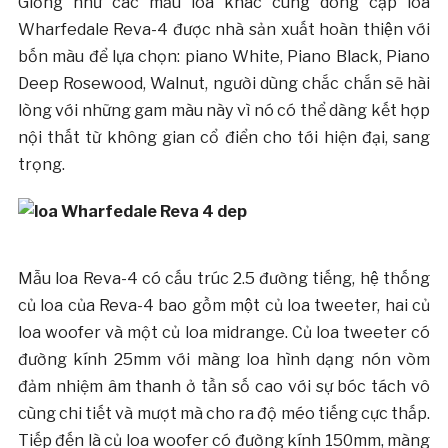
Giống như các mẫu loa khác cùng dòng cặp loa
Wharfedale Reva-4 được nhà sản xuất hoàn thiện với
bốn màu để lựa chọn: piano White, Piano Black, Piano
Deep Rosewood, Walnut, người dùng chắc chắn sẽ hài
lòng với những gam màu này vì nó có thể dàng kết hợp
nội thất từ không gian cổ điển cho tới hiện đại, sang
trọng.
Mẫu loa Reva-4 có cấu trúc 2.5 đường tiếng, hệ thống
củ loa của Reva-4 bao gồm một củ loa tweeter, hai củ
loa woofer và một củ loa midrange. Củ loa tweeter có
đường kính 25mm với màng loa hình dạng nón vòm
đảm nhiệm âm thanh ở tần số cao với sự bóc tách vô
cùng chi tiết và mượt mà cho ra độ méo tiếng cực thấp.
Tiếp đến là củ loa woofer có đường kính 150mm, màng