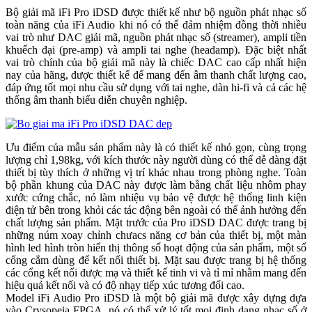
Bộ giải mã iFi Pro iDSD được thiết kế như bộ nguồn phát nhạc số
toàn năng của iFi Audio khi nó có thể đảm nhiệm đồng thời nhiều
vai trò như DAC giải mã, nguồn phát nhạc số (streamer), ampli tiền
khuếch đại (pre-amp) và ampli tai nghe (headamp). Đặc biệt nhất
vai trò chính của bộ giải mã này là chiếc DAC cao cấp nhất hiện
nay của hãng, được thiết kế để mang đến âm thanh chất lượng cao,
đáp ứng tốt mọi nhu cầu sử dụng với tai nghe, dàn hi-fi và cả các hệ
thống âm thanh biểu diễn chuyên nghiệp.
Ưu điểm của mẫu sản phẩm này là có thiết kế nhỏ gọn, cùng trọng
lượng chỉ 1,98kg, với kích thước này người dùng có thể dễ dàng đặt
thiết bị tùy thích ở những vị trí khác nhau trong phòng nghe. Toàn
bộ phần khung của DAC này được làm bằng chất liệu nhôm phay
xước cứng chắc, nó làm nhiệu vụ bảo vệ được hệ thống linh kiện
điện tử bên trong khỏi các tác động bên ngoài có thể ảnh hưởng đến
chất lượng sản phẩm. Mặt trước của Pro iDSD DAC được trang bị
những núm xoay chỉnh chưacs năng cơ bản của thiết bị, một màn
hình led hình tròn hiển thị thông số hoạt động của sản phẩm, một số
cổng cắm dùng để kết nối thiết bị. Mặt sau được trang bị hệ thống
các cổng kết nối được mạ và thiết kế tinh vi và tỉ mỉ nhằm mang đến
hiệu quả kết nối và có độ nhạy tiếp xúc tương đối cao.
Model iFi Audio Pro iDSD là một bộ giải mã được xây dựng dựa
vào Crysopeia FPGA, nó có thể xử lý tốt mọi định dạng nhạc số ở