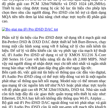
độ phân giải cao PCM 32bit/768kHz và DSD 1024 (49,2MHz).
Thiết bị này cũng được trang bị các bộ lọc tín hiệu cho phép lựa
chọn theo nhu cầu người dùng. Pro iDSD còn hỗ trợ cả định dạng
MQA tiên tiến đem lại khả năng chơi nhạc trực tuyến độ phân giải
cao.
Phần xử lý tín hiệu của Pro iDSD được sử dụng tới 4 mạch giải mã
Bit-Perfect DSD & DXD DAC được thiết kế bởi Burr-Brown, chạy
trong một cấu hình song song với 8 luồng xử lý cho mỗi kênh tín
hiệu. Để xử lý và điều khiển các tác vụ phức tạp của mạch kỹ thuật
số, iFi Audio Pro iDSD sử dụng vi xử lý XMOS XU216 X-Core
200 Series 16 Core với hiệu năng tối đa lên tới 2.000 MIPS. Nhờ
vậy mà người dùng sẽ nhận được mọi chi tiết nhỏ nhất và ngắn nhất
trong bản nhạc với thời gian đáp ứng gần như ngay lập tức.
Bên cạnh đó, việc giải mã tín hiệu số thông qua các đầu vào digital,
iFi Audio Pro iDSD cũng có thể trực tiếp đóng vai trò là một nguồn
phát nhạc số thông qua kết nối mạng. Model này có thể stream nhạc
qua mạng từ các nguồn lưu trữ như NAS hoặc phát nhạc trực tuyến
với độ phân giải cao tới PCM 32bit/192kHz, DSD 64. Nhà sản xuất
còn tích hợp đầy đủ các giao thức quân trọng trên thiết bị này như:
Ethernet, DLNA hay kết nối không dây thông qua Wi-Fi, Airplay…
Bộ giải mã iFi Pro iDSD DAC ngoài đóng vai trò phát nhạc và giải
mã, iFi Audio Pro iDSD còn là một pre-amp với mạch tiền khuếch