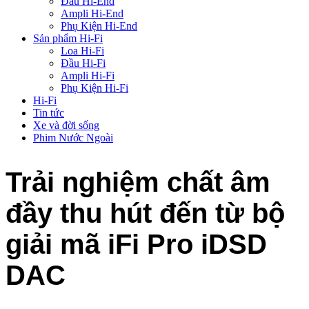
Đầu Hi-End
Ampli Hi-End
Phụ Kiện Hi-End
Sản phẩm Hi-Fi
Loa Hi-Fi
Đầu Hi-Fi
Ampli Hi-Fi
Phụ Kiện Hi-Fi
Hi-Fi
Tin tức
Xe và đời sống
Phim Nước Ngoài
Trải nghiệm chất âm
đầy thu hút đến từ bộ
giải mã iFi Pro iDSD
DAC