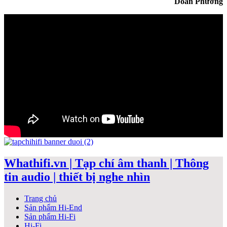
Doãn Phương
Whathifi.vn | Tạp chí âm thanh | Thông
tin audio | thiết bị nghe nhìn
Trang chủ
Sản phẩm Hi-End
Sản phẩm Hi-Fi
Hi-Fi