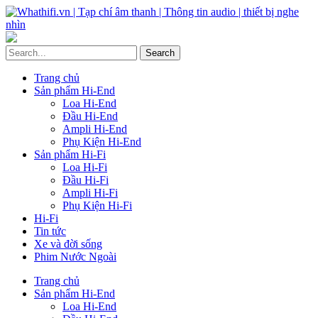
Trang chủ
Sản phẩm Hi-End
Loa Hi-End
Đầu Hi-End
Ampli Hi-End
Phụ Kiện Hi-End
Sản phẩm Hi-Fi
Loa Hi-Fi
Đầu Hi-Fi
Ampli Hi-Fi
Phụ Kiện Hi-Fi
Hi-Fi
Tin tức
Xe và đời sống
Phim Nước Ngoài
Trang chủ
Sản phẩm Hi-End
Loa Hi-End