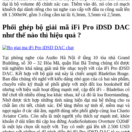
đại là bộ volume độ chính xác cao. Thêm vào đó, nó còn có mạch
khuếch đại dành riêng cho tai nghe cao cấp với đầu ra công suất lên
tới 1.500mW, gồm 3 cổng cắm tai là: 6,3mm, 3,5mm và 2,5mm.
Phối ghép bộ giải mã iFi Pro iDSD DAC
như thế nào thì hiệu quả ?
Tại phòng nghe của Audio Hà Nội ở tầng 10 tòa nhà Grand
Building, số 30 – 32 Hòa Mã, quận Hai Bà Trưng chúng tôi được
trải nghiệm khả năng giải mã file nhạc tuyệt vời của iFi Pro iDSD
DAC. Kết hợp với bộ giải mã này là chiếc ampli Bladelius Brage.
Ban đầu chúng tôi nghĩ với kiểu dáng nhỏ gọn của cả hai sản phẩm,
chuyên viên kỹ thuật sẽ phối ghép với một đôi loa bookshelf thế
nhưng với hiệu suất hoạt động mạnh mẽ, cặp đôi iFi – Bladelius có
thể chơi tốt nhiều dòng loa khác nhau, kể cả đó là loa floorstanding.
Nhờ được tích hợp những tính năng hiện đại mà hệ thống cho ra
chất âm chi tiết, chính xác. Để tăng thêm sự tinh tế, mềm mại và
ngọt ngào ở các dải âm, người dùng nên phối ghép cùng loa Chario
Aviator Cielo. Còn nếu là một người yêu thích sự mạnh mẽ, khỏe
khoắn ở dải trầm thì cặp loa đứng AudioSolutions Overture O204F
là một lựa chọn rất tuyệt vời. Tuy có mức giá lên tới 2.500 USD
nhưng với những gì đã trình diễn thì iFi Pro iDSD DAC tỏ ra vượt