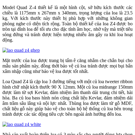
Model Quad Z-4 thiết kế là một hình cột, sở hữu kích thước các
chiều là 1175mm x 267mm x 340mm, trọng lượng của loa là 23.5
kg. Với kích thước này thiết bị phù hợp với những không gian
phòng nghe có diện tích rộng. Toàn bộ thiết kế của loa Z4 được bo
tròn tại đỉnh loa để tối ưu cho đặc tính âm học, nhờ vậy mà triệt tiêu
sóng đứng và tránh được hiện tượng nhiễu âm gây ra khi loa hoạt
động.
Mặt trước của loa được trang bị tấm ê căng nhằm che chắn bụi cho
mẫu sản phẩm này, đồng thời bảo vệ củ loa tránh được mọi bụi bẩn
xâm nhập cũng như bảo vệ loa được tốt nhất.
Loa Quad Z4 là cặp loa 3 đường tiếng với một củ loa tweeter ribbon
hình chữ nhật kích thước 90 X 12mm. Một củ loa midrange 150mm
được làm từ sợi Kevlar, đảm nhiệm âm thanh dải trung chi tiết, hài
hòa. Ba củ loa bass hình nón cũng chất liệu Kevlar, đảm nhiệm dải
âm trầm sâu lắng và nội lực nhất. Thùng loa được làm từ gỗ MDF,
chất liệu gỗ này giúp bảo vệ cho toàn bộ hệ thống củ loa bên trong
tránh được các tác động tiêu cực bên ngoài ảnh hưởng đến loa.
Nhà sản xuất hoàn thiện loa có 3 màu sắc cho người dùng lựa chọn