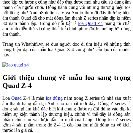
theo kịp xu hướng cũng như đáp ứng được mọi nhu cầu sử dụng âm
thanh của người chơi. Đồng hành cũng với những thương hiệu loa
nổi tiếng như AudioSolutions, Viva Audio thì mới đây thương hiệu
âm thanh Quad đã cho mắt dòng âm thanh Z series nhân dịp kỉ niệm
80 năm thành lập. Trong đó nổi bật là
loa Quad Z4
mang tới chất
âm trình diễn thú vị cùng thiết kế chinh phục được mọi người dùng
âm thanh.
Trang tin Whathifi.vn sẽ đưa người đọc đi tìm hiểu về những tính
năng hiện đại của mẫu loa Quad Z-4 cũng như cấu tạo của model
này.
Giới thiệu chung về mẫu loa sang trọng
Quad Z-4
Loa
Quad
Z-4 là mẫu
loa đứng
nằm trong Z series từ nhà sản xuất
âm thanh hàng đầu tại Anh cho ra mắt mới đây. Dòng Z series là
dòng sản phẩm khá đặc biệt khi chúng được ra đời đúng vào dịp kỉ
niệm sự kiện thành lập thương hiệu, chính vì thế đây là dòng sản
phẩm chỉn chu và được đầu tư nhất của hãng. Dòng loa Z series
gồm 4 sản phẩm trong đó Z-4 là cặp loa lớn nhất dòng cả về kích
thước lẫn giá cả.