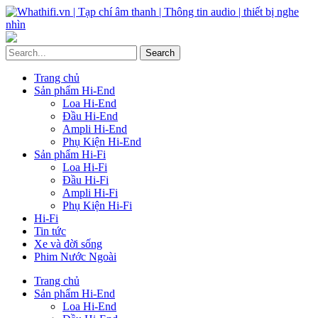
Trang chủ
Sản phẩm Hi-End
Loa Hi-End
Đầu Hi-End
Ampli Hi-End
Phụ Kiện Hi-End
Sản phẩm Hi-Fi
Loa Hi-Fi
Đầu Hi-Fi
Ampli Hi-Fi
Phụ Kiện Hi-Fi
Hi-Fi
Tin tức
Xe và đời sống
Phim Nước Ngoài
Trang chủ
Sản phẩm Hi-End
Loa Hi-End