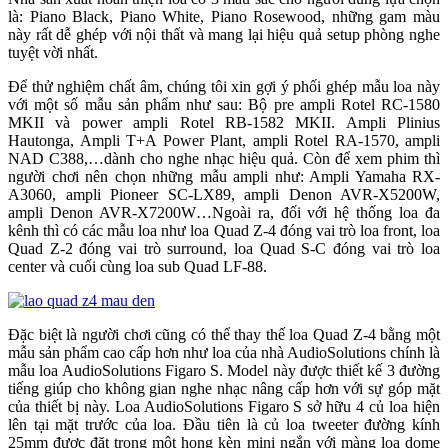
là: Piano Black, Piano White, Piano Rosewood, những gam màu
này rất dễ ghép với nội thất và mang lại hiệu quả setup phòng nghe
tuyệt vời nhất.
Để thử nghiệm chất âm, chúng tôi xin gợi ý phối ghép mẫu loa này
với một số mẫu sản phẩm như sau: Bộ pre ampli Rotel RC-1580
MKII và power ampli Rotel RB-1582 MKII. Ampli Plinius
Hautonga, Ampli T+A Power Plant, ampli Rotel RA-1570, ampli
NAD C388,…dành cho nghe nhạc hiệu quả. Còn để xem phim thì
người chơi nên chọn những mẫu ampli như: Ampli Yamaha RX-
A3060, ampli Pioneer SC-LX89, ampli Denon AVR-X5200W,
ampli Denon AVR-X7200W…Ngoài ra, đối với hệ thống loa đa
kênh thì có các mẫu loa như loa Quad Z-4 đóng vai trò loa front, loa
Quad Z-2 đóng vai trò surround, loa Quad S-C đóng vai trò loa
center và cuối cùng loa sub Quad LF-88.
Đặc biệt là người chơi cũng có thể thay thế loa Quad Z-4 bằng một
mẫu sản phẩm cao cấp hơn như loa của nhà AudioSolutions chính là
mẫu loa AudioSolutions Figaro S. Model này được thiết kế 3 đường
tiếng giúp cho không gian nghe nhạc nâng cấp hơn với sự góp mặt
của thiết bị này. Loa AudioSolutions Figaro S sở hữu 4 củ loa hiện
lên tại mặt trước của loa. Đầu tiên là củ loa tweeter đường kính
25mm được đặt trong một họng kèn mini ngắn với màng loa dome