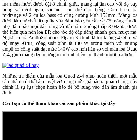
lụa mềm mượt được đặt ở chính giữa, mang lại âm cao với độ bay
bổng và ngọt ngào, sắc nét, hạn chế chói tiếng. Còn 1 củ loa
midrange và 2 củ loa bass có cùng đường kính 152mm. Màng loa
được làm từ chất liệu giấy vừa đảm bảo yêu cầu về độ mỏng lẫn độ
nhẹ đảm bảo mọi dải trung và dải trầm xuống thấp 37Hz đã được
thể hiện qua nón loa ER cho tốc độ đáp tiếng nhanh gọn, mượt mà.
Ngoài ra loa AudioSolutions Figaro S chính là trở kháng 4 Ohm và
độ nhạy 91dB, công suất đỉnh là 180 W tương thích với những
ampli có công suất đạt mức 140W cao hơn hẳn so với mẫu loa Quad
Z-4, giúp mang đến những màn trình diễn âm thanh mượt mà hơn.
Những ưu điểm của mẫu loa Quad Z-4 giúp hoàn thiện một mẫu
sản phẩm có chất âm tuyệt vời cùng mức giá bán ra phải chăng, đây
chính là sự lựa chọn hoàn hảo để bổ sung vào dàn âm thanh gia
đình.
Các bạn có thể tham khảo các sản phẩm khác tại đây