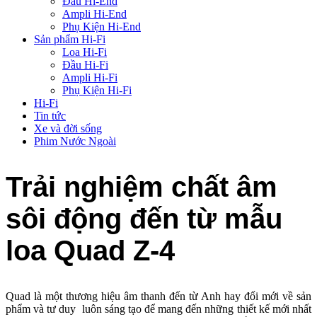
Đầu Hi-End
Ampli Hi-End
Phụ Kiện Hi-End
Sản phẩm Hi-Fi
Loa Hi-Fi
Đầu Hi-Fi
Ampli Hi-Fi
Phụ Kiện Hi-Fi
Hi-Fi
Tin tức
Xe và đời sống
Phim Nước Ngoài
Trải nghiệm chất âm
sôi động đến từ mẫu
loa Quad Z-4
Quad là một thương hiệu âm thanh đến từ Anh hay đổi mới về sản
phẩm và tư duy luôn sáng tạo để mang đến những thiết kế mới nhất