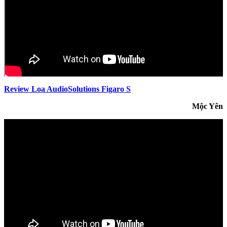
Review Loa AudioSolutions Figaro S
Mộc Yên