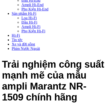
Đầu Hi-End
Ampli Hi-End
Phụ Kiện Hi-End
Sản phẩm Hi-Fi
Loa Hi-Fi
Đầu Hi-Fi
Ampli Hi-Fi
Phụ Kiện Hi-Fi
Hi-Fi
Tin tức
Xe và đời sống
Phim Nước Ngoài
Trải nghiệm công suất
mạnh mẽ của mẫu
ampli Marantz NR-
1509 chính hãng