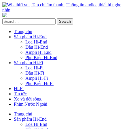
Trang chủ
Sản phẩm Hi-End
Loa Hi-End
Đầu Hi-End
Ampli Hi-End
Phụ Kiện Hi-End
Sản phẩm Hi-Fi
Loa Hi-Fi
Đầu Hi-Fi
Ampli Hi-Fi
Phụ Kiện Hi-Fi
Hi-Fi
Tin tức
Xe và đời sống
Phim Nước Ngoài
Trang chủ
Sản phẩm Hi-End
Loa Hi-End