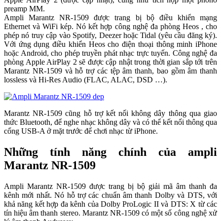
preamp MM.
Ampli Marantz NR-1509 được trang bị bộ điều khiển mạng
Ethernet và WiFi kép. Nó kết hợp công nghệ đa phòng Heos , cho
phép nó truy cập vào Spotify, Deezer hoặc Tidal (yêu cầu đăng ký).
Với ứng dụng điều khiển Heos cho điện thoại thông minh iPhone
hoặc Android, cho phép truyền phát nhạc trực tuyến. Công nghệ đa
phòng Apple AirPlay 2 sẽ được cập nhật trong thời gian sắp tới trên
Marantz NR-1509 và hỗ trợ các tệp âm thanh, bao gồm âm thanh
lossless và Hi-Res Audio (FLAC, ALAC, DSD …).
Marantz NR-1509 cũng hỗ trợ kết nối không dây thông qua giao
thức Bluetooth, để nghe nhạc không dây và có thể kết nối thông qua
cổng USB-A ở mặt trước để chơi nhạc từ iPhone.
Những tính năng chính của ampli
Marantz NR-1509
Ampli Marantz NR-1509 được trang bị bộ giải mã âm thanh đa
kênh mới nhất. Nó hỗ trợ các chuẩn âm thanh Dolby và DTS, với
khả năng kết hợp đa kênh của Dolby ProLogic II và DTS: X từ các
tín hiệu âm thanh stereo. Marantz NR-1509 có một số công nghệ xử