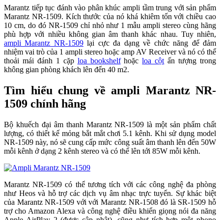
Marantz tiếp tục đánh vào phân khúc ampli tầm trung với sản phẩm
Marantz NR-1509. Kích thước của nó khá khiêm tốn với chiều cao
10 cm, do đó NR-1509 chỉ nhỏ như 1 mẫu ampli stereo cùng hãng
phù hợp với nhiều không gian âm thanh khác nhau. Tuy nhiên,
ampli Marantz NR-1509
lại cực đa dạng về chức năng để đảm
nhiệm vai trò của 1 ampli stereo hoặc amp AV Receiver và nó có thể
thoải mái đánh 1 cặp
loa bookshelf
hoặc
loa cột
ấn tượng trong
không gian phòng khách lên đến 40 m2.
Tìm hiểu chung về ampli Marantz NR-
1509 chính hãng
Bộ khuếch đại âm thanh Marantz NR-1509 là một sản phẩm chất
lượng, có thiết kế mỏng bắt mắt chơi 5.1 kênh. Khi sử dụng model
NR-1509 này, nó sẽ cung cấp mức công suất âm thanh lên đến 50W
mỗi kênh ở dạng 2 kênh stereo và có thể lên tới 85W mỗi kênh.
Marantz NR-1509 có thể tương tích với các công nghệ đa phòng
như Heos và hỗ trợ các dịch vụ âm nhạc trực tuyến. Sự khác biệt
của Marantz NR-1509 với với Marantz NR-1508 đó là SR-1509 hỗ
trợ cho Amazon Alexa và công nghệ điều khiển giọng nói đa năng
Apple AirPlay 2 (được cập nhật), cũng như tích hợp một phono