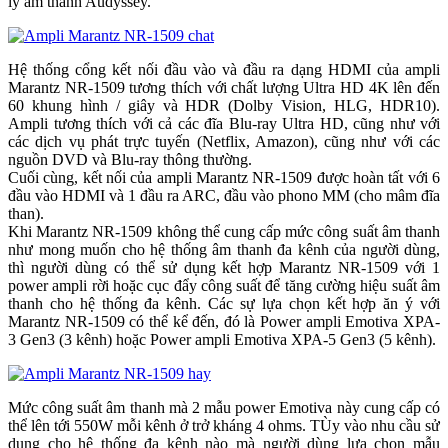
lý âm thanh Audyssey.
Hệ thống cổng kết nối đầu vào và đầu ra dạng HDMI của ampli
Marantz NR-1509 tương thích với chất lượng Ultra HD 4K lên đến
60 khung hình / giây và HDR (Dolby Vision, HLG, HDR10).
Ampli tương thích với cả các đĩa Blu-ray Ultra HD, cũng như với
các dịch vụ phát trực tuyến (Netflix, Amazon), cũng như với các
nguồn DVD và Blu-ray thông thường.
Cuối cùng, kết nối của ampli Marantz NR-1509 được hoàn tất với 6
đầu vào HDMI và 1 đầu ra ARC, đầu vào phono MM (cho mâm đĩa
than).
Khi Marantz NR-1509 không thể cung cấp mức công suất âm thanh
như mong muốn cho hệ thống âm thanh đa kênh của người dùng,
thì người dùng có thể sử dụng kết hợp Marantz NR-1509 với 1
power ampli rời hoặc cục đẩy công suất để tăng cường hiệu suất âm
thanh cho hệ thống đa kênh. Các sự lựa chọn kết hợp ăn ý với
Marantz NR-1509 có thể kể đến, đó là Power ampli Emotiva XPA-
3 Gen3 (3 kênh) hoặc Power ampli Emotiva XPA-5 Gen3 (5 kênh).
Mức công suất âm thanh mà 2 mẫu power Emotiva này cung cấp có
thể lên tới 550W mỗi kênh ở trở kháng 4 ohms. TÙy vào nhu cầu sử
dụng cho hệ thống đa kênh nào mà người dùng lựa chọn mẫu