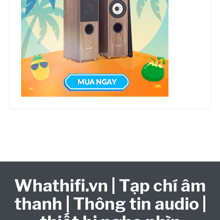
Whathifi.vn | Tạp chí âm
thanh | Thông tin audio |