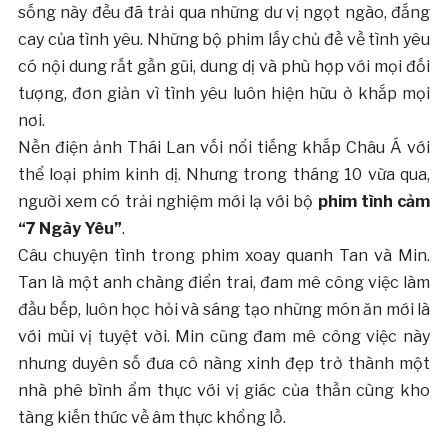
sống này đều đã trải qua những dư vị ngọt ngào, đắng
cay của tình yêu. Những bộ phim lấy chủ đề về tình yêu
có nội dung rất gần gũi, dung dị và phù hợp với mọi đối
tượng, đơn giản vì tình yêu luôn hiện hữu ở khắp mọi
nơi.
Nền điện ảnh Thái Lan vối nổi tiếng khắp Châu Á với
thể loại phim kinh dị. Nhưng trong tháng 10 vừa qua,
người xem có trải nghiệm mới lạ với bộ
phim tình cảm
“7 Ngày Yêu”
.
Câu chuyện tình trong phim xoay quanh Tan và Min.
Tan là một anh chàng điển trai, đam mê công việc làm
đầu bếp, luôn học hỏi và sáng tạo những món ăn mới là
với mùi vị tuyệt vời. Min cũng đam mê công việc này
nhưng duyên số đưa cô nàng xinh đẹp trở thành một
nhà phê bình ẩm thực với vị giác của thần cùng kho
tàng kiến thức về âm thực khổng lồ.