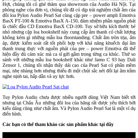
Hợi, chúng tôi có ghé thăm qua showroom của Audio Hà Nội. Tại
phòng nghe của đơn vị, chúng tôi đã có dịp trải nghiệm chất âm của
đôi loa Pylon Audio Pearl Sat cùng cặp pre – power ampli Emotiva
BasX PT-100 & Emotiva BasX A-150, đảm nhiệm phần nguồn phát
là chiếc đầu CD Emotiva BasX CD-100. Tuy sở hữu kích thước bé
nhỏ nhưng cặp loa bookshelf này cung cấp âm thanh có chất lượng
không kém gì những mẫu loa floorstanding. Chất âm tròn trịa, ấm
áp, được kiểm soát rất tốt phối hợp với khả năng khuếch đại âm
thanh trung thực với nguồn phát của pre – power Emotiva đã thể
hiện đầy đủ cảm xúc mà ca sĩ gửi gắm trong từng ca khúc. Thử so
sánh với những mẫu loa bookshelf khác như Jamo C 93 hay Dali
Zensor 1, chúng tôi nhận thấy dải cao của Pearl Sat có phần mềm
mại, nhẹ nhàng hơn nhưng thiếu đi một chút sắc nét đổi lại âm trầm
nghe nịnh tai, hấp dẫn và uy lực hơn.
Tuy Pylon Audio chưa được nhiều người dùng Việt Nam biết tới
nhưng tại Châu Âu những đôi loa của hãng rất được yêu thích bởi
kiểu dáng cũng như chất âm. Và Pylon Audio Pearl Sat là một ví dụ
điển hình.
Các bạn có thể tham khảo các sản phẩm khác tại đây