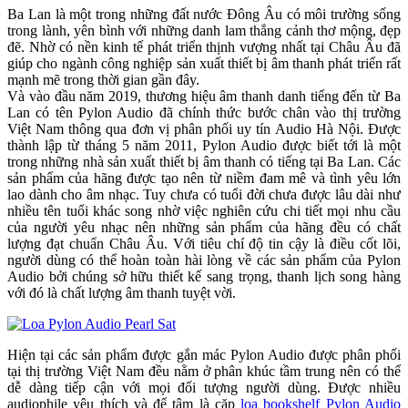
Ba Lan là một trong những đất nước Đông Âu có môi trường sống
trong lành, yên bình với những danh lam thắng cảnh thơ mộng, đẹp
đẽ. Nhờ có nền kinh tế phát triển thịnh vượng nhất tại Châu Âu đã
giúp cho ngành công nghiệp sản xuất thiết bị âm thanh phát triển rất
mạnh mẽ trong thời gian gần đây.
Và vào đầu năm 2019, thương hiệu âm thanh danh tiếng đến từ Ba
Lan có tên Pylon Audio đã chính thức bước chân vào thị trường
Việt Nam thông qua đơn vị phân phối uy tín Audio Hà Nội. Được
thành lập từ tháng 5 năm 2011, Pylon Audio được biết tới là một
trong những nhà sản xuất thiết bị âm thanh có tiếng tại Ba Lan. Các
sản phẩm của hãng được tạo nên từ niềm đam mê và tình yêu lớn
lao dành cho âm nhạc. Tuy chưa có tuổi đời chưa được lâu dài như
nhiều tên tuổi khác song nhờ việc nghiên cứu chi tiết mọi nhu cầu
của người yêu nhạc nên những sản phẩm của hãng đều có chất
lượng đạt chuẩn Châu Âu. Với tiêu chí độ tin cậy là điều cốt lõi,
người dùng có thể hoàn toàn hài lòng về các sản phẩm của Pylon
Audio bởi chúng sở hữu thiết kế sang trọng, thanh lịch song hàng
với đó là chất lượng âm thanh tuyệt vời.
Hiện tại các sản phẩm được gắn mác Pylon Audio được phân phối
tại thị trường Việt Nam đều nằm ở phân khúc tầm trung nên có thể
dễ dàng tiếp cận với mọi đối tượng người dùng. Được nhiều
audiophile yêu thích và để tâm là cặp
loa bookshelf Pylon Audio