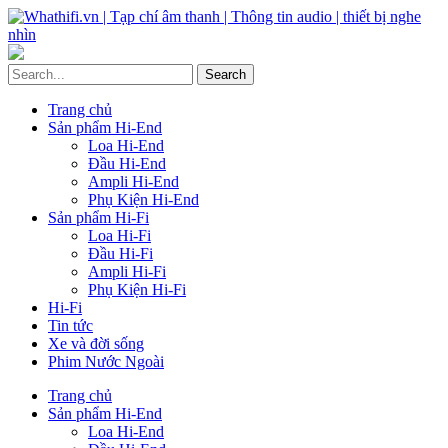
Trang chủ
Sản phẩm Hi-End
Loa Hi-End
Đầu Hi-End
Ampli Hi-End
Phụ Kiện Hi-End
Sản phẩm Hi-Fi
Loa Hi-Fi
Đầu Hi-Fi
Ampli Hi-Fi
Phụ Kiện Hi-Fi
Hi-Fi
Tin tức
Xe và đời sống
Phim Nước Ngoài
Trang chủ
Sản phẩm Hi-End
Loa Hi-End