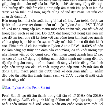
giúp tăng tính thẩm mỹ của loa. Để hạn chế các rung động tiêu cực
ảnh hưởng đến chất âm cũng như giúp âm thanh khi phát ra lan tỏa
được xa và hiệu quả hơn, người dùng có thể đặt Pearl Sat trên các
chân đế dạng rời.
Bên trong loa, nhả sản xuất trang bị hai củ loa. Âm treble được xử
lý bởi củ loa tweeter dome mềm mã hiệu Pylon Audio PST T-80/8
có khả năng cung cấp âm thanh một cách chính xác, chi tiết với độ
trong trẻo, sạch sẽ rất cao. Do được đặt trong một họng kèn nên âm
cao độ lan tỏa rộng rãi kết hợp với các vòng tròn kim loại bao quanh
củ loa giúp hạn chế nhiễu xạ, nhờ vậy mà chất âm có độ tinh khiết
cao. Phía dưới là củ loa midbass Pylon Audio PSW 10-60/S có nón
loa làm bằng sợi thủy tinh đảm bảo cho màng loa có khối lượng cực
nhẹ nhưng vẫn có độ cứng cao. Viền nhún xung quanh làm từ cao
su còn củ loa sử dụng hệ thống nam châm mạnh mẽ mang đến tốc
độ đáp ứng âm trung – trầm nhanh, rõ ràng và chắc tiếng. Các linh
kiện bên trong loa đều có chất lượng cao cấp như dây nối làm từ
đồng OFC, mạch phân tân được thiết kế đơn giản nhất, … nhằm
đảo bảo tín hiệu âm thanh thanh sạch và được truyền đi một cách
nhanh nhạy nhất.
Pearl Sat tái tạo tốt âm thanh trong dải tần số từ 65Hz đến 20kHz
với độ nhạy 84dB cùng trở kháng 8Ohm nên việc lựa chọn ampli
phối ghép không quá khó khăn. Nhân dịp chào xuân năm mới Kỷ