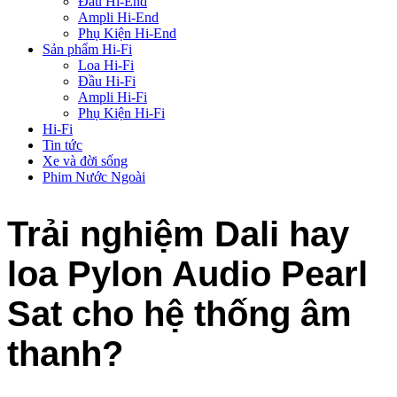
Đầu Hi-End
Ampli Hi-End
Phụ Kiện Hi-End
Sản phẩm Hi-Fi
Loa Hi-Fi
Đầu Hi-Fi
Ampli Hi-Fi
Phụ Kiện Hi-Fi
Hi-Fi
Tin tức
Xe và đời sống
Phim Nước Ngoài
Trải nghiệm Dali hay
loa Pylon Audio Pearl
Sat cho hệ thống âm
thanh?