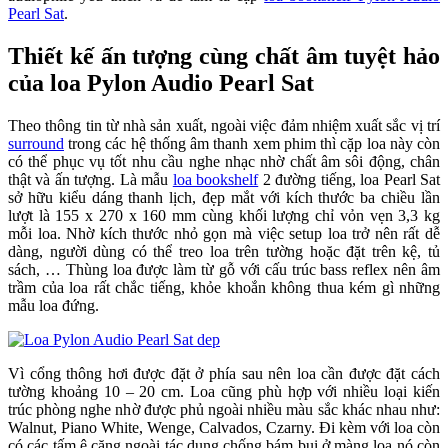
Pearl Sat
.
Thiết kế ấn tượng cùng chất âm tuyệt hảo
của loa Pylon Audio Pearl Sat
Theo thông tin từ nhà sản xuất, ngoài việc đảm nhiệm xuất sắc vị trí
surround
trong các hệ thống âm thanh xem phim thì cặp loa này còn
có thể phục vụ tốt nhu cầu nghe nhạc nhờ chất âm sôi động, chân
thật và ấn tượng. Là mẫu
loa bookshelf
2 đường tiếng, loa Pearl Sat
sở hữu kiểu dáng thanh lịch, đẹp mắt với kích thước ba chiều lần
lượt là 155 x 270 x 160 mm cùng khối lượng chỉ vỏn vẹn 3,3 kg
mỗi loa. Nhờ kích thước nhỏ gọn mà việc setup loa trở nên rất dễ
dàng, người dùng có thể treo loa trên tường hoặc đặt trên kệ, tủ
sách, … Thùng loa được làm từ gỗ với cấu trúc bass reflex nên âm
trầm của loa rất chắc tiếng, khỏe khoắn không thua kém gì những
mẫu loa đứng.
Vì cổng thông hơi được đặt ở phía sau nên loa cần được đặt cách
tường khoảng 10 – 20 cm. Loa cũng phù hợp với nhiều loại kiến
trúc phòng nghe nhờ được phủ ngoài nhiều màu sắc khác nhau như:
Walnut, Piano White, Wenge, Calvados, Czarny. Đi kèm với loa còn
có các tấm ê căng ngoài tác dụng chống bám bụi ở màng loa nó còn