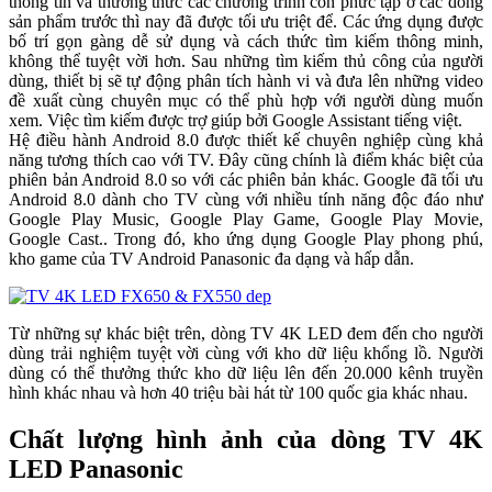
thông tin và thưởng thức các chương trình còn phức tạp ở các dòng
sản phẩm trước thì nay đã được tối ưu triệt để. Các ứng dụng được
bố trí gọn gàng dễ sử dụng và cách thức tìm kiếm thông minh,
không thể tuyệt vời hơn. Sau những tìm kiếm thủ công của người
dùng, thiết bị sẽ tự động phân tích hành vi và đưa lên những video
đề xuất cùng chuyên mục có thể phù hợp với người dùng muốn
xem. Việc tìm kiếm được trợ giúp bởi Google Assistant tiếng việt.
Hệ điều hành Android 8.0 được thiết kế chuyên nghiệp cùng khả
năng tương thích cao với TV. Đây cũng chính là điểm khác biệt của
phiên bản Android 8.0 so với các phiên bản khác. Google đã tối ưu
Android 8.0 dành cho TV cùng với nhiều tính năng độc đáo như
Google Play Music, Google Play Game, Google Play Movie,
Google Cast.. Trong đó, kho ứng dụng Google Play phong phú,
kho game của TV Android Panasonic đa dạng và hấp dẫn.
Từ những sự khác biệt trên, dòng TV 4K LED đem đến cho người
dùng trải nghiệm tuyệt vời cùng với kho dữ liệu khổng lồ. Người
dùng có thể thưởng thức kho dữ liệu lên đến 20.000 kênh truyền
hình khác nhau và hơn 40 triệu bài hát từ 100 quốc gia khác nhau.
Chất lượng hình ảnh của dòng TV 4K
LED Panasonic