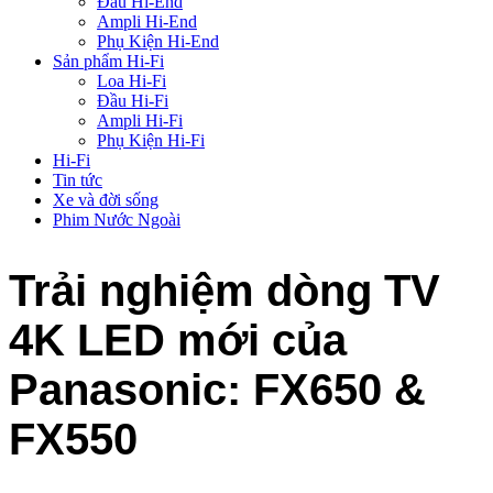
Đầu Hi-End
Ampli Hi-End
Phụ Kiện Hi-End
Sản phẩm Hi-Fi
Loa Hi-Fi
Đầu Hi-Fi
Ampli Hi-Fi
Phụ Kiện Hi-Fi
Hi-Fi
Tin tức
Xe và đời sống
Phim Nước Ngoài
Trải nghiệm dòng TV
4K LED mới của
Panasonic: FX650 &
FX550