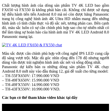
Chất lượng hình ảnh của dòng sản phẩm TV 4K LED bao gồm
FX650 và FX550 là không phải bàn cãi. Không chỉ được sử dụng
hệ điều hành tiên tiến Android 8.0 mà nó còn được hãng Panasonic
trang bị công nghệ hình ảnh 4K Ultra HD nhằm mang đến những
hình ảnh có tính chân thực và độ sắc nét, tương phản cao. Bên cạnh
đó, màu sắc luôn có sự cân chỉnh phù hợp sao cho tự nhiên nhất có
thể làm tăng sự hoàn hảo của hình ảnh mà TV 4K LED Android 8.0
Panasonic mang lại.
Màu sắc được cân chỉnh phù hợp với công nghệ IPS LED cung cấp
độ sáng vượt trội. Mặc dù góc nhìn rộng đến 178 độ nhưng người
dùng vẫn được trải nghiệm hình ảnh sắc nét và sống động nhất.
Panasonic dự kiến bán ra những dòng sản phẩm TV 4K chạy
Android 8.0 mới này vào đầu tháng 12, giá đề xuất cho từng model:
– TH-55FX650V: 17.990.000 VND
– TH-49FX650V: 15.990.000 VND
– TH-49FX550V: 14.990.000 VND
– TH-43FX550V: 10.990.000 VND.
Các bạn có thể tham khảo video khác tại đây