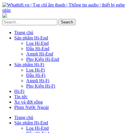
Trang chủ
Sản phẩm Hi-End
Loa Hi-End
Đầu Hi-End
Ampli Hi-End
Phụ Kiện Hi-End
Sản phẩm Hi-Fi
Loa Hi-Fi
Đầu Hi-Fi
Ampli Hi-Fi
Phụ Kiện Hi-Fi
Hi-Fi
Tin tức
Xe và đời sống
Phim Nước Ngoài
Trang chủ
Sản phẩm Hi-End
Loa Hi-End