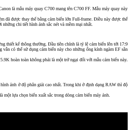
của Canon là mẫu máy quay C700 mang tên C700 FF. Mẫu máy quay này
ệm đã được thay thế bằng cảm biến lớn Full-frame. Điều này được thể
i những chi tiết hình ảnh sắc nét và mềm mại nhất.
hiết kế thông thường. Đầu tiên chính là tỷ lệ cảm biến lên tới 17:9
ng vẫn có thể sử dụng cảm biến này cho những ống kính ngàm EF sẵn
5.9K hoàn toàn không phải là một trở ngại đối với mẫu cảm biến này.
hình ảnh ở độ phân giải cao nhất. Trong khi ở định dạng RAW thì độ
là một lựa chọn biến xuất sắc trong dòng cảm biến máy ảnh.