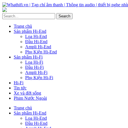
Trang chủ
Sản phẩm Hi-End
Loa Hi-End
Đầu Hi-End
Ampli Hi-End
Phụ Kiện Hi-End
Sản phẩm Hi-Fi
Loa Hi-Fi
Đầu Hi-Fi
Ampli Hi-Fi
Phụ Kiện Hi-Fi
Hi-Fi
Tin tức
Xe và đời sống
Phim Nước Ngoài
Trang chủ
Sản phẩm Hi-End
Loa Hi-End
Đầu Hi-End