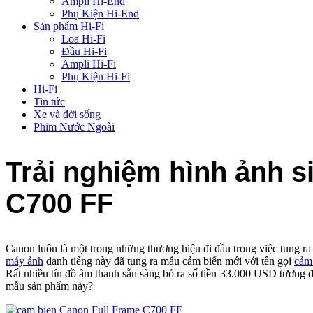
Ampli Hi-End
Phụ Kiện Hi-End
Sản phẩm Hi-Fi
Loa Hi-Fi
Đầu Hi-Fi
Ampli Hi-Fi
Phụ Kiện Hi-Fi
Hi-Fi
Tin tức
Xe và đời sống
Phim Nước Ngoài
Trải nghiệm hình ảnh 
C700 FF
Canon luôn là một trong những thương hiệu đi đầu trong việc tung ra
máy ảnh
danh tiếng này đã tung ra mẫu cảm biến mới với tên gọi
cảm
Rất nhiều tín đồ âm thanh sẵn sàng bỏ ra số tiền 33.000 USD tương đ
mẫu sản phẩm này?