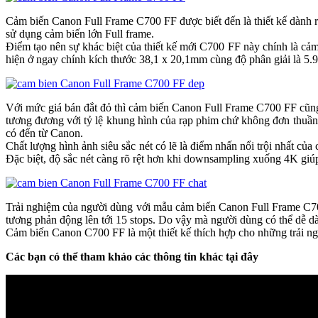
Cảm biến Canon Full Frame C700 FF được biết đến là thiết kế dành
sử dụng cảm biến lớn Full frame.
Điểm tạo nên sự khác biệt của thiết kế mới C700 FF này chính là cả
hiện ở ngay chính kích thước 38,1 x 20,1mm cùng độ phân giải là 5.9
Với mức giá bán đắt đỏ thì cảm biến Canon Full Frame C700 FF cũng 
tương đương với tỷ lệ khung hình của rạp phim chứ không đơn thuầ
có đến từ Canon.
Chất lượng hình ảnh siêu sắc nét có lẽ là điểm nhấn nổi trội nhất 
Đặc biệt, độ sắc nét càng rõ rệt hơn khi downsampling xuống 4K giú
Trải nghiệm của người dùng với mẫu cảm biến Canon Full Frame C700
tương phản động lên tới 15 stops. Do vậy mà người dùng có thể dễ d
Cảm biến Canon C700 FF là một thiết kế thích hợp cho những trải ng
Các bạn có thể tham khảo các thông tin khác tại đây