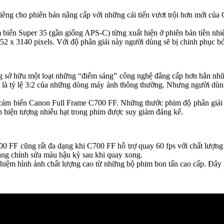
 riêng cho phiên bản nâng cấp với những cải tiến vươt trội hơn mới 
m biến Super 35 (gần giống APS-C) từng xuất hiện ở phiên bản tiền nhi
52 x 3140 pixels. Với độ phân giải này người dùng sẽ bị chinh phục bở
sở hữu một loạt những “điểm sáng” công nghệ đẳng cấp hơn hẳn những t
n là tỷ lệ 3:2 của những dòng máy ảnh thông thường. Nhưng người dù
của cảm biến Canon Full Frame C700 FF. Những thước phim độ phân giải 
p hiện tượng nhiễu hạt trong phim được suy giảm đáng kể.
 FF cũng rất đa dạng khi C700 FF hỗ trợ quay 60 fps với chất lượng 
àng chỉnh sửa màu hậu kỳ sau khi quay xong.
hiệm hình ảnh chất lượng cao từ những bộ phim bon tấn cao cấp. Đây 