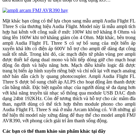
Mặt khác bạn cũng có thể lựa chọn sang mẫu ampli Audia Flight FL
Three S của thương hiệu Audia Flight. Model này là mẫu ampli tích
hợp hai kênh với công suất ở mức 100W khi trở kháng 8 Ohms và
tăng lên 160W khi trở kháng giảm còn 4 Ohm. Mặt khác, bên trong
ampli Audia Flight FL Three S có sự bổ sung của một biến áp
xuyến khá lớn có điện áp 600V hỗ trợ cho ampli dễ dàng đạt công
suất tốt nhất. Trong khi đó, các mạch điện tử phân vùng pre ampli
được thiết kế dạng dual mono và hồi tiếp dòng giữ cho mạch hoạt
động ổn định và hiệu năng hơn. Mạch điều khiển logic đã được
trang bị biến áp hình xuyến riêng biệt và chỉ nối lại với mạch analog
nhờ bán dẫn cách ly quang photocoupler. Ampli Audia Flight FL
Three S được bổ sung chiết áp ALPS cho hoạt động âm thanh được
cân bằng nhất. Đặc biệt nguồn nhạc của người dùng sẽ đa dạng hơn
với khả năng truyền tải nhạc số thông qua module USB DAC định
dạng 24bit 192KHz. Còn để tương thích và hỗ trợ cho các mâm đĩa
than, người dùng có thể tích hợp thêm module phono cho ampli
Audia Flight FL Three S mà ở mẫu Arcam không có. Với những gì
thể hiện thì model này xứng đáng để thay thế cho model ampli FMJ
AVR390, với phong cách giải trí âm thanh sống động.
Các bạn có thể tham khảo sản phẩm khác tại đây