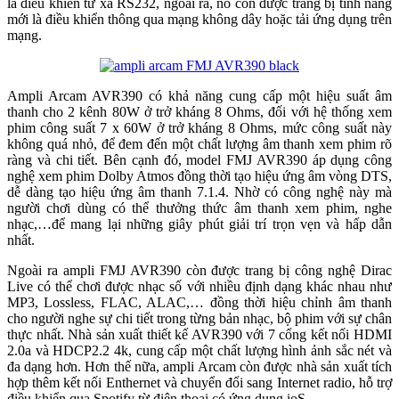
là điều khiển từ xa RS232, ngoài ra, nó còn được trang bị tính năng
mới là điều khiển thông qua mạng không dây hoặc tải ứng dụng trên
mạng.
Ampli Arcam AVR390 có khả năng cung cấp một hiệu suất âm
thanh cho 2 kênh 80W ở trở kháng 8 Ohms, đối với hệ thống xem
phim công suất 7 x 60W ở trở kháng 8 Ohms, mức công suất này
không quá nhỏ, để đem đến một chất lượng âm thanh xem phim rõ
ràng và chi tiết. Bên cạnh đó, model FMJ AVR390 áp dụng công
nghệ xem phim Dolby Atmos đồng thời tạo hiệu ứng âm vòng DTS,
dễ dàng tạo hiệu ứng âm thanh 7.1.4. Nhờ có công nghệ này mà
người chơi dùng có thể thưởng thức âm thanh xem phim, nghe
nhạc,…để mang lại những giây phút giải trí trọn vẹn và hấp dẫn
nhất.
Ngoài ra ampli FMJ AVR390 còn được trang bị công nghệ Dirac
Live có thể chơi được nhạc số với nhiều định dạng khác nhau như
MP3, Lossless, FLAC, ALAC,… đồng thời hiệu chỉnh âm thanh
cho người nghe sự chi tiết trong từng bản nhạc, bộ phim với sự chân
thực nhất. Nhà sản xuất thiết kế AVR390 với 7 cổng kết nối HDMI
2.0a và HDCP2.2 4k, cung cấp một chất lượng hình ảnh sắc nét và
đa dạng hơn. Hơn thế nữa, ampli Arcam còn được nhà sản xuất tích
hợp thêm kết nối Enthernet và chuyển đổi sang Internet radio, hỗ trợ
điều khiển qua Spotify từ điện thoại có ứng dụng ioS…