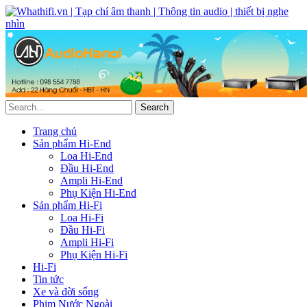
Trang chủ
Sản phẩm Hi-End
Loa Hi-End
Đầu Hi-End
Ampli Hi-End
Phụ Kiện Hi-End
Sản phẩm Hi-Fi
Loa Hi-Fi
Đầu Hi-Fi
Ampli Hi-Fi
Phụ Kiện Hi-Fi
Hi-Fi
Tin tức
Xe và đời sống
Phim Nước Ngoài