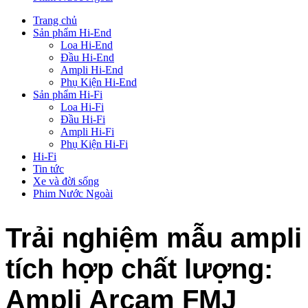
Trang chủ
Sản phẩm Hi-End
Loa Hi-End
Đầu Hi-End
Ampli Hi-End
Phụ Kiện Hi-End
Sản phẩm Hi-Fi
Loa Hi-Fi
Đầu Hi-Fi
Ampli Hi-Fi
Phụ Kiện Hi-Fi
Hi-Fi
Tin tức
Xe và đời sống
Phim Nước Ngoài
Trải nghiệm mẫu ampli
tích hợp chất lượng:
Ampli Arcam FMJ