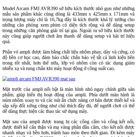
Model Arcam FMJ AVR390 sở hữu kích thước nhỏ gọn như những
mẫu sản phẩm khác cùng dòng là 433mm x 425mm x 171mm và
trọng lượng máy chỉ là 16,7kg đây là kích thước khá lý tưởng cho
những căn phòng xem phim có diện tích rộng và dễ dàng setup
trong những căn phòng giải trí tại gia. Ngoài ra sở hữu kích thước
này cũng giúp người chơi âm thanh dễ dàng setup và bài trí hiệu
quả.
Phần vỏ ampli được làm bằng chất liệu nhôm phay, dày và cứng, có
độ bền cơ học cao, đảm bảo chắc chắn bảo vệ tất cả linh kiện bên
trong tốt nhất, hơn thế nữa, lớp vỏ nhôm còn có tác dụng giảm
nhiễu xạ và rung chấn khi máy hoạt động ở công suất cao.
Mặt trước của ampli nổi bật là màn hình nhỏ ngay chính giữa sản
phẩm, giúp hiển thị hoạt động của ampli. Phía dưới màn hình là
núm nhôm xoay to và các nút ấn chức năng cơ bản được thiết kế và
sắp xếp đối xứng cũng như chú thích đầy đủ, để người chơi có thể
dễ dàng thực hiện các thao tác sử dụng máy.
Mặt sau của ampli được trang bị các cổng cắm và cổng kết nối,
được thiết kế cẩn thận và mạ vàng phần đầu cắm, cho kết nối được
nhanh nhạy và bền hơn, tránh hao mòn theo thời gian. Đi kèm máy