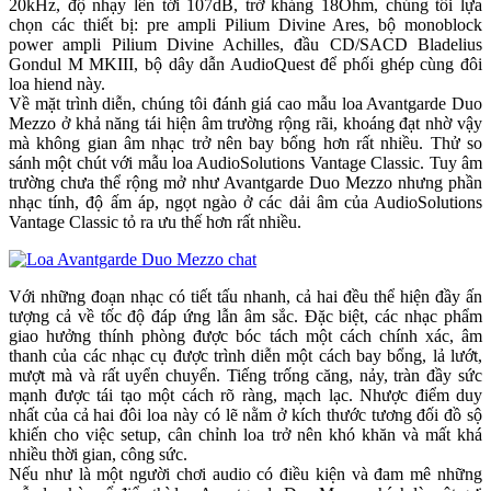
20kHz, độ nhạy lên tới 107dB, trở kháng 18Ohm, chúng tôi lựa
chọn các thiết bị: pre ampli Pilium Divine Ares, bộ monoblock
power ampli Pilium Divine Achilles, đầu CD/SACD Bladelius
Gondul M MKIII, bộ dây dẫn AudioQuest để phối ghép cùng đôi
loa hiend này.
Về mặt trình diễn, chúng tôi đánh giá cao mẫu loa Avantgarde Duo
Mezzo ở khả năng tái hiện âm trường rộng rãi, khoáng đạt nhờ vậy
mà không gian âm nhạc trở nên bay bổng hơn rất nhiều. Thử so
sánh một chút với mẫu loa AudioSolutions Vantage Classic. Tuy âm
trường chưa thể rộng mở như Avantgarde Duo Mezzo nhưng phần
nhạc tính, độ ấm áp, ngọt ngào ở các dải âm của AudioSolutions
Vantage Classic tỏ ra ưu thế hơn rất nhiều.
Với những đoạn nhạc có tiết tấu nhanh, cả hai đều thể hiện đầy ấn
tượng cả về tốc độ đáp ứng lẫn âm sắc. Đặc biệt, các nhạc phẩm
giao hưởng thính phòng được bóc tách một cách chính xác, âm
thanh của các nhạc cụ được trình diễn một cách bay bổng, lả lướt,
mượt mà và rất uyển chuyển. Tiếng trống căng, nảy, tràn đầy sức
mạnh được tái tạo một cách rõ ràng, mạch lạc. Nhược điểm duy
nhất của cả hai đôi loa này có lẽ nằm ở kích thước tương đối đồ sộ
khiến cho việc setup, cân chỉnh loa trở nên khó khăn và mất khá
nhiều thời gian, công sức.
Nếu như là một người chơi audio có điều kiện và đam mê những