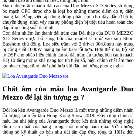
ra, đảm bảo âm thanh chi tiết, trung thực hơn.
Đảm nhiệm âm thanh dải cao của Duo Mezzo XD Series sử dụng
bo mạch CPC được cho là loại bỏ những nhược điểm do tụ điện
mang lại. Bằng việc áp dụng dòng phân cực cho dây dẫn ở bộ tụ
chuyên dụng, nhời vậy mà sự phóng điện bị triệt tiêu hoàn toàn cho
đáp ứng công suất ổn định.
Còn đảm nhiệm âm thanh dải trầm của Dải thấp của DUO MEZZO
XD Series được bổ sung bởi của model là nhờ vào sub Short
Basshorn chủ động. Loa siêu trầm với 2 driver 304,8mm này trang
bị công suất 1000W mang lại âm bass tốt hơn. Hơn thế nữa, bộ xử
lý DSP cho phép hiệu chỉnh tần số dải trầm ấn tượng bên cạnh mạch
EQ 10 tầng mở ra khả năng lọc tín hiệu số, hiệu chỉnh chất âm theo
gu nhạc riêng cũng như phù hợp với đặc tính từng phòng nghe.
Chất âm của mẫu loa Avantgarde Duo
Mezzo để lại ấn tượng gì ?
Đôi loa kèn Avantgarde Duo Mezzo là một trong những điểm nhấn
ấn tượng tại triển lãm Hong Kong Show 2018. Đây cũng chính là
mẫu loa nhì bảng của Avantgarde được kết tinh những công nghệ
đỉnh cao nhất của hãng trong suốt những năm qua. Với những
thông số kỹ thuật cơ bản như dải tần đáp ứng rộng từ 18Hz đến