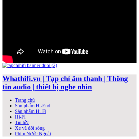
Whathifi.vn | Tạp chí âm thanh | Thông
tin audio | thiết bị nghe nhìn
Trang chủ
Sản phẩm Hi-End
Sản phẩm Hi-Fi
Hi-Fi
Tin tức
Xe và đời sống
Phim Nước Ngoài