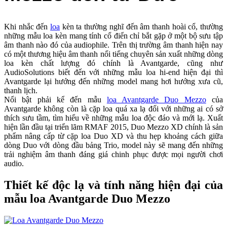
Khi nhắc đến
loa
kèn ta thường nghĩ đến âm thanh hoài cổ, thường
những mẫu loa kèn mang tính cổ điển chỉ bắt gặp ở một bộ sưu tập
âm thanh nào đó của audiophile. Trên thị trường âm thanh hiện nay
có một thương hiệu âm thanh nổi tiếng chuyên sản xuất những dòng
loa kèn chất lượng đó chính là Avantgarde, cũng như
AudioSolutions biết đến với những mẫu loa hi-end hiện đại thì
Avantgarde lại hướng đến những model mang hơi hướng xưa cũ,
thanh lịch.
Nổi bật phải kể đến mẫu
loa Avantgarde Duo Mezzo
của
Avantgarde không còn là cặp loa quá xa lạ đối với những ai có sở
thích sưu tầm, tìm hiểu về những mẫu loa độc đáo và mới lạ. Xuất
hiện lần đầu tại triển lãm RMAF 2015, Duo Mezzo XD chính là sản
phẩm nâng cấp từ cặp loa Duo XD và thu hẹp khoảng cách giữa
dòng Duo với dòng đầu bảng Trio, model này sẽ mang đến những
trải nghiệm âm thanh đáng giá chinh phục được mọi người chơi
audio.
Thiết kế độc lạ và tính năng hiện đại của
mẫu loa Avantgarde Duo Mezzo