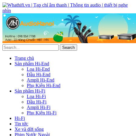
Trang chủ
Sản phẩm Hi-End
Loa Hi-End
Đầu Hi-End
Ampli Hi-End
Phụ Kiện Hi-End
Sản phẩm Hi-Fi
Loa Hi-Fi
Đầu Hi-Fi
Ampli Hi-Fi
Phụ Kiện Hi-Fi
Hi-Fi
Tin tức
Xe và đời sống
Phim Nước Ngoài