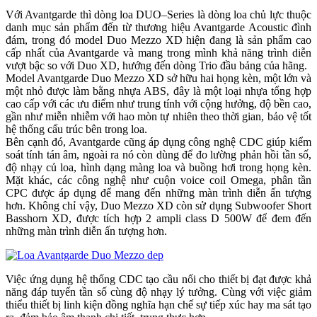
Với Avantgarde thì dòng loa DUO–Series là dòng loa chủ lực thuộc
danh mục sản phẩm đến từ thương hiệu Avantgarde Acoustic đình
đám, trong đó model Duo Mezzo XD hiện đang là sản phẩm cao
cấp nhất của Avantgarde và mang trong mình khả năng trình diễn
vượt bậc so với Duo XD, hướng đến dòng Trio đầu bảng của hãng.
Model Avantgarde Duo Mezzo XD sở hữu hai họng kèn, một lớn và
một nhỏ được làm bằng nhựa ABS, đây là một loại nhựa tổng hợp
cao cấp với các ưu điểm như trung tính với cộng hưởng, độ bền cao,
gần như miễn nhiễm với hao mòn tự nhiên theo thời gian, bảo vệ tốt
hệ thống cấu trúc bên trong loa.
Bên cạnh đó, Avantgarde cũng áp dụng công nghệ CDC giúp kiểm
soát tính tán âm, ngoài ra nó còn dùng để đo lường phản hồi tần số,
độ nhạy củ loa, hình dạng màng loa và buồng hơi trong họng kèn.
Mặt khác, các công nghệ như cuộn voice coil Omega, phân tần
CPC được áp dụng để mang đến những màn trình diễn ấn tượng
hơn. Không chỉ vậy, Duo Mezzo XD còn sử dụng Subwoofer Short
Basshorn XD, được tích hợp 2 ampli class D 500W để đem đến
những màn trình diễn ấn tượng hơn.
Việc ứng dụng hệ thống CDC tạo cầu nối cho thiết bị đạt được khả
năng đáp tuyến tần số cùng độ nhạy lý tưởng. Cùng với việc giảm
thiểu thiết bị linh kiện đồng nghĩa hạn chế sự tiếp xúc hay ma sát tạo