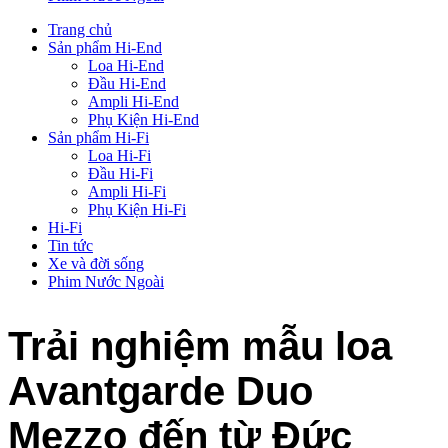
Trang chủ
Sản phẩm Hi-End
Loa Hi-End
Đầu Hi-End
Ampli Hi-End
Phụ Kiện Hi-End
Sản phẩm Hi-Fi
Loa Hi-Fi
Đầu Hi-Fi
Ampli Hi-Fi
Phụ Kiện Hi-Fi
Hi-Fi
Tin tức
Xe và đời sống
Phim Nước Ngoài
Trải nghiệm mẫu loa
Avantgarde Duo
Mezzo đến từ Đức