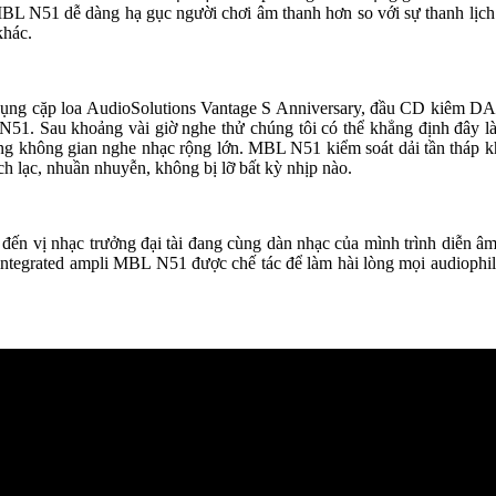
MBL N51 dễ dàng hạ gục người chơi âm thanh hơn so với sự thanh lịch
khác.
ử dụng cặp loa AudioSolutions Vantage S Anniversary, đầu CD kiêm
N51. Sau khoảng vài giờ nghe thử chúng tôi có thể khẳng định đây là
hững không gian nghe nhạc rộng lớn. MBL N51 kiểm soát dải tần tháp 
ch lạc, nhuần nhuyễn, không bị lỡ bất kỳ nhịp nào.
g đến vị nhạc trưởng đại tài đang cùng dàn nhạc của mình trình diễn â
integrated ampli MBL N51 được chế tác để làm hài lòng mọi audiophil