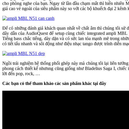
cho phòng nghe của bạn. Ngay từ lần đầu chạm mắt thì hiển nhiên 
giá cao vẻ ngoài của siêu phẩm này so với các bộ khuếch đại 2 kênh 
Để có những đánh giá khách quan nhất về chất âm thì chúng tôi s
dây dẫn của AudioQuest để setup cùng chiếc integrated ampli MBL 
Tiếng bass chắc tiếng, dày dặn và có sức lan tỏa mạnh mẽ trong n
có tiết tấu nhanh và sôi động như điệu nhạc tango được trình diễn mạ
Ngồi trải nghiệm hệ thống phối ghép này mà chúng tôi lại liên tưởn
phong cách thiết kế nhưnng cũng giống như Bladelius Saga I, chiếc 
lời đến pop, rock, …
Các bạn có thể tham khảo các sản phẩm khác tại đây