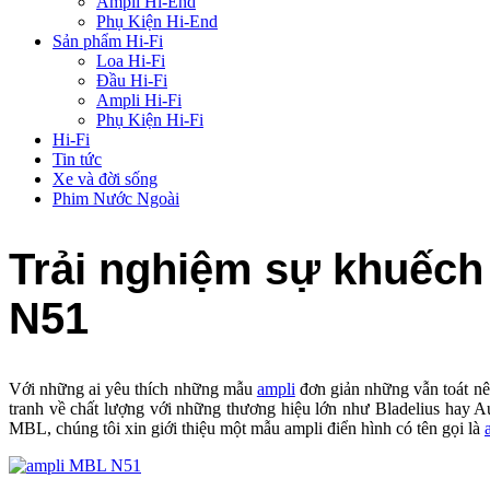
Ampli Hi-End
Phụ Kiện Hi-End
Sản phẩm Hi-Fi
Loa Hi-Fi
Đầu Hi-Fi
Ampli Hi-Fi
Phụ Kiện Hi-Fi
Hi-Fi
Tin tức
Xe và đời sống
Phim Nước Ngoài
Trải nghiệm sự khuếc
N51
Với những ai yêu thích những mẫu
ampli
đơn giản những vẫn toát nê
tranh về chất lượng với những thương hiệu lớn như Bladelius hay Au
MBL, chúng tôi xin giới thiệu một mẫu ampli điển hình có tên gọi là