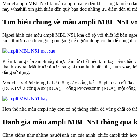
Model ampli MBL N51 là mẫu ampli mang đến khả năng khuếch đại tín 
này whathifi xin giới thiệu đến quý bạn đọc những ưu điểm đến tư
Tìm hiểu chung về mẫu ampli MBL N51 với 
Ngoại hình của mẫu ampli MBL N51 khá đồ sộ với thiết kế bên ngoà
kích thước các chiều gọn gọn gàng để người dùng có thể dễ dàng 
Phần khung của ampli này được làm từ chất liệu kim loại bền chắc c
thanh xảy ra. Mặt trước được trang bị màn hình hiển thị, núm xoay lơ
dàng sử dụng.
Model này được trang bị hệ thống các cổng kết nối phía sau rấ
(RCA) và 2 cổng Aux (RCA), 1 cổng Processor in (RCA), một cổng Sym
Hơn thế nữa mẫu ampli này còn có hệ thống chân đế vững chãi có thể
Đánh giá mẫu ampli MBL N51 thông qua kh
Cũng giống như những người anh em của mình, chiếc ampli tích hợp 