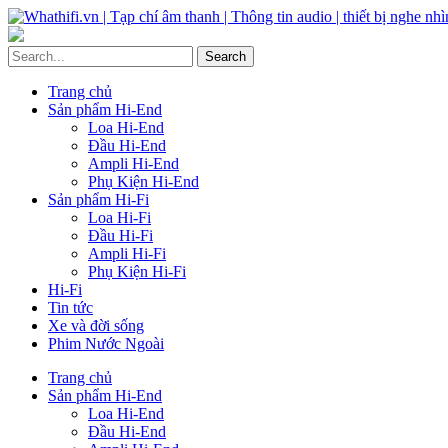
Trang chủ
Sản phẩm Hi-End
Loa Hi-End
Đầu Hi-End
Ampli Hi-End
Phụ Kiện Hi-End
Sản phẩm Hi-Fi
Loa Hi-Fi
Đầu Hi-Fi
Ampli Hi-Fi
Phụ Kiện Hi-Fi
Hi-Fi
Tin tức
Xe và đời sống
Phim Nước Ngoài
Trang chủ
Sản phẩm Hi-End
Loa Hi-End
Đầu Hi-End