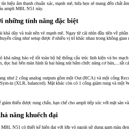
hiệu âm thanh chuẩn xác, mạnh mẽ, hứa hẹn sẽ mang đến chất âm tuyê
̀ mẫu ampli MBL N51 này.
những tính năng đặc biệt
i khá dày và toát nên vẻ mạnh mẽ. Ngay từ cái nhìn đầu tiên về ph
di chuyển cũng như setup được ở nhiều vị trí khác nhau trong không gian
ó khả năng bảo vệ tốt toàn bộ hệ thống cấu trúc linh kiện và bo mạ
́n, dọc hai bên màn hình là hai hàng nút bấm chức năng cơ bản,…tất ca
t đa dạng như 2 cổng analog outputs gồm một Out (RCA) và một cổng 
-in (XLR, balanced). Mặt khác còn có 1 cổng giảm rung và một WBT 
 giảm thiếu được rung chấn, hạn chế cho ampli tiếp xúc với mặt sản và 
ả năng khuếch đại
MBL N51 có thiết kế hiện đại với lớp vỏ ngoài sử dụng gam màu đen là