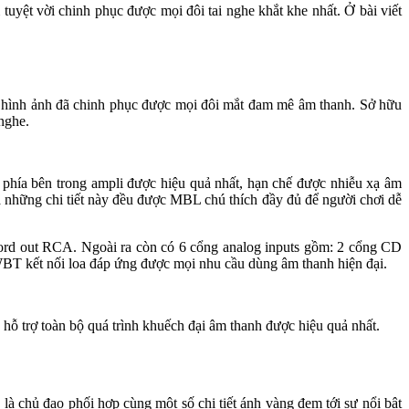
̣t vời chinh phục được mọi đôi tai nghe khắt khe nhất. Ở bài viết
ần hình ảnh đã chinh phục được mọi đôi mắt đam mê âm thanh. Sở hữu
 nghe.
ch phía bên trong ampli được hiệu quả nhất, hạn chế được nhiễu xạ âm
̉ những chi tiết này đều được MBL chú thích đầy đủ để người chơi dễ
Record out RCA. Ngoài ra còn có 6 cổng analog inputs gồm: 2 cổng CD
kết nối loa đáp ứng được mọi nhu cầu dùng âm thanh hiện đại.
hỗ trợ toàn bộ quá trình khuếch đại âm thanh được hiệu quả nhất.
 chủ đạo phối hợp cùng một số chi tiết ánh vàng đem tới sự nổi bật