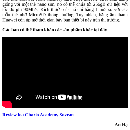
giống với một thẻ nano sim, nó có thể chứa tới 256gB dữ liệu với
tốc độ ghi 90Mb/s. Kích thước của nó chỉ bằng 1 nửa so với các
mẫu thẻ nhớ MicroSD thông thường. Tuy nhiên, hãng âm thanh
Huawei còn úp mở thời gian bày bán thiết bị này trên thị trường.
Các bạn có thể tham khảo các sản phẩm khác tại đây
Review loa Chario Academy Sovran
An Hạ