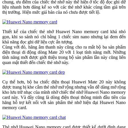
chung, ưu điểm của chiếc thẻ nhớ này thể hiện ở tốc độ đọc ghi dữ
liệu nhanh hơn đáng kể so với các thẻ nhớ khác cùng tầm giá trên
thị trường. Hiện mức giá bán của nó chưa được tiết lộ.
Thiết kế của chiếc thẻ nhớ Huawei Nano memory card khá nhỏ
gọn, khi so sánh nó chỉ bằng 1 chiếc sim nano nhưng lại đem đến
khả năng đọc ghi dữ liệu cực ấn tượng.
Cùng với đó, hãng âm thanh này cũng cho ra mắt bộ ba sản phẩm
điện thoại di động dòng Mate 20 với 1 loạt tính năng mới. Những
tính năng mới được giới thiệu trong bộ sản phẩm lần này cũng liên
quan mật thiết đến chiếc thẻ nhớ này.
Cụ thể hơn, bộ ba chiếc điện thoại Huawei Mate 20 này không
được trang bị khe cắm thẻ nhớ mở rộng nhưng vẫn dễ dàng mở rộng
kho lưu trữ nhạc của mình nhờ chiếc thẻ nhớ Huawei Nano memory
card này. Và đây cũng là dòng điện thoại thông minh đầu tiên của
hãng hỗ trợ kết nối với sản phẩm thẻ nhớ hiện đại Huawei Nano
memory card.
Thẻ nhớ Huawei Nano memory card được thiết kế dưới định dạng