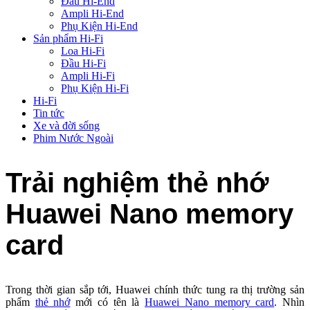
Đầu Hi-End
Ampli Hi-End
Phụ Kiện Hi-End
Sản phẩm Hi-Fi
Loa Hi-Fi
Đầu Hi-Fi
Ampli Hi-Fi
Phụ Kiện Hi-Fi
Hi-Fi
Tin tức
Xe và đời sống
Phim Nước Ngoài
Trải nghiệm thẻ nhớ
Huawei Nano memory
card
Trong thời gian sắp tới, Huawei chính thức tung ra thị trường sản
phẩm
thẻ nhớ
mới có tên là
Huawei Nano memory card
. Nhìn