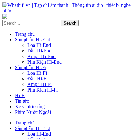
Trang chủ
Sản phẩm Hi-End
Loa Hi-End
Đầu Hi-End
Ampli Hi-End
Phụ Kiện Hi-End
Sản phẩm Hi-Fi
Loa Hi-Fi
Đầu Hi-Fi
Ampli Hi-Fi
Phụ Kiện Hi-Fi
Hi-Fi
Tin tức
Xe và đời sống
Phim Nước Ngoài
Trang chủ
Sản phẩm Hi-End
Loa Hi-End