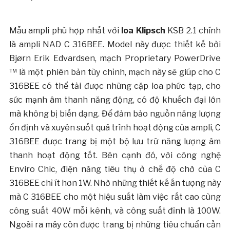
Mẫu ampli phù hợp nhất với
loa Klipsch
KSB 2.1 chính
là ampli NAD C 316BEE. Model này được thiết kế bởi
Bjørn Erik Edvardsen, mạch Proprietary PowerDrive
™ là một phiên bản tùy chỉnh, mạch này sẽ giúp cho C
316BEE có thể tải được những cặp loa phức tạp, cho
sức mạnh âm thanh năng động, có độ khuếch đại lớn
mà không bị biến dạng. Để đảm bảo nguồn năng lượng
ổn định và xuyên suốt quá trình hoạt động của ampli, C
316BEE được trang bị một bộ lưu trữ năng lượng âm
thanh hoạt động tốt. Bên cạnh đó, với công nghệ
Enviro Chic, điện năng tiêu thụ ở chế độ chờ của C
316BEE chỉ ít hơn 1W. Nhờ những thiết kế ấn tượng này
mà C 316BEE cho một hiệu suất làm việc rất cao cùng
công suất 40W mỗi kênh, và công suất đỉnh là 100W.
Ngoài ra máy còn được trang bị những tiêu chuẩn cần