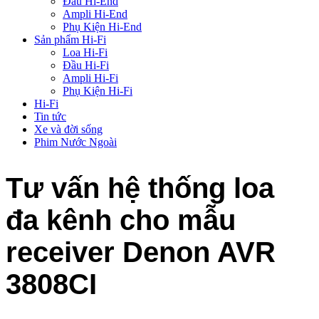
Đầu Hi-End
Ampli Hi-End
Phụ Kiện Hi-End
Sản phẩm Hi-Fi
Loa Hi-Fi
Đầu Hi-Fi
Ampli Hi-Fi
Phụ Kiện Hi-Fi
Hi-Fi
Tin tức
Xe và đời sống
Phim Nước Ngoài
Tư vấn hệ thống loa
đa kênh cho mẫu
receiver Denon AVR
3808CI