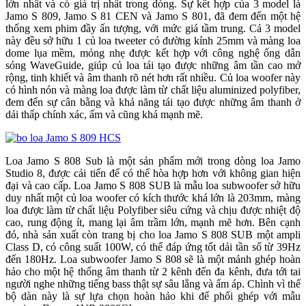
lớn nhất và có giá trị nhất trong dòng. Sự kết hợp của 3 model là
Jamo S 809, Jamo S 81 CEN và Jamo S 801, đã đem đến một hệ
thống xem phim đầy ấn tượng, với mức giá tầm trung. Cả 3 model
này đều sở hữu 1 củ loa tweeter có đường kính 25mm và màng loa
dome lụa mềm, mỏng nhẹ được kết hợp với công nghệ ống dẫn
sóng WaveGuide, giúp củ loa tái tạo được những âm tần cao mở
rộng, tinh khiết và âm thanh rõ nét hơn rất nhiều. Củ loa woofer này
có hình nón và màng loa được làm từ chất liệu aluminized polyfiber,
đem đến sự cân bằng và khả năng tái tạo được những âm thanh ở
dải thấp chính xác, ấm và cũng khá mạnh mẽ.
Loa Jamo S 808 Sub là một sản phẩm mới trong dòng loa Jamo
Studio 8, được cải tiến để có thể hòa hợp hơn với không gian hiện
đại và cao cấp. Loa Jamo S 808 SUB là mẫu loa subwoofer sở hữu
duy nhất một củ loa woofer có kích thước khá lớn là 203mm, màng
loa được làm từ chất liệu Polyfiber siêu cứng và chịu được nhiệt độ
cao, rung động ít, mang lại âm trầm lớn, mạnh mẽ hơn. Bên cạnh
đó, nhà sản xuất còn trang bị cho loa Jamo S 808 SUB một ampli
Class D, có công suất 100W, có thể đáp ứng tốt dải tần số từ 39Hz
đến 180Hz. Loa subwoofer Jamo S 808 sẽ là một mảnh ghép hoàn
hảo cho một hệ thống âm thanh từ 2 kênh đến đa kênh, đưa tới tai
người nghe những tiếng bass thật sự sâu lắng và ấm áp. Chình vì thế
bộ dàn này là sự lựa chọn hoàn hảo khi để phối ghép với mẫu