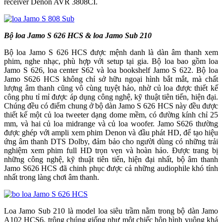
receiver Denon AVR 3808CI.
Bộ loa Jamo S 626 HCS & loa Jamo Sub 210
Bộ loa Jamo S 626 HCS được mệnh danh là dàn âm thanh xem
phim, nghe nhạc, phù hợp với setup tại gia. Bộ loa bao gồm loa
Jamo S 626, loa center S62 và loa bookshelf Jamo S 622. Bộ loa
Jamo S626 HCS không chỉ sở hữu ngoại hình bắt mắt, mà chất
lượng âm thanh cũng vô cùng tuyệt hảo, nhờ củ loa được thiết kế
công phu tỉ mỉ được áp dụng công nghệ, kỹ thuật tiên tiến, hiện đại.
Chúng đều có điểm chung ở bộ dàn Jamo S 626 HCS này đều được
thiết kế một củ loa tweeter dạng dome mềm, có đường kính chỉ 25
mm, và hai củ loa midrange và củ loa woofer. Jamo S626 thường
được ghép với ampli xem phim Denon và đầu phát HD, để tạo hiệu
ứng âm thanh DTS Dolby, đảm bảo cho người dùng có những trải
nghiệm xem phim full HD trọn vẹn và hoàn hảo. Được trang bị
những công nghệ, kỹ thuật tiên tiến, hiện đại nhất, bộ âm thanh
Jamo S626 HCS đã chinh phục được cả những audiophile khó tính
nhất trong làng chơi âm thanh.
Loa Jamo Sub 210 là model loa siêu trầm nằm trong bộ dàn Jamo
A102 HCS6, trông chúng giống như một chiếc hộp hình vuông khá