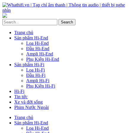
Trang chủ
Sản phẩm Hi-End
Loa Hi-End
Đầu Hi-End
Ampli Hi-End
Phụ Kiện Hi-End
Sản phẩm Hi-Fi
Loa Hi-Fi
Đầu Hi-Fi
Ampli Hi-Fi
Phụ Kiện Hi-Fi
Hi-Fi
Tin tức
Xe và đời sống
Phim Nước Ngoài
Trang chủ
Sản phẩm Hi-End
Loa Hi-End