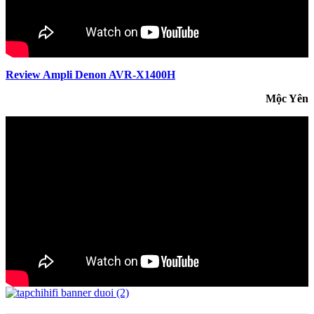
Review Ampli Denon AVR-X1400H
Mộc Yên