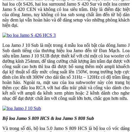
hai loa cột S426, hai loa surround Jamo S 420 Sur và một loa center
Jamo S 420 CEN và không có loa siêu trầm. Đây là điểm đặc biệt
của dòng Jamo, tuy không có loa sub song chất âm đến từ bộ dàn
này đem lại vẫn hoàn hảo và dễ dàng setup vào những phòng khách
hiện đại.
Loa Jamo J 10 Sub là một trong 4 mẫu loa nổi bật của dòng Jamo J
Sub danh tiếng của thương hiệu loa Jamo đến từ Đan Mạch. Loa
siêu trầm Jamo J 10 SUB được thiết kế với chỉ một củ loa woofer có
đường kính 254mm, để tăng cường chất lượng âm trầm đạt được với
công suất cao hơn thì loa đã được bổ sung thêm một ampli khuếch
đại kỹ thuật số đẩy mức công suất lên 150W, trong trường hợp cực
đỉnh còn lên tới 300W cho dải tần số 31Hz – 120Hz có độ trầm lắng
hoàn hảo. Ngoài ra, mặt sau của loa subwoofer này còn trang bị
thêm cọc đấu loa RCA với hai đầu trái/ phải và cổng vào dành cho
kết nối với ampli đa kênh xem phim hoặc 2 kênh dành cho nghe
nhạc để đạt được chất âm với công suất lớn hơn, chắc gọn hơn nữa.
Bộ loa Jamo S 809 HCS & loa Jamo S 808 Sub
Và trong số đó, bộ loa 5.0 Jamo S 809 HCS là bộ loa có vóc dáng