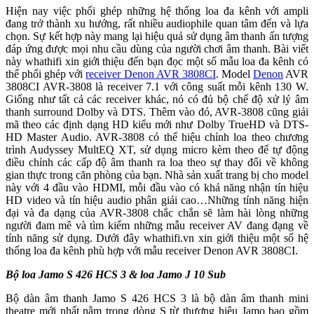
Hiện nay việc phối ghép những hệ thống loa đa kênh với ampli
đang trở thành xu hướng, rất nhiều audiophile quan tâm đến và lựa
chọn. Sự kết hợp này mang lại hiệu quả sử dụng âm thanh ấn tượng
đáp ứng được mọi nhu cầu dùng của người chơi âm thanh. Bài viết
này whathifi xin giới thiệu đến bạn đọc một số mẫu loa đa kênh có
thể phối ghép với
receiver Denon AVR 3808CI
. Model
Denon
AVR
3808CI AVR-3808 là receiver 7.1 với công suất mỗi kênh 130 W.
Giống như tất cả các receiver khác, nó có đủ bộ chế độ xử lý âm
thanh surround Dolby và DTS. Thêm vào đó, AVR-3808 cũng giải
mã theo các định dạng HD kiểu mới như Dolby TrueHD và DTS-
HD Master Audio. AVR-3808 có thể hiệu chỉnh loa theo chương
trình Audyssey MultEQ XT, sử dụng micro kèm theo để tự động
điều chỉnh các cấp độ âm thanh ra loa theo sự thay đổi về không
gian thực trong căn phòng của bạn. Nhà sản xuất trang bị cho model
này với 4 đầu vào HDMI, mỗi đầu vào có khả năng nhận tín hiệu
HD video và tín hiệu audio phân giải cao…Những tính năng hiện
đại và đa dạng của AVR-3808 chắc chắn sẽ làm hài lòng những
người đam mê và tìm kiếm những mẫu receiver AV đang đạng về
tính năng sử dụng. Dưới đây whathifi.vn xin giới thiệu một số hệ
thống loa đa kênh phù hợp với mẫu receiver Denon AVR 3808CI.
Bộ loa Jamo S 426 HCS 3 & loa Jamo J 10 Sub
Bộ dàn âm thanh Jamo S 426 HCS 3 là bộ dàn âm thanh mini
theatre mới nhất nằm trong dòng S từ thương hiệu Jamo bao gồm