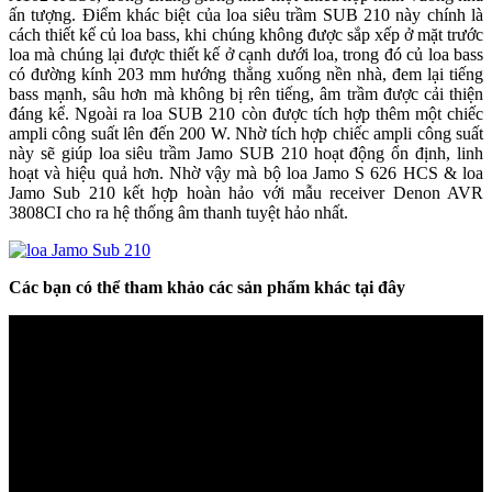
ấn tượng. Điểm khác biệt của loa siêu trầm SUB 210 này chính là
cách thiết kế củ loa bass, khi chúng không được sắp xếp ở mặt trước
loa mà chúng lại được thiết kế ở cạnh dưới loa, trong đó củ loa bass
có đường kính 203 mm hướng thẳng xuống nền nhà, đem lại tiếng
bass mạnh, sâu hơn mà không bị rên tiếng, âm trầm được cải thiện
đáng kể. Ngoài ra loa SUB 210 còn được tích hợp thêm một chiếc
ampli công suất lên đến 200 W. Nhờ tích hợp chiếc ampli công suất
này sẽ giúp loa siêu trầm Jamo SUB 210 hoạt động ổn định, linh
hoạt và hiệu quả hơn. Nhờ vậy mà bộ loa Jamo S 626 HCS & loa
Jamo Sub 210 kết hợp hoàn hảo với mẫu receiver Denon AVR
3808CI cho ra hệ thống âm thanh tuyệt hảo nhất.
Các bạn có thể tham khảo các sản phẩm khác tại đây