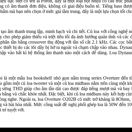
liệu đặc biệt có tên là Poron, đây là một loại bọt nhựa có cấu trúc phân
hông có âm thanh đơn điệu, không có giai điệu buồn tẻ. Tiếng bass được
hẩm mà bạn nên chọn ở mức giá tầm trung, đây là một lựa chọn tốt 
tái tạo âm thanh trung lập, minh bạch và chi tiết. Củ loa với công 
cho phép giảm thiểu và triệt tiêu tối đa ảnh hưởng quán tính và các
phân tần bằng crossover thụ động với tần số cắt 2.1 kHz. Các cọc bắt
hiết bị do các lõi dây bị hở ra ngoài và chạm chập vào nhau. Dynaudi
ập vào bất kì hệ thống âm thanh nào một cách dễ dàng. Loa Dynaudio Em
 coi là một mẫu loa bookshelf nhỏ gọn nằm trong series Overture đến 
ao gồm một củ loa tweeter và một củ loa midbass nằm trên cùng một khoa
ng THD giúp cho âm tần dải cao được đáp tiếng mượt mà và bay bổng nh
 bằng và chắc khỏe nhất. Đặc biệt, khi củ loa midbass này kết hợp cù
phòng nghe. Ngoài ra, loa Overture O202B có mức trở kháng là 8Ohms,
 hài hòa nhất. Mức công suất đề nghị phối ghép loa là 50W đến 100W
í tuyệt vời.