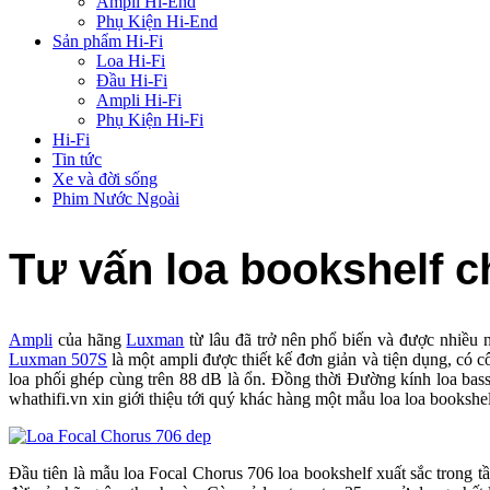
Ampli Hi-End
Phụ Kiện Hi-End
Sản phẩm Hi-Fi
Loa Hi-Fi
Đầu Hi-Fi
Ampli Hi-Fi
Phụ Kiện Hi-Fi
Hi-Fi
Tin tức
Xe và đời sống
Phim Nước Ngoài
Tư vấn loa bookshelf 
Ampli
của hãng
Luxman
từ lâu đã trở nên phổ biến và được nhiề
Luxman 507S
là một ampli được thiết kế đơn giản và tiện dụng, 
loa phối ghép cùng trên 88 dB là ổn. Đồng thời Đường kính loa bas
whathifi.vn xin giới thiệu tới quý khác hàng một mẫu loa loa bookshel
Đầu tiên là mẫu loa Focal Chorus 706 loa bookshelf xuất sắc trong