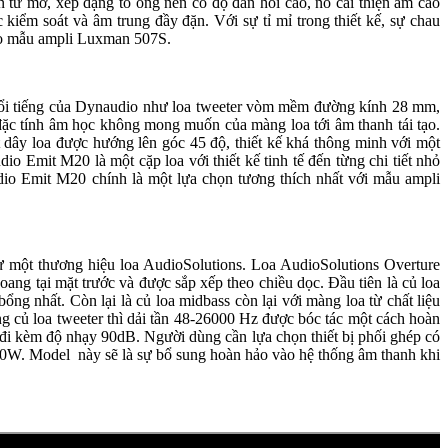
 tử mở, xếp dạng tổ ong nên có độ đàn hồi cao, nó cải thiện âm cao
 kiểm soát và âm trung đầy đặn. Với sự tỉ mỉ trong thiết kế, sự chau
cho mẫu ampli Luxman 507S.
nghệ nổi tiếng của Dynaudio như loa tweeter vòm mềm đường kính 28 mm,
 đặc tính âm học không mong muốn của màng loa tới âm thanh tái tạo.
 dây loa được hướng lên góc 45 độ, thiết kế khá thông minh với một
o Emit M20 là một cặp loa với thiết kế tinh tế đến từng chi tiết nhỏ
it M20 chính là một lựa chọn tương thích nhất với mẫu ampli
từ một thương hiệu loa AudioSolutions. Loa AudioSolutions Overture
ng tại mặt trước và được sắp xếp theo chiều dọc. Đầu tiên là củ loa
ất. Còn lại là củ loa midbass còn lại với màng loa từ chất liệu
ng củ loa tweeter thì dải tần 48-26000 Hz được bóc tác một cách hoàn
 đi kèm độ nhạy 90dB. Người dùng cần lựa chọn thiết bị phối ghép có
. Model này sẽ là sự bổ sung hoàn hảo vào hệ thống âm thanh khi