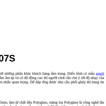
507S
g tới những phân khúc khách hàng tầm trung. Điển hình có mẫu
ampli
ất âm ấm áp và có độ động cao thì người chơi cần chú ý tới độ nhạy của
hấn quan trọng. Để đáp ứng được nhu cầu phối ghép thì trang tin
5mm, làm từ chất liệu Polyglass, màng loa Polyglass là công nghệ lâu