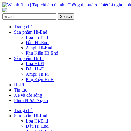
Trang chủ
Sản phẩm Hi-End
Loa Hi-End
Đầu Hi-End
Ampli Hi-End
Phụ Kiện Hi-End
Sản phẩm Hi-Fi
Loa Hi-Fi
Đầu Hi-Fi
Ampli Hi-Fi
Phụ Kiện Hi-Fi
Hi-Fi
Tin tức
Xe và đời sống
Phim Nước Ngoài
Trang chủ
Sản phẩm Hi-End
Loa Hi-End
Đầu Hi-End