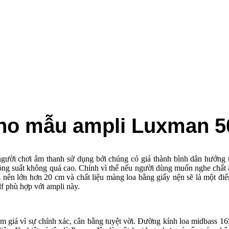
cho mẫu ampli Luxman 
u người chơi âm thanh sử dụng bởi chúng có giá thành bình dân hướn
có công suất không quá cao. Chính vì thế nếu người dùng muốn nghe ch
s nên lớn hơn 20 cm và chất liệu màng loa bằng giấy nện sẽ là một điểm n
f phù hợp với ampli này.
 tầm giá vì sự chính xác, cân bằng tuyệt vời. Đường kính loa midbass 16