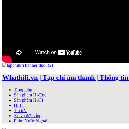
Whathifi.vn | Tạp chí âm thanh | Thông tin 
Trang chủ
Sản phẩm Hi-End
Sản phẩm Hi-Fi
Hi-Fi
Tin tức
Xe và đời sống
Phim Nước Ngoài