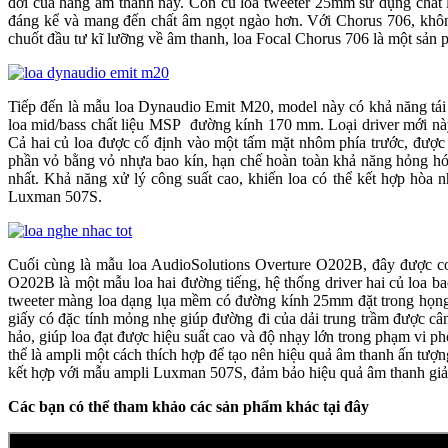
đời của hãng âm thanh này. Còn củ loa tweeter 25mm sử dụng chất 
đáng kể và mang đến chất âm ngọt ngào hơn. Với Chorus 706, k
chuốt đầu tư kĩ lưỡng về âm thanh, loa Focal Chorus 706 là một sản p
Tiếp đến là mẫu loa Dynaudio Emit M20, model này có khả năng 
loa mid/bass chất liệu MSP đường kính 170 mm. Loại driver mới này 
Cả hai củ loa được cố định vào một tấm mặt nhôm phía trước, được 
phần vỏ bằng vỏ nhựa bao kín, hạn chế hoàn toàn khả năng hỏng hóc t
nhất. Khả năng xử lý công suất cao, khiến loa có thể kết hợp hòa nh
Luxman 507S.
Cuối cùng là mẫu loa AudioSolutions Overture O202B, đây được
O202B là một mẫu loa hai đường tiếng, hệ thống driver hai củ loa b
tweeter màng loa dạng lụa mềm có đường kính 25mm đặt trong họng sừ
giấy có đặc tính mỏng nhẹ giúp đường đi của dải trung trầm được cân
hảo, giúp loa đạt được hiệu suất cao và độ nhạy lớn trong phạm vi 
thể là ampli một cách thích hợp để tạo nên hiệu quả âm thanh ấn tượng và
kết hợp với mẫu ampli Luxman 507S, đảm bảo hiệu quả âm thanh giải tr
Các bạn có thể tham khảo các sản phẩm khác tại đây