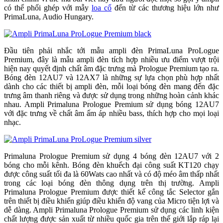
có thể phối ghép với mẫy
loa cổ
đến từ các thương hiệu lớn như
PrimaLuna, Audio Hungary.
Đầu tiên phải nhắc tới mẫu ampli đèn PrimaLuna ProLogue
Premium, đây là mẫu ampli đèn tích hợp nhiều ưu điểm vượt trội
hiện nay quyết định chất âm đặc trưng mà Prologue Premium tạo ra.
Bóng đèn 12AU7 và 12AX7 là những sự lựa chọn phù hợp nhất
dành cho các thiết bị ampli đèn, mỗi loại bóng đèn mang đến đặc
trưng âm thanh riêng và được sử dụng trong những hoàn cảnh khác
nhau. Ampli Primaluna Prologue Premium sử dụng bóng 12AU7
với đặc trưng về chất âm ấm áp nhiều bass, thích hợp cho mọi loại
nhạc.
Primaluna Prologue Premium sử dụng 4 bóng đèn 12AU7 với 2
bóng cho mỗi kênh. Bóng đèn khuếch đại công suất KT120 chạy
được công suất tối đa là 60Wats cao nhất và có độ méo âm thấp nhất
trong các loại bóng đèn thông dụng trên thị trường. Ampli
Primaluna Prologue Premium được thiết kế công tắc Selector gắn
trên thiết bị điều khiển giúp điều khiển độ vang của Micro tiện lợi và
dễ dàng. Ampli Primaluna Prologue Premium sử dụng các linh kiện
chất lượng được sản xuất từ nhiều quốc gia trên thế giới lắp ráp lại