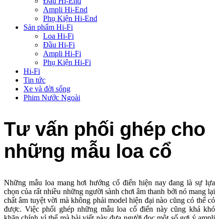
Đầu Hi-End
Ampli Hi-End
Phụ Kiện Hi-End
Sản phẩm Hi-Fi
Loa Hi-Fi
Đầu Hi-Fi
Ampli Hi-Fi
Phụ Kiện Hi-Fi
Hi-Fi
Tin tức
Xe và đời sống
Phim Nước Ngoài
Tư vấn phối ghép cho
những mẫu loa cổ
Những mẫu loa mang hơi hướng cổ điển hiện nay đang là sự lựa
chọn của rất nhiều những người sành chơi âm thanh bởi nó mang lại
chất âm tuyệt vời mà không phải model hiện đại nào cũng có thể có
được. Việc phối ghép những mẫu loa cổ điển này cũng khá khó
khăn chính vì thế mà bài viết này đưa người đọc một số gợi ý ampli