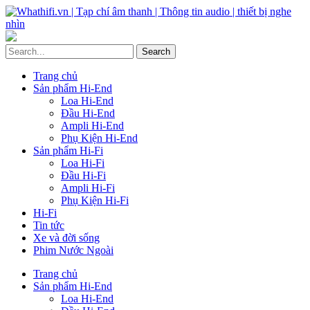
Trang chủ
Sản phẩm Hi-End
Loa Hi-End
Đầu Hi-End
Ampli Hi-End
Phụ Kiện Hi-End
Sản phẩm Hi-Fi
Loa Hi-Fi
Đầu Hi-Fi
Ampli Hi-Fi
Phụ Kiện Hi-Fi
Hi-Fi
Tin tức
Xe và đời sống
Phim Nước Ngoài
Trang chủ
Sản phẩm Hi-End
Loa Hi-End