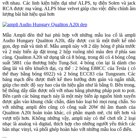
với nhau. Các linh kiện hiện đại như ALPS, tụ điện Solen và jack
RCA được mạ vàng. ALPS blue velvet giúp cho việc điều chỉnh âm
lượng bài hát hiệu quả hơn
Mẫu Ampli đèn thứ hai phù hợp với những mẫu loa cổ là ampli
Audio Hungary Qualiton A20i, đây được coi là một thiết kế nhỏ
gọn, đẹp mắt và tinh tế. Mẫu ampli này với 2 dãy bóng ở phía trước
và 2 máy biến áp đặt trong 2 hộp vuông nhỏ màu đen ở phía sau
cùng. Qualiton A20i sử dụng tất cả 8 bóng, trong đó có 4 bóng công
suất 5881 của thương hiệu Tung-Sol. 4 bóng còn lại là dành cho
tầng lái và tiền khuếch đại, cụ thể : 2 bóng E88CC của Tesla ( có
thể thay bằng bóng 6922) và 2 bóng ECC83 của Tungsram. Các
bảng mạch đều được thiết kế theo hướng đơn giản và ngắn nhất,
giúp cho mức độ suy hao của tín hiệu gần như là bằng 0. Bên trong,
hệ thống dây dẫn được nối với nhau bằng phương pháp poit to poit.
Bên cạnh các bảng mạch này là một máy biến áp nguồn hình xuyến
được gắn vào khung chắc chắn, đảm bảo loại bỏ mọi rung chấn. So
với những ampli đèn cũng có công suất 20W thì âm thanh của
Qualiton A20i hoàn toàn khác, có phần mạnh mẽ, chi tiết hơn và
vượt trội hơn. Không những vậy, ampli này có thể chơi tốt 2 loại
nhạc là analog và digital, thích hợp cho những người yêu thích các
bản nhạc vinyl, và phối ghép hoàn hảo với những mẫu loa cổ điển.