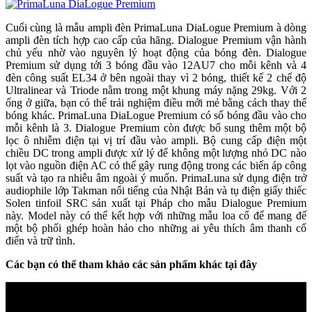
Cuối cùng là mẫu ampli đèn PrimaLuna DiaLogue Premium à dòng
ampli đèn tích hợp cao cấp của hãng. Dialogue Premium vận hành
chủ yếu nhờ vào nguyên lý hoạt động của bóng đèn. Dialogue
Premium sử dụng tới 3 bóng đầu vào 12AU7 cho mỗi kênh và 4
đèn công suất EL34 ở bên ngoài thay vì 2 bóng, thiết kế 2 chế độ
Ultralinear và Triode nằm trong một khung máy nặng 29kg. Với 2
ống ở giữa, bạn có thể trải nghiệm điều mới mẻ bằng cách thay thế
bóng khác. PrimaLuna DiaLogue Premium có số bóng đầu vào cho
mỗi kênh là 3. Dialogue Premium còn được bổ sung thêm một bộ
lọc ô nhiễm điện tại vị trí đầu vào ampli. Bộ cung cấp điện một
chiều DC trong ampli được xử lý để không một lượng nhỏ DC nào
lọt vào nguồn điện AC có thể gây rung động trong các biến áp công
suất và tạo ra nhiễu âm ngoài ý muốn. PrimaLuna sử dụng điện trở
audiophile lớp Takman nổi tiếng của Nhật Bản và tụ điện giấy thiếc
Solen tinfoil SRC sản xuất tại Pháp cho mẫu Dialogue Premium
này. Model này có thể kết hợp với những mẫu loa cổ để mang đế
một bộ phối ghép hoàn hảo cho những ai yêu thích âm thanh cổ
điển và trữ tình.
Các bạn có thể tham khảo các sản phẩm khác tại đây