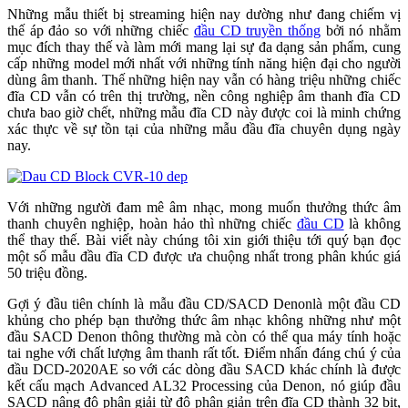
Những mẫu thiết bị streaming hiện nay dường như đang chiếm vị
thế áp đảo so với những chiếc
đầu CD truyền thống
bởi nó nhằm
mục đích thay thế và làm mới mang lại sự đa dạng sản phẩm, cung
cấp những model mới nhất với những tính năng hiện đại cho người
dùng âm thanh. Thế những hiện nay vẫn có hàng triệu những chiếc
đĩa CD vẫn có trên thị trường, nền công nghiệp âm thanh đĩa CD
chưa bao giờ chết, những mẫu đĩa CD này được coi là minh chứng
xác thực về sự tồn tại của những mẫu đầu đĩa chuyên dụng ngày
nay.
Với những người đam mê âm nhạc, mong muốn thưởng thức âm
thanh chuyên nghiệp, hoàn hảo thì những chiếc
đầu CD
là không
thể thay thế. Bài viết này chúng tôi xin giới thiệu tới quý bạn đọc
một số mẫu đầu đĩa CD được ưa chuộng nhất trong phân khúc giá
50 triệu đồng.
Gợi ý đầu tiên chính là mẫu đầu CD/SACD Denonlà một đầu CD
khủng cho phép bạn thưởng thức âm nhạc không những như một
đầu SACD Denon thông thường mà còn có thể qua máy tính hoặc
tai nghe với chất lượng âm thanh rất tốt. Điểm nhấn đáng chú ý của
đầu DCD-2020AE so với các dòng đầu SACD khác chính là được
kết cấu mạch Advanced AL32 Processing của Denon, nó giúp đầu
SACD nâng độ phân giải từ độ phân giản trên đĩa CD thành 32 bit,