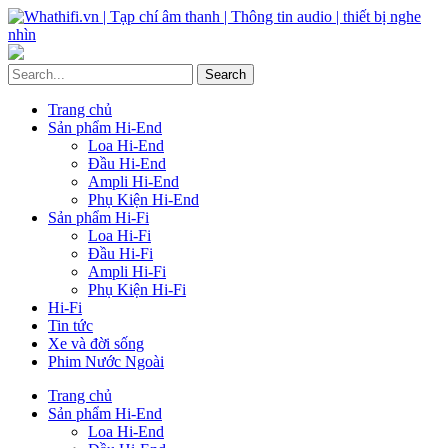
Trang chủ
Sản phẩm Hi-End
Loa Hi-End
Đầu Hi-End
Ampli Hi-End
Phụ Kiện Hi-End
Sản phẩm Hi-Fi
Loa Hi-Fi
Đầu Hi-Fi
Ampli Hi-Fi
Phụ Kiện Hi-Fi
Hi-Fi
Tin tức
Xe và đời sống
Phim Nước Ngoài
Trang chủ
Sản phẩm Hi-End
Loa Hi-End