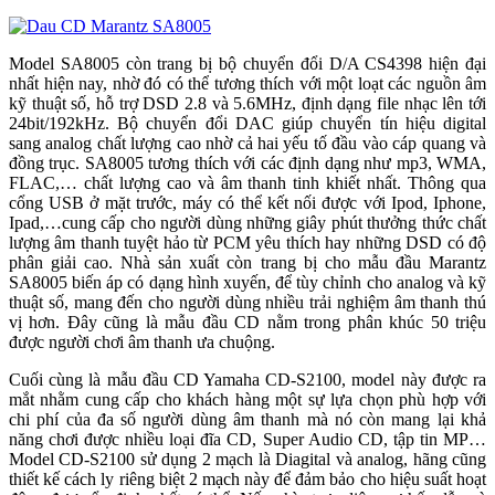
Model SA8005 còn trang bị bộ chuyển đổi D/A CS4398 hiện đại
nhất hiện nay, nhờ đó có thể tương thích với một loạt các nguồn âm
kỹ thuật số, hỗ trợ DSD 2.8 và 5.6MHz, định dạng file nhạc lên tới
24bit/192kHz. Bộ chuyển đổi DAC giúp chuyển tín hiệu digital
sang analog chất lượng cao nhờ cả hai yếu tố đầu vào cáp quang và
đồng trục. SA8005 tương thích với các định dạng như mp3, WMA,
FLAC,… chất lượng cao và âm thanh tinh khiết nhất. Thông qua
cổng USB ở mặt trước, máy có thể kết nối được với Ipod, Iphone,
Ipad,…cung cấp cho người dùng những giây phút thưởng thức chất
lượng âm thanh tuyệt hảo từ PCM yêu thích hay những DSD có độ
phân giải cao. Nhà sản xuất còn trang bị cho mẫu đầu Marantz
SA8005 biến áp có dạng hình xuyến, để tùy chỉnh cho analog và kỹ
thuật số, mang đến cho người dùng nhiều trải nghiệm âm thanh thú
vị hơn. Đây cũng là mẫu đầu CD nằm trong phân khúc 50 triệu
được người chơi âm thanh ưa chuộng.
Cuối cùng là mẫu đầu CD Yamaha CD-S2100, model này được ra
mắt nhằm cung cấp cho khách hàng một sự lựa chọn phù hợp với
chi phí của đa số người dùng âm thanh mà nó còn mang lại khả
năng chơi được nhiều loại đĩa CD, Super Audio CD, tập tin MP…
Model CD-S2100 sử dụng 2 mạch là Diagital và analog, hãng cũng
thiết kế cách ly riêng biệt 2 mạch này để đảm bảo cho hiệu suất hoạt