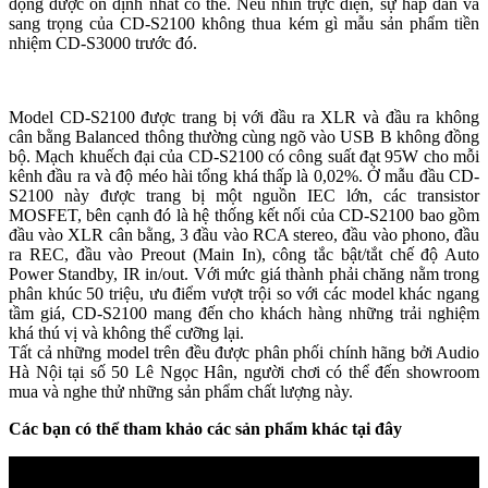
động được ổn định nhất có thể. Nếu nhìn trực diện, sự hấp dẫn và
sang trọng của CD-S2100 không thua kém gì mẫu sản phẩm tiền
nhiệm CD-S3000 trước đó.
Model CD-S2100 được trang bị với đầu ra XLR và đầu ra không
cân bằng Balanced thông thường cùng ngõ vào USB B không đồng
bộ. Mạch khuếch đại của CD-S2100 có công suất đạt 95W cho mỗi
kênh đầu ra và độ méo hài tổng khá thấp là 0,02%. Ở mẫu đầu CD-
S2100 này được trang bị một nguồn IEC lớn, các transistor
MOSFET, bên cạnh đó là hệ thống kết nối của CD-S2100 bao gồm
đầu vào XLR cân bằng, 3 đầu vào RCA stereo, đầu vào phono, đầu
ra REC, đầu vào Preout (Main In), công tắc bật/tắt chế độ Auto
Power Standby, IR in/out. Với mức giá thành phải chăng nằm trong
phân khúc 50 triệu, ưu điểm vượt trội so với các model khác ngang
tầm giá, CD-S2100 mang đến cho khách hàng những trải nghiệm
khá thú vị và không thể cưỡng lại.
Tất cả những model trên đều được phân phối chính hãng bởi Audio
Hà Nội tại số 50 Lê Ngọc Hân, người chơi có thể đến showroom
mua và nghe thử những sản phẩm chất lượng này.
Các bạn có thể tham khảo các sản phẩm khác tại đây