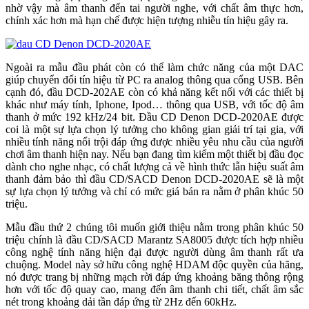
nhờ vậy mà âm thanh đến tai người nghe, với chất âm thực hơn,
chính xác hơn mà hạn chế được hiện tượng nhiễu tín hiệu gây ra.
Ngoài ra mẫu đầu phát còn có thể làm chức năng của một DAC
giúp chuyển đổi tín hiệu từ PC ra analog thông qua cổng USB. Bên
cạnh đó, đầu DCD-202AE còn có khả năng kết nối với các thiết bị
khác như máy tính, Iphone, Ipod… thông qua USB, với tốc độ âm
thanh ở mức 192 kHz/24 bit. Đầu CD Denon DCD-2020AE được
coi là một sự lựa chọn lý tưởng cho không gian giải trí tại gia, với
nhiều tính năng nổi trội đáp ứng được nhiều yêu nhu cầu của người
chơi âm thanh hiện nay. Nếu bạn đang tìm kiếm một thiết bị đầu đọc
dành cho nghe nhạc, có chất lượng cả về hình thức lẫn hiệu suất âm
thanh đảm bảo thì đầu CD/SACD Denon DCD-2020AE sẽ là một
sự lựa chọn lý tưởng và chỉ có mức giá bán ra nằm ở phân khúc 50
triệu.
Mẫu đầu thứ 2 chúng tôi muốn giới thiệu nằm trong phân khúc 50
triệu chính là đầu CD/SACD Marantz SA8005 được tích hợp nhiều
công nghệ tính năng hiện đại được người dùng âm thanh rất ưa
chuộng. Model này sở hữu công nghệ HDAM độc quyền của hãng,
nó được trang bị những mạch rời đáp ứng khoảng băng thông rộng
hơn với tốc độ quay cao, mang đến âm thanh chi tiết, chất âm sắc
nét trong khoảng dải tần đáp ứng từ 2Hz đến 60kHz.