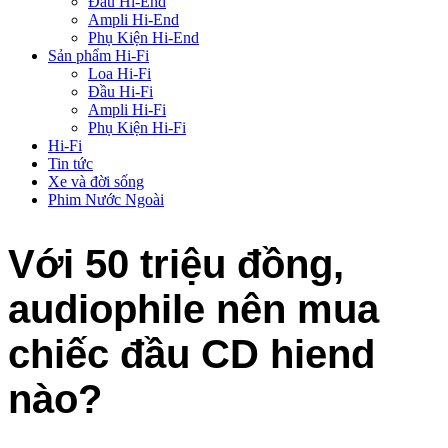
Đầu Hi-End
Ampli Hi-End
Phụ Kiện Hi-End
Sản phẩm Hi-Fi
Loa Hi-Fi
Đầu Hi-Fi
Ampli Hi-Fi
Phụ Kiện Hi-Fi
Hi-Fi
Tin tức
Xe và đời sống
Phim Nước Ngoài
Với 50 triệu đồng,
audiophile nên mua
chiếc đầu CD hiend
nào?