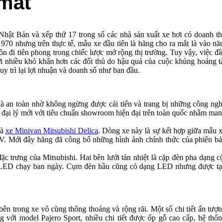
mắt
 Nhật Bản và xếp thứ 17 trong số các nhà sản xuất xe hơi có doanh t
1970 nhưng trên thực tế, mẫu xe đầu tiên là hãng cho ra mắt là vào n
n đi tiên phong trong chiếc lược mở rộng thị trường. Tuy vậy, việc đ
i nhiều khó khắn hơn các đối thủ do hậu quả của cuộc khủng hoảng t
y trì lại lợi nhuận và doanh số như ban đầu.
à an toàn nhờ không ngừng được cải tiến và trang bị những công ng
g đại lý mới với tiêu chuẩn showroom hiện đại trên toàn quốc nhằm ma
là
xe Minivan Mitsubishi Delica
. Dòng xe này là sự kết hợp giữa mẫu 
V. Mới đây hãng đã công bố những hình ảnh chính thức của phiên b
ặc trưng của Mitsubishi. Hai bên lưới tản nhiệt là cặp đèn pha dạng c
 LED chạy ban ngày. Cụm đèn hầu cũng có dạng LED nhưng được t
bên trong xe vô cùng thông thoáng và rộng rãi. Một số chi tiết ấn tượ
ng với model Pajero Sport, nhiều chi tiết được ốp gỗ cao cấp, hệ thố