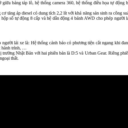
 ở giữa bảng táp lô, hệ thống camera 360, hệ thống điều họa tự động 
 tăng áp diesel có dung tích 2,2 lít với khả năng sản sinh ra công su
hộp số tự động 8 cấp và hệ dẫn động 4 bánh AWD cho phép người l
o người lái xe là: Hệ thống cảnh bảo có phương tiện cắt ngang khi đa
t hành trình, …
hị trường Nhật Bản với hai phiên bản là D:5 và Urban Gear. Riêng phi
ngoại thất.