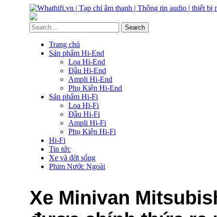
Trang chủ
Sản phẩm Hi-End
Loa Hi-End
Đầu Hi-End
Ampli Hi-End
Phụ Kiện Hi-End
Sản phẩm Hi-Fi
Loa Hi-Fi
Đầu Hi-Fi
Ampli Hi-Fi
Phụ Kiện Hi-Fi
Hi-Fi
Tin tức
Xe và đời sống
Phim Nước Ngoài
Xe Minivan Mitsubish