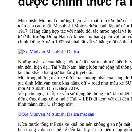
được chính thức ra 
Mitsubishi Motors là thương hiệu sản xuất ô tô lớn thứ của
toàn cầu cao nhất. Mitsubishi Motors được tành lập từ năm 
1917. Hãng cũng hợp tác với nhiều đối tác nước ngoài và luô
tư ở thị trường Đông Nam Á khiến cho hãng phải vật lộn vớ
chính Đông Á năm 1997 và phải rất vất vả hãng mới có thể du
Những mẫu xe của hãng luôn toát lên sự mạnh mẽ, bền bỉ v
tân tiến, hiện đại. Tại Việt Nam, hãng luôn mở rộng hệ thốn
lại cho khách hàng sự hài lòng tuyệt đối.
Một trong những mẫu xe được ưa chuộng nhất của hãng đó 
gia đình Minivan cùng khả năng off – road như mẫu xe SU
mới Mitsubishi D:5 Delica 2019.
Về phần ngoại thất, xe vẫn sử dụng hệ thống lưới tản nhiệt đ
đứng ứng dụng công nghệ Full – LED đi kèm với dải đèn
hình thành chữ U rất đẹp mắt.
Kích thước tổng thể của xe khá lớn nên không gian nội thất 
bên trong cabin có thể kể đến là: Tay lái có kiểu dáng giố